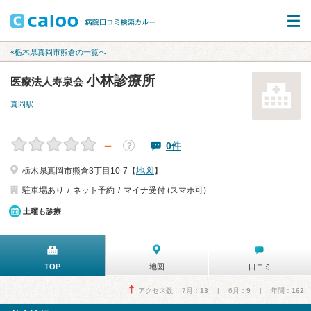
«栃木県真岡市熊倉の一覧へ
小林診療所
医療法人寿泉会
真岡駅
－
0件
？
地図
栃木県真岡市熊倉3丁目10-7【
】
駐車場あり
ネット予約
マイナ受付 (スマホ可)
土曜も診療
TOP
地図
口コミ
アクセス数 7月：
13
| 6月：
9
| 年間：
162