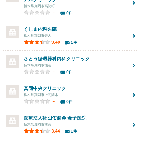
栃木県真岡市高勢町
－
0件
くしま内科医院
栃木県真岡市寺内
3.40
1件
さとう循環器科内科クリニック
栃木県真岡市熊倉
－
0件
真岡中央クリニック
栃木県真岡市上高間木
－
0件
医療法人社団佑潤会 金子医院
栃木県真岡市熊倉
3.44
1件