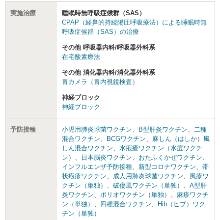
実施治療
睡眠時無呼吸症候群（SAS）
CPAP（経鼻的持続陽圧呼吸療法）による睡眠時無
呼吸症候群（SAS）の治療
その他 呼吸器内科/呼吸器外科系
在宅酸素療法
その他 消化器内科/消化器外科系
胃カメラ（胃内視鏡検査）
神経ブロック
神経ブロック
予防接種
小児用肺炎球菌ワクチン
、
B型肝炎ワクチン
、
二種
混合ワクチン
、
BCGワクチン
、
麻しん（はしか）風
しん混合ワクチン
、
水疱瘡ワクチン（水痘ワクチ
ン）
、
日本脳炎ワクチン
、
おたふくかぜワクチン
、
インフルエンザ予防接種
、
新型コロナワクチン
、
帯
状疱疹ワクチン
、
成人用肺炎球菌ワクチン
、
風疹ワ
クチン（単独）
、
破傷風ワクチン（単独）
、
A型肝
炎ワクチン
、
ポリオワクチン（単独）
、
麻疹ワクチ
ン（単独）
、
四種混合ワクチン
、
Hib（ヒブ）ワク
チン（単独）