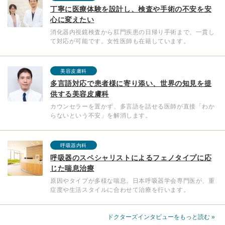
丁寧に医療体験を設計し、検査や手術の不安を安
心に変えたい
消化器内視鏡検査から肛門疾患の日帰り手術まで、一貫し
て対応が可能です。女性医師も在籍しています。
美容皮膚科
多言語対応で患者様に寄り添い、世界の知見を提
供する美容皮膚科
カウンセラーを置かず、多言語を話せる医師が直接「わか
らないという不安」を解消します。
呼吸器内科
呼吸器のスペシャリストによるフェノタイプに応
じた喘息治療
原因やタイプが多様な喘息。日本呼吸器学会専門医が、重
症度や生活スタイルに合わせて治療を行います。
ドクターズインタビューをもっと読む »