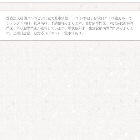
医療法人社団グルコピア日立の基本情報、口コミ2件は、病院口コミ検索カルーで
チェック！内科、糖尿病科、予防接種があります。糖尿病専門医、内分泌代謝科専
門医、甲状腺専門医が在籍しています。甲状腺外来、生活習慣病専門外来がありま
す。土曜日診察・朝対応（8:30〜）・駐車場あり。