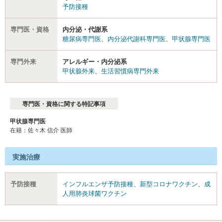
予防接種
専門医・資格
内分泌・代謝系
糖尿病専門医
、
内分泌代謝科専門医
、
甲状腺専門医
専門外来
アレルギー・内分泌系
甲状腺外来
、
生活習慣病専門外来
専門医・資格に関する特記事項
甲状腺専門医
在籍：佐々木 信介 医師
実施治療
予防接種
インフルエンザ予防接種
、
新型コロナワクチン
、
成
人用肺炎球菌ワクチン