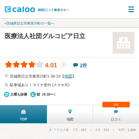
«茨城県日立市東滑川町の一覧へ
医療法人社団グルコピア日立
4.01
2件
？
地図
茨城県日立市東滑川町1-38-10【
】
駐車場あり
マイナ受付 (スマホ可)
土曜も診療
朝（8:30〜）
2件
TOP
地図
口コミ
アクセス数 7月：
187
| 6月：
212
| 年間：
1,669