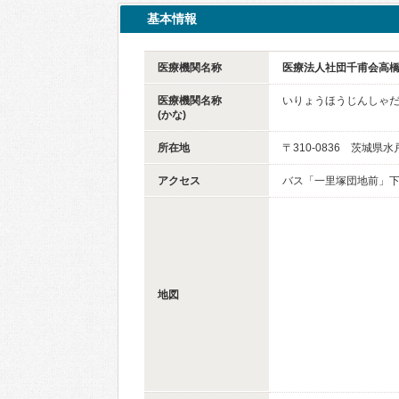
基本情報
医療機関名称
医療法人社団千甫会高
医療機関名称
いりょうほうじんしゃ
(かな)
所在地
〒310-0836 茨城県水
アクセス
バス「一里塚団地前」
地図