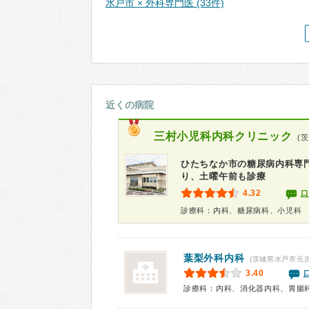
水戸市 × 外科専門医 (33件)
近くの病院
三村小児科内科クリニック
(
ひたちなか市の糖尿病内科専
り、土曜午前も診療
4.32
口
診療科：内科、糖尿病科、小児科
葉梨外科内科
(茨城県水戸市元吉
3.40
診療科：内科、消化器内科、胃腸