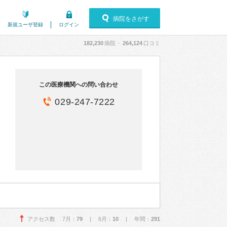
病院をさがす
新規ユーザ登録
ログイン
182,230
病院・
264,124
口コミ
この医療機関への問い合わせ
029-247-7222
アクセス数 7月：
79
| 6月：
10
| 年間：
291