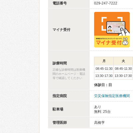
電話番号
029-247-7222
マイナ受付
月
火
診療時間
08:45-11:30
08:45-11:30
正確な診療時間は医療機
関のホームページ・電話
13:30-17:30
13:30-17:30
等で確認してください
休診日：日
指定病院
労災保険指定医療機関
あり
駐車場
無料: 25台
管理医師
高橋亨