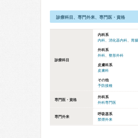
診療科目、専門外来、専門医・資格
内科系
内科
、
消化器内科
、
胃
外科系
外科
、
整形外科
診療科目
皮膚科系
皮膚科
その他
予防接種
外科系
専門医・資格
外科専門医
呼吸器系
専門外来
禁煙外来