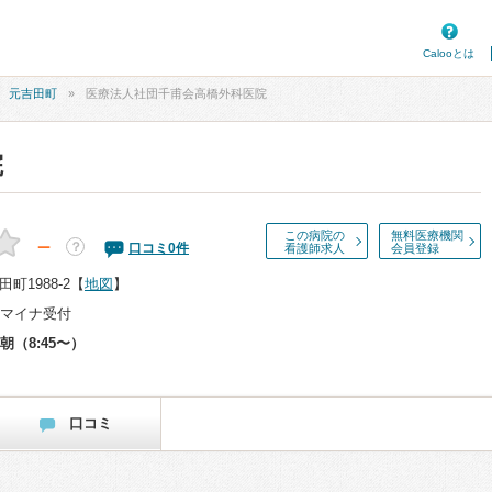
Calooとは
元吉田町
医療法人社団千甫会高橋外科医院
院
この病院の
無料医療機関
－
？
口コミ
0
件
看護師求人
会員登録
町1988-2
【
地図
】
マイナ受付
朝（8:45〜）
口コミ