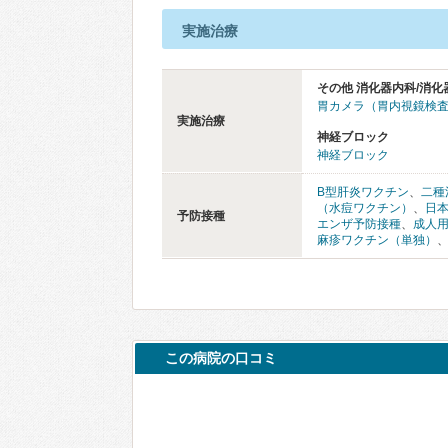
実施治療
その他 消化器内科/消化
胃カメラ（胃内視鏡検
実施治療
神経ブロック
神経ブロック
B型肝炎ワクチン
、
二種
（水痘ワクチン）
、
日
予防接種
エンザ予防接種
、
成人
麻疹ワクチン（単独）
この病院の口コミ