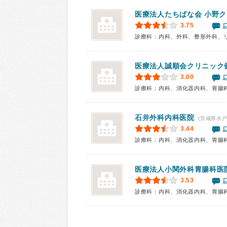
医療法人たちばな会 小野
3.75
診療科：内科、外科、整形外科、
医療法人誠順会
クリニック
3.00
石井外科内科医院
(茨城県水戸
3.44
診療科：内科、消化器内科、胃腸
医療法人
小関外科胃腸科医
3.53
診療科：内科、消化器内科、胃腸