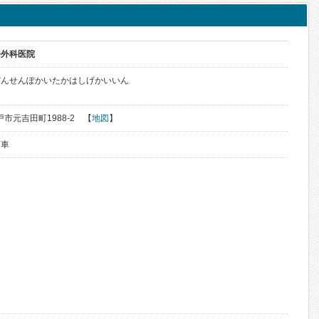
橋外科医院
だんせんぽかいたかはしげかいいん
戸市元吉田町1988-2 【
地図
】
下車