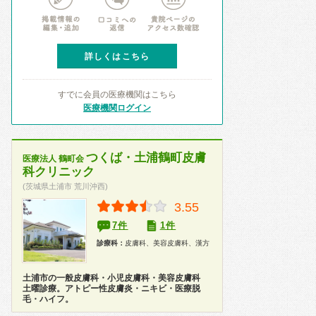
詳しくはこちら
すでに会員の医療機関はこちら
医療機関ログイン
つくば・土浦鶴町皮膚
医療法人 鶴町会
科クリニック
(茨城県土浦市 荒川沖西)
3.55
7件
1件
診療科：
皮膚科、美容皮膚科、漢方
土浦市の一般皮膚科・小児皮膚科・美容皮膚科
土曜診療。アトピー性皮膚炎・ニキビ・医療脱
毛・ハイフ。