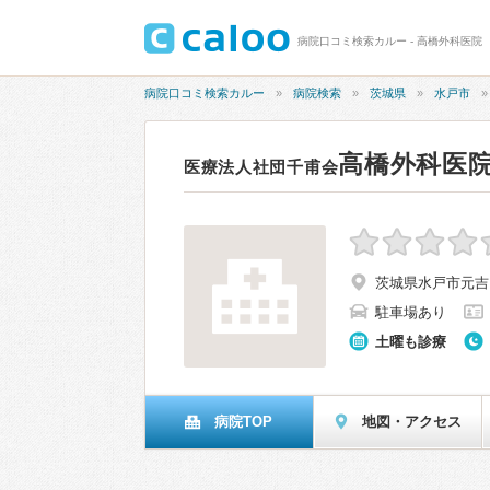
病院口コミ検索カルー - 高橋外科医院
病院口コミ検索カルー
病院検索
茨城県
水戸市
高橋外科医
医療法人社団千甫会
茨城県水戸市元吉田
駐車場あり
土曜も診療
病院TOP
地図・アクセス