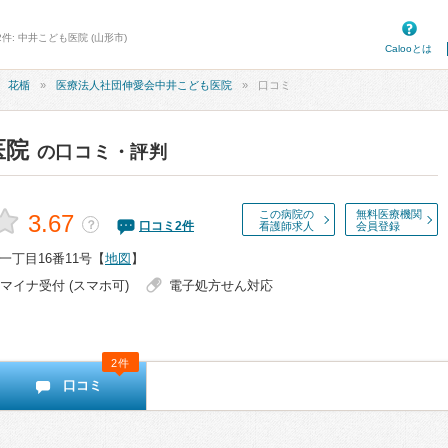
件: 中井こども医院 (山形市)
Calooとは
花楯
医療法人社団伸愛会中井こども医院
口コミ
医院
の口コミ・評判
この病院の
無料医療機関
3.67
？
口コミ
2
件
看護師求人
会員登録
丁目16番11号
【
地図
】
マイナ受付 (スマホ可)
電子処方せん対応
2件
口コミ