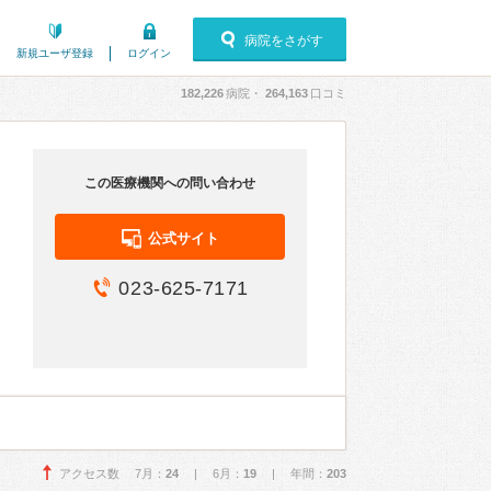
病院をさがす
新規ユーザ登録
ログイン
182,226
病院・
264,163
口コミ
この医療機関への問い合わせ
公式サイト
023-625-7171
アクセス数 7月：
24
| 6月：
19
| 年間：
203