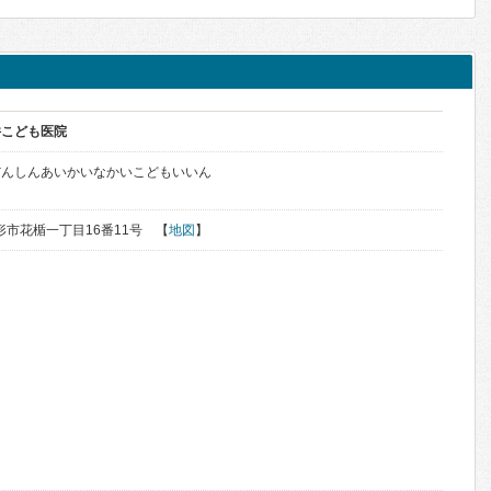
井こども医院
だんしんあいかいなかいこどもいいん
山形市花楯一丁目16番11号 【
地図
】