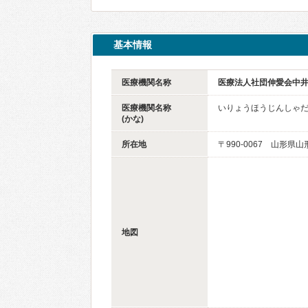
基本情報
医療機関名称
医療法人社団伸愛会中
医療機関名称
いりょうほうじんしゃ
(かな)
所在地
〒990-0067 山形県
地図