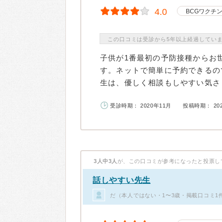
4.0
BCGワクチ
この口コミは受診から5年以上経過してい
子供が1番最初の予防接種からお
す。ネットで簡単に予約できるの
生は、優しく相談もしやすい気さく
受診時期： 2020年11月
投稿時期： 20
3人中3人
が、この口コミが参考になったと投票し
話しやすい先生
だ（本人ではない・1〜3歳・掲載口コミ1