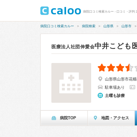
病院口コミ検索カルー - 口コミ・評判 2
病院口コミ検索カルー
病院検索
山形県
山形市
中井こども
医療法人社団伸愛会
山形県山形市花楯一
駐車場あり
土曜も診療
病院TOP
地図・アクセス