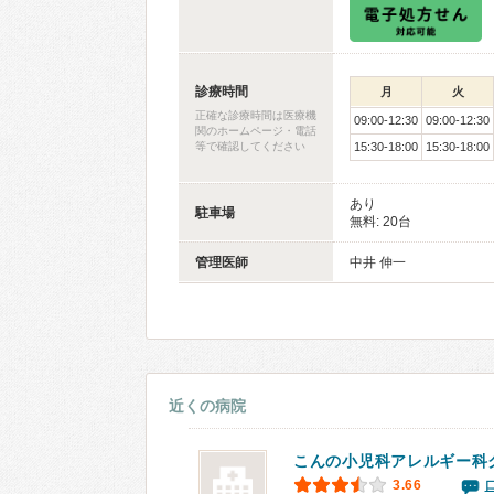
診療時間
月
火
正確な診療時間は医療機
09:00-12:30
09:00-12:30
関のホームページ・電話
等で確認してください
15:30-18:00
15:30-18:00
あり
駐車場
無料: 20台
管理医師
中井 伸一
近くの病院
こんの小児科アレルギー科
3.66