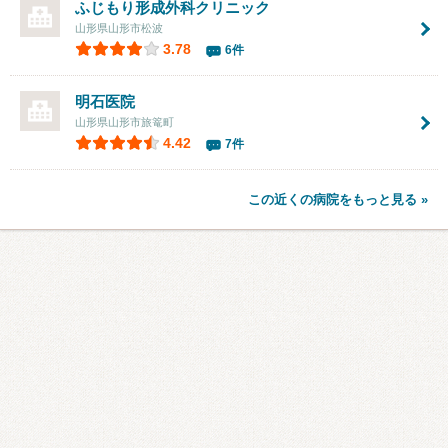
ふじもり形成外科クリニック
山形県山形市松波
3.78
6件
明石医院
山形県山形市旅篭町
4.42
7件
この近くの病院をもっと見る »