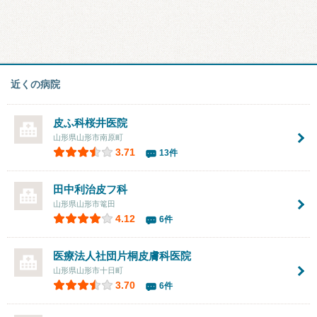
近くの病院
皮ふ科桜井医院
山形県山形市南原町
3.71
13件
田中利治皮フ科
山形県山形市篭田
4.12
6件
医療法人社団片桐皮膚科医院
山形県山形市十日町
3.70
6件