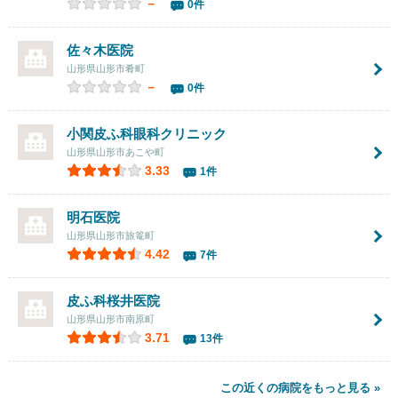
－
0件
佐々木医院
山形県山形市肴町
－
0件
小関皮ふ科眼科クリニック
山形県山形市あこや町
3.33
1件
明石医院
山形県山形市旅篭町
4.42
7件
皮ふ科桜井医院
山形県山形市南原町
3.71
13件
この近くの病院をもっと見る »