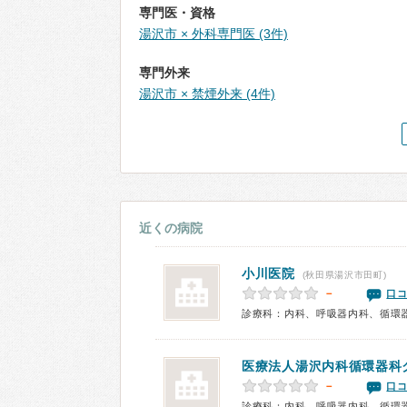
専門医・資格
湯沢市 × 外科専門医 (3件)
専門外来
湯沢市 × 禁煙外来 (4件)
近くの病院
小川医院
(秋田県湯沢市田町)
－
口コ
診療科：内科、呼吸器内科、循環
医療法人
湯沢内科循環器科
－
口コ
診療科：内科、呼吸器内科、循環