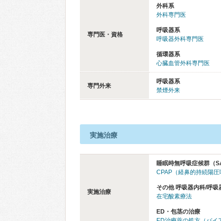
外科系
外科専門医
呼吸器系
専門医・資格
呼吸器外科専門医
循環器系
心臓血管外科専門医
呼吸器系
専門外来
禁煙外来
実施治療
睡眠時無呼吸症候群（S
CPAP（経鼻的持続陽
その他 呼吸器内科/呼吸
実施治療
在宅酸素療法
ED・包茎の治療
ED治療薬の処方（バイ