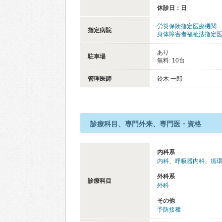
休診日：日
労災保険指定医療機関
指定病院
身体障害者福祉法指定
あり
駐車場
無料: 10台
管理医師
鈴木 一郎
診療科目、専門外来、専門医・資格
内科系
内科
、
呼吸器内科
、
循
外科系
診療科目
外科
その他
予防接種