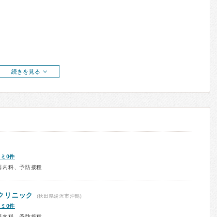
続きを見る
ミ0件
器内科、予防接種
クリニック
(秋田県湯沢市沖鶴)
ミ0件
器内科、予防接種