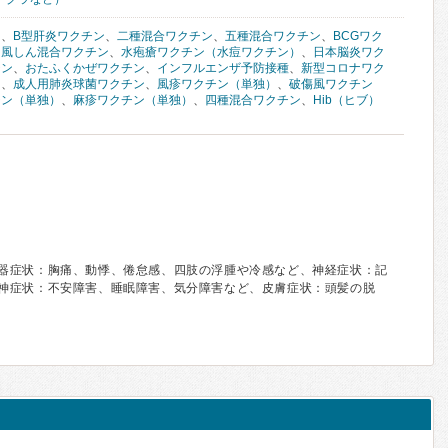
ン
、
B型肝炎ワクチン
、
二種混合ワクチン
、
五種混合ワクチン
、
BCGワク
）風しん混合ワクチン
、
水疱瘡ワクチン（水痘ワクチン）
、
日本脳炎ワク
チン
、
おたふくかぜワクチン
、
インフルエンザ予防接種
、
新型コロナワク
ン
、
成人用肺炎球菌ワクチン
、
風疹ワクチン（単独）
、
破傷風ワクチン
チン（単独）
、
麻疹ワクチン（単独）
、
四種混合ワクチン
、
Hib（ヒブ）
器症状：胸痛、動悸、倦怠感、四肢の浮腫や冷感など、神経症状：記
神症状：不安障害、睡眠障害、気分障害など、皮膚症状：頭髪の脱