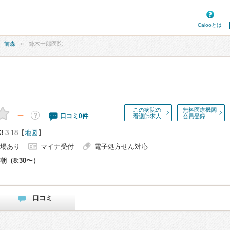
Calooとは
前森
鈴木一郎医院
この病院の
無料医療機関
－
？
口コミ
0
件
看護師求人
会員登録
3-18
【
地図
】
場あり
マイナ受付
電子処方せん対応
朝（8:30〜）
口コミ