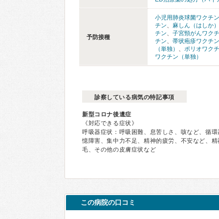
小児用肺炎球菌ワクチ
チン
、
麻しん（はしか
チン
、
子宮頸がんワク
予防接種
チン
、
帯状疱疹ワクチ
（単独）
、
ポリオワク
ワクチン（単独）
診察している病気の特記事項
新型コロナ後遺症
《対応できる症状》
呼吸器症状：呼吸困難、息苦しさ、咳など、循環
憶障害、集中力不足、精神的疲労、不安など、精
毛、その他の皮膚症状など
この病院の口コミ