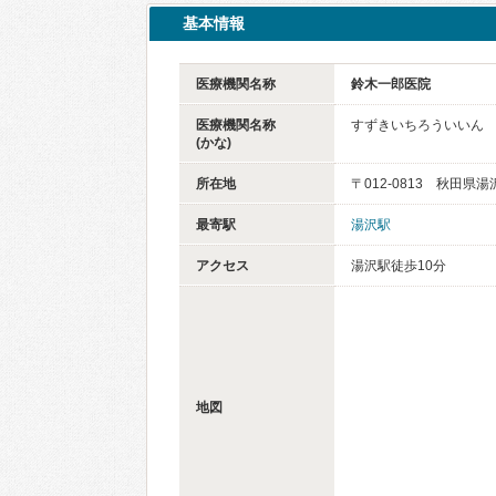
基本情報
医療機関名称
鈴木一郎医院
医療機関名称
すずきいちろういいん
(かな)
所在地
〒012-0813 秋田県湯
最寄駅
湯沢駅
アクセス
湯沢駅徒歩10分
地図