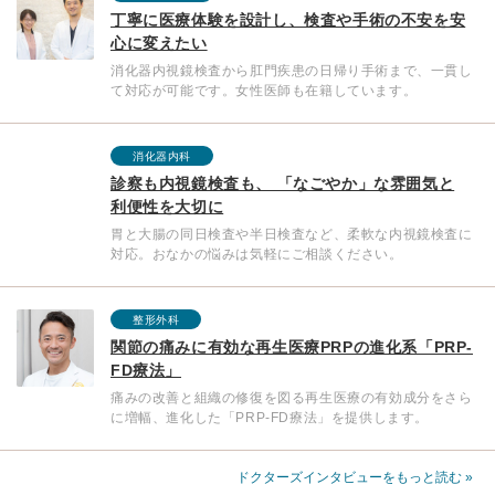
丁寧に医療体験を設計し、検査や手術の不安を安
心に変えたい
消化器内視鏡検査から肛門疾患の日帰り手術まで、一貫し
て対応が可能です。女性医師も在籍しています。
消化器内科
診察も内視鏡検査も、 「なごやか」な雰囲気と
利便性を大切に
胃と大腸の同日検査や半日検査など、柔軟な内視鏡検査に
対応。おなかの悩みは気軽にご相談ください。
整形外科
関節の痛みに有効な再生医療PRPの進化系「PRP-
FD療法」
痛みの改善と組織の修復を図る再生医療の有効成分をさら
に増幅、進化した「PRP-FD療法」を提供します。
ドクターズインタビューをもっと読む »