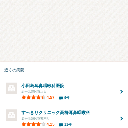
近くの病院
小田島耳鼻咽喉科医院
岩手県盛岡市上田
4.57
9件
すっきりクリニック高橋耳鼻咽喉科
岩手県盛岡市材木町
4.15
11件