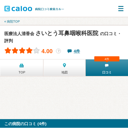
« 病院TOP
さいとう耳鼻咽喉科医院
医療法人清香会
の口コミ・
評判
4.00
4件
？
4件
TOP
地図
口コミ
この病院の口コミ (4件)