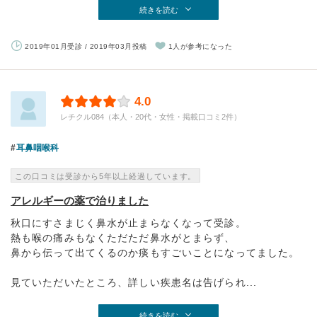
続きを読む
2019年01月受診 / 2019年03月投稿
1人が参考になった
4.0
レチクル084（本人・20代・女性・掲載口コミ2件）
耳鼻咽喉科
この口コミは受診から5年以上経過しています。
アレルギーの薬で治りました
秋口にすさまじく鼻水が止まらなくなって受診。
熱も喉の痛みもなくただただ鼻水がとまらず、
鼻から伝って出てくるのか痰もすごいことになってました。
見ていただいたところ、詳しい疾患名は告げられ...
続きを読む