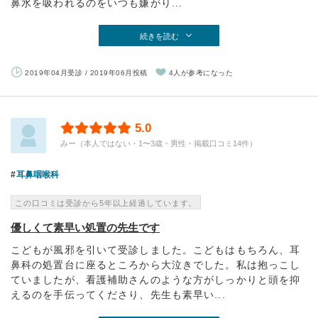
鼻水を吸われるのをいつも嫌がり...
続きを読む
2019年04月受診 / 2019年06月投稿
4人が参考になった
5.0
みー（本人ではない・1〜3歳・男性・掲載口コミ14件）
耳鼻咽喉科
この口コミは受診から5年以上経過しています。
優しくて素早い処置の先生です
こどもが風邪を引いて受診しました。こどもはもちろん、耳
鼻科の処置台に座るところから大泣きでした。私は抱っこし
ていましたが、看護補助さんのような方がしっかりと頭を抑
えるのを手伝ってくださり、先生も素早い...