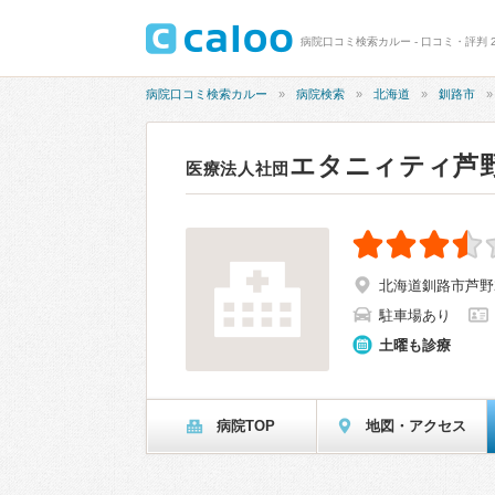
病院口コミ検索カルー - 口コミ・評判 
病院口コミ検索カルー
病院検索
北海道
釧路市
エタニィティ芦
医療法人社団
北海道釧路市芦野2-
駐車場あり
土曜も診療
病院TOP
地図・アクセス