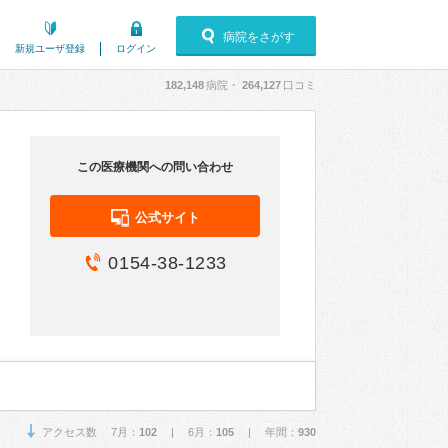
病院をさがす
新規ユーザ登録
ログイン
182,148
病院・
264,127
口コミ
この医療機関への問い合わせ
公式サイト
0154-38-1233
アクセス数 7月：
102
| 6月：
105
| 年間：
930