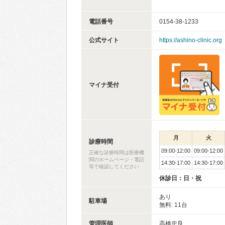
電話番号
0154-38-1233
公式サイト
https://ashino-clinic.org
マイナ受付
月
火
診療時間
09:00-12:00
09:00-12:00
正確な診療時間は医療機
関のホームページ・電話
14:30-17:00
14:30-17:00
等で確認してください
休診日：日・祝
あり
駐車場
無料: 11台
管理医師
高橋忠良