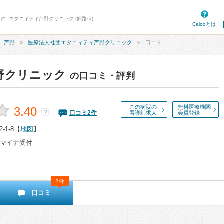
2件: エタニィティ芦野クリニック (釧路市)
Calooとは
芦野
医療法人社団エタニィティ芦野クリニック
口コミ
野クリニック
の口コミ・評判
この病院の
無料医療機関
3.40
？
口コミ
2
件
看護師求人
会員登録
1-8
【
地図
】
マイナ受付
2件
口コミ