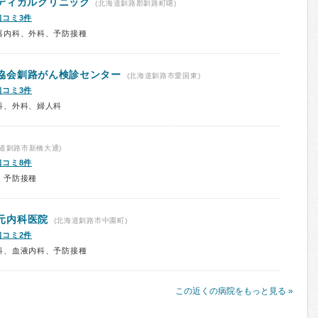
ディカルクリニック
(北海道釧路郡釧路町曙)
口コミ3件
器内科、外科、予防接種
協会
釧路がん検診センター
(北海道釧路市愛国東)
口コミ3件
科、外科、婦人科
道釧路市新橋大通)
口コミ8件
、予防接種
元内科医院
(北海道釧路市中園町)
口コミ2件
科、血液内科、予防接種
この近くの病院をもっと見る »