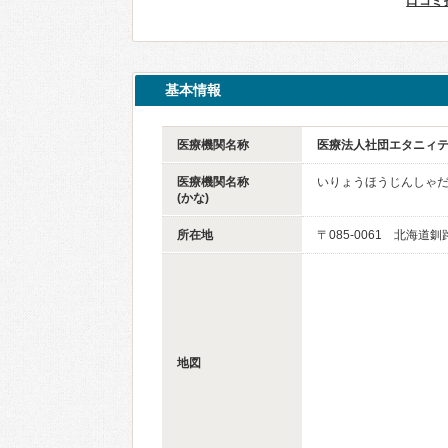
口コミ
基本情報
医療機関名称
医療法人社団エタニィ
医療機関名称
いりょうほうじんしゃ
(かな)
所在地
〒085-0061 北海道釧
地図