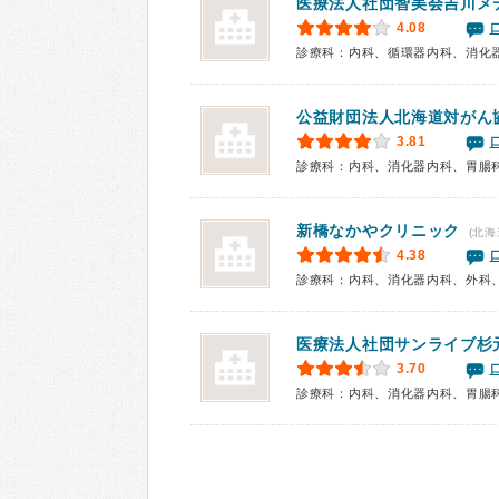
医療法人社団智美会吉川メ
4.08
診療科：内科、循環器内科、消化
公益財団法人北海道対がん
3.81
診療科：内科、消化器内科、胃腸
新橋なかやクリニック
(北海
4.38
診療科：内科、消化器内科、外科
医療法人社団
サンライブ杉
3.70
診療科：内科、消化器内科、胃腸