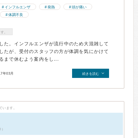
インフルエンザ
発熱
頭が痛い
体調不良
ます。
した。インフルエンザが流行中のため大混雑して
したが、受付のスタッフの方が体調を気にかけて
まで休むよう案内をし...
17年03月
続きを読む
ています。
件）