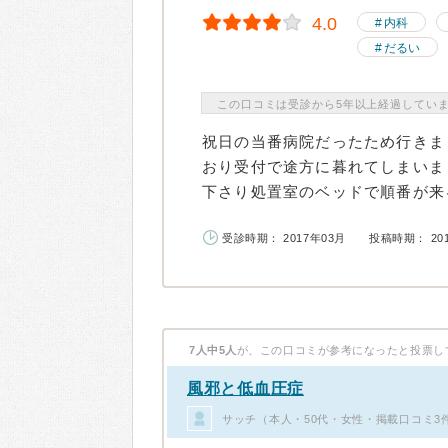
4.0
内科
だるい
この口コミは受診から5年以上経過してい
祝日の当番病院だったため行きま
おり受付で途方に暮れてしまいま
下さり処置室のベッドで順番が来る
受診時期： 2017年03月
投稿時期： 20
7人中5人
が、この口コミが参考になったと投票し
風邪と低血圧症
サッチ（本人・50代・女性・掲載口コミ3