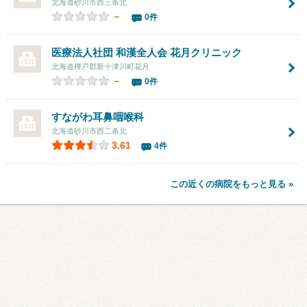
北海道砂川市西三条北
－
0件
医療法人社団 和漢全人会
花月クリニック
北海道樺戸郡新十津川町花月
－
0件
すながわ耳鼻咽喉科
北海道砂川市西二条北
3.61
4件
この近くの病院をもっと見る »