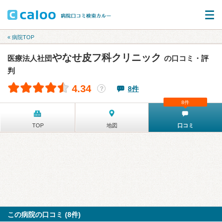
« 病院TOP
やなせ皮フ科クリニック
医療法人社団
の口コミ・評
判
4.34
8件
？
8件
TOP
地図
口コミ
この病院の口コミ (8件)