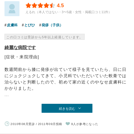
4.5
えるれ（本人ではない・3〜5歳・女性・掲載口コミ11件）
皮膚科
とびひ
発疹（子供）
この口コミは受診から5年以上経過しています。
綺麗な病院です
[症状・来院理由]
数週間前から膝に発疹が出ていて様子を見ていたら、日に日
にジュクジュクしてきて、小児科でいただいていた軟膏では
治らないと判断したので、初めて家の近くのやなせ皮膚科に
かかりました。
...
続きを読む
2010年08月受診 / 2011年09月投稿
9人が参考になった