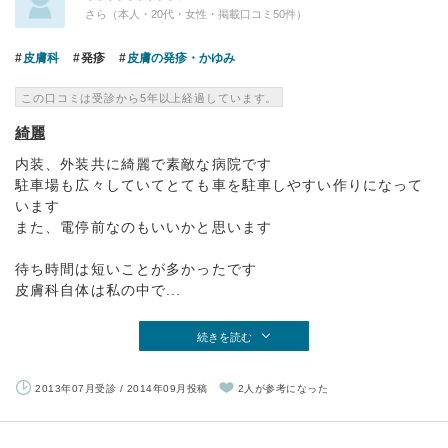
さら（本人・20代・女性・掲載口コミ50件）
皮膚科
発疹
皮膚の発疹・かゆみ
この口コミは受診から5年以上経過しています。
綺麗
内装、外装共に綺麗で素敵な病院です
駐車場も広々していてとても車を駐車しやすい作りになって
います
また、電停前なのもいいかと思います
待ち時間は短いことが多かったです
皮膚科自体は私の中で...
続きを読む
2013年07月受診 / 2014年09月投稿
2人が参考になった