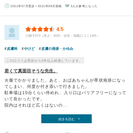
2021年07月受診 / 2021年08月投稿
3人が参考になった
4.5
小獅子873（本人・40代・女性・掲載口コミ14件）
皮膚科
やけど
皮膚の発疹・かゆみ
この口コミは受診から5年以上経過しています。
若くて真面目そうな先生。
火傷でかかりました。あと、おばあちゃんが帯状疱疹になっ
てしまい、何度か付き添いで行きました。
駐車場は10台くらい停めれ、入り口はバリアフリーになって
いて良かったです。
院内はそれほど広くはないの...
続きを読む