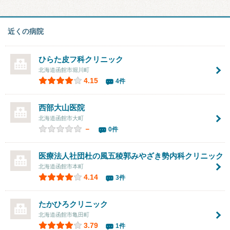
近くの病院
ひらた皮フ科クリニック
北海道函館市堀川町
4.15
4件
西部大山医院
北海道函館市大町
－
0件
医療法人社団
杜の風五稜郭みやざき勢内科クリニック
北海道函館市本町
4.14
3件
たかひろクリニック
北海道函館市亀田町
3.79
1件