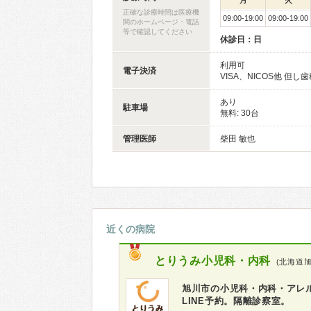
月
火
正確な診療時間は医療機
09:00-19:00
09:00-19:00
関のホームページ・電話
等で確認してください
休診日：日
利用可
電子決済
VISA、NICOS他 但
あり
駐車場
無料: 30台
管理医師
柴田 敏也
近くの病院
とりうみ小児科・内科
(北海道旭
旭川市の小児科・内科・アレ
LINE予約。隔離診察室。