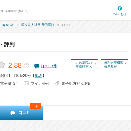
件: 柴田医院 (旭川市)
Calooとは
春光3条
医療法人社団 柴田医院
口コミ
・評判
この病院の
無料医療機関
2.88
？
口コミ
3
件
看護師求人
会員登録
条8丁目10番20号
【
地図
】
電子決済可
マイナ受付
電子処方せん対応
3件
口コミ