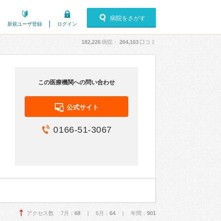
病院をさがす
新規ユーザ登録
ログイン
182,226
病院・
264,163
口コミ
この医療機関への問い合わせ
公式サイト
0166-51-3067
アクセス数 7月：
68
| 6月：
64
| 年間：
901