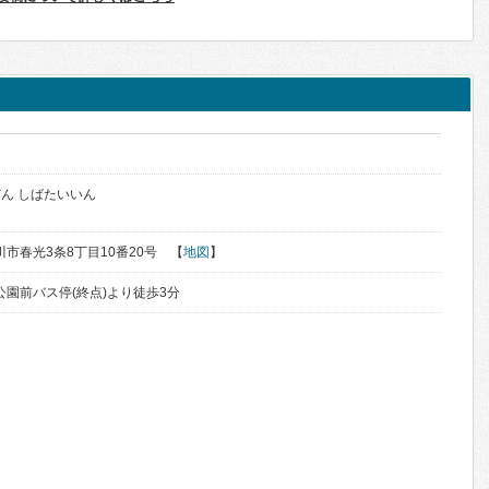
ん しばたいいん
旭川市春光3条8丁目10番20号 【
地図
】
公園前バス停(終点)より徒歩3分