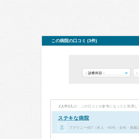
この病院の口コミ (3件)
2人中2人
が、この口コミが参考になったと投票し
ステキな病院
ブラウニー657（本人・40代・女性・掲載