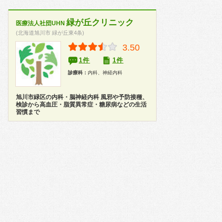
緑が丘クリニック
医療法人社団UHN
(北海道旭川市 緑が丘東4条)
3.50
1件
1件
診療科：
内科、神経内科
旭川市緑区の内科・脳神経内科 風邪や予防接種、
検診から高血圧・脂質異常症・糖尿病などの生活
習慣まで