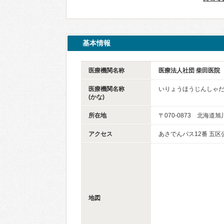
基本情報
医療機関名称
医療法人社団 柴田医院
医療機関名称
いりょうほうじんしゃだ
(かな)
所在地
〒070-0873 北海道
アクセス
あさでんバス12番 五区
地図