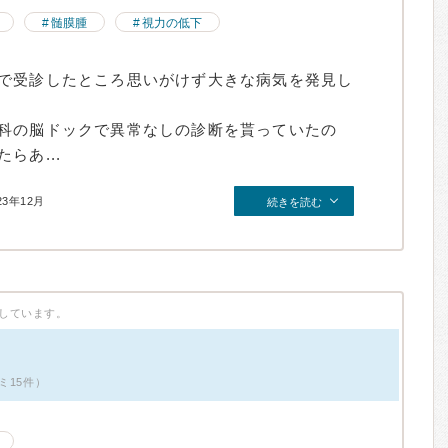
髄膜腫
視力の低下
で受診したところ思いがけず大きな病気を発見し
科の脳ドックで異常なしの診断を貰っていたの
らあ...
23年12月
続きを読む
しています。
ミ15件）