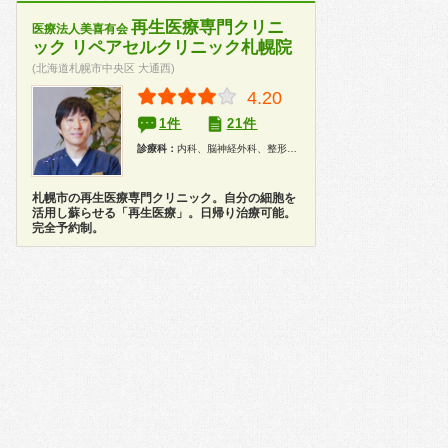
再生医療専門クリニ
医療法人美喜有会
ック リペアセルクリニック札幌院
(北海道札幌市中央区 大通西)
4.20
1件
21件
診療科：
内科、脳神経外科、整形外科、美容皮膚科
札幌市の再生医療専門クリニック。自分の細胞を
活用し蘇らせる「再生医療」。日帰り治療可能。
完全予約制。