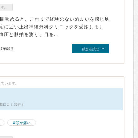
ます。
ろ目覚めると、これまで経験のないめまいを感じ足
宅に近い上出神経外科クリニックを受診しまし
圧と脈拍を測り、目を...
17年09月
続きを読む
しています。
載口コミ35件）
頭が痛い