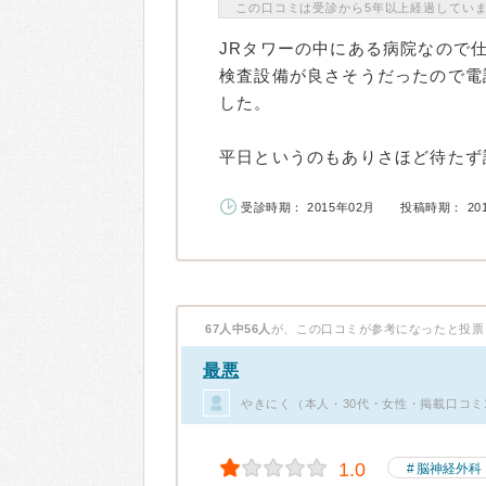
この口コミは受診から5年以上経過してい
JRタワーの中にある病院なので
検査設備が良さそうだったので電
した。
平日というのもありさほど待たず診
受診時期： 2015年02月
投稿時期： 20
67人中56人
が、この口コミが参考になったと投票
最悪
やきにく（本人・30代・女性・掲載口コミ
1.0
脳神経外科