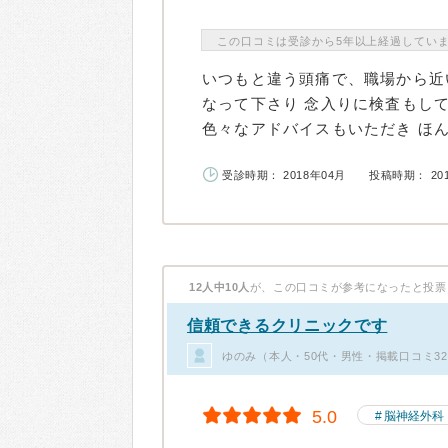
この口コミは受診から5年以上経過してい
いつもと違う頭痛で、職場から近
なって下さり 念入りに検査もし
色々なアドバイスもいただき ほん
受診時期： 2018年04月
投稿時期： 20
12人中10人
が、この口コミが参考になったと投票
信頼できるクリニックです
ゆのみ（本人・50代・男性・掲載口コミ3
5.0
脳神経外科