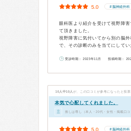
5.0
脳神経外科
眼科医より紹介を受けて視野障害
て頂きました。
視野障害に気付いてから別の脳外
で、その診断のみを当てにしていた
受診時期： 2023年11月
投稿時期： 20
10人中10人
が、この口コミが参考になったと投票
本気で心配してくれました。
推しは尊し（本人・20代・女性・掲載口コ
5.0
脳神経外科