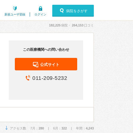
病院をさがす
新規ユーザ登録
ログイン
182,225
病院・
264,153
口コミ
この医療機関への問い合わせ
公式サイト
011-209-5232
アクセス数 7月：
280
| 6月：
322
| 年間：
4,243