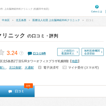
8件: 上出脳神経外科クリニック (札幌市中央区)
Calooとは
中央区
北五条西
医療法人社団 上出脳神経外科クリニック
口コミ
クリニック
の口コミ・評判
この病院の
無料医療機関
3.24
？
口コミ
8
件
看護師求人
会員登録
区北5条西2丁目5JRタワーオフィスプラザ札幌8階
【
地図
】
駅）
、
北12条駅
、
大通駅
電子決済可
マイナ受付 (スマホ可)
8件
口コミ