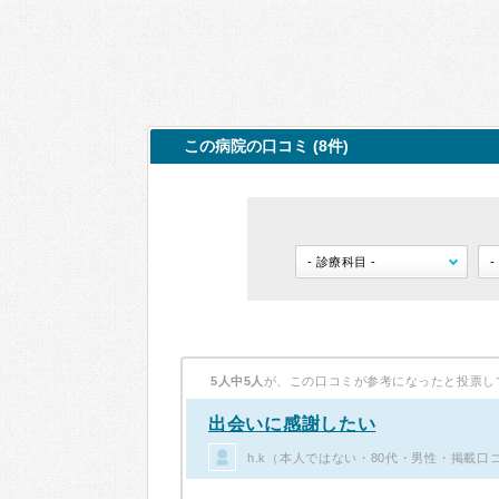
この病院の口コミ (8件)
5人中5人
が、この口コミが参考になったと投票し
出会いに感謝したい
h.k（本人ではない・80代・男性・掲載口