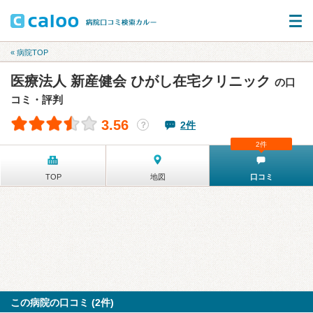
« 病院TOP
医療法人 新産健会 ひがし在宅クリニック
の口
コミ・評判
3.56
2件
？
2件
TOP
地図
口コミ
この病院の口コミ (2件)