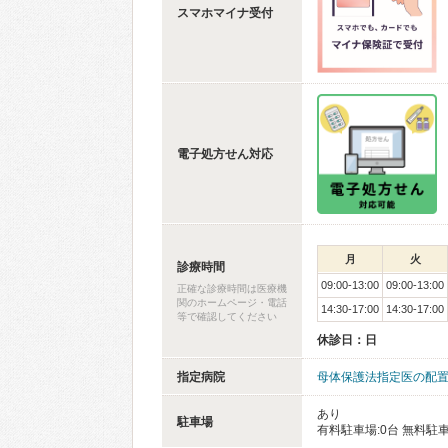
スマホマイナ受付
電子処方せん対応
月
火
診療時間
09:00-13:00
09:00-13:00
正確な診療時間は医療機
関のホームページ・電話
14:30-17:00
14:30-17:00
等で確認してください
休診日：日
指定病院
母体保護法指定医の配
あり
駐車場
有料駐車場:0台 無料駐車