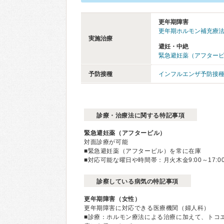
更年期障害
更年期ホルモン補充療法（
実施治療
避妊・中絶
緊急避妊薬（アフター
予防接種
インフルエンザ予防接
診療・治療法に関する特記事項
緊急避妊薬（アフターピル）
対面診療が可能
■緊急避妊薬（アフターピル）を常に在庫
■対応可能な曜日や時間帯：月火木金9:00～17:00、
診察している病気の特記事項
更年期障害（女性）
更年期障害に対応できる医療機関（婦人科）
■診療：ホルモン療法​による治療に加えて、ト