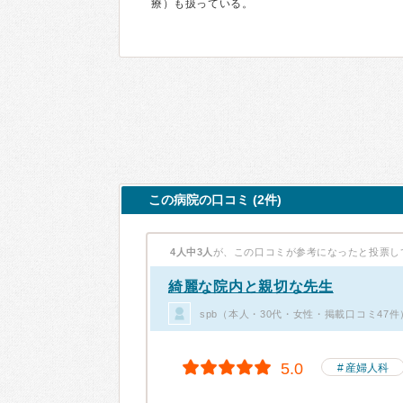
療）も扱っている。
この病院の口コミ (2件)
4人中3人
が、この口コミが参考になったと投票し
綺麗な院内と親切な先生
spb（本人・30代・女性・掲載口コミ47件
5.0
産婦人科