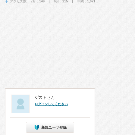
アクセス数 7月：
149
| 6月：
215
| 年間：
1,671
ゲスト
さん
ログインしてください
新規ユーザ登録