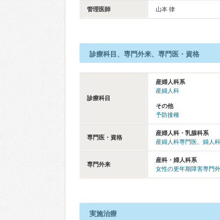
管理医師
山本 律
診療科目、専門外来、専門医・資格
産婦人科系
産婦人科
診療科目
その他
予防接種
産婦人科・乳腺科系
専門医・資格
産婦人科専門医
、
婦人
産科・婦人科系
専門外来
女性の更年期障害専門
実施治療