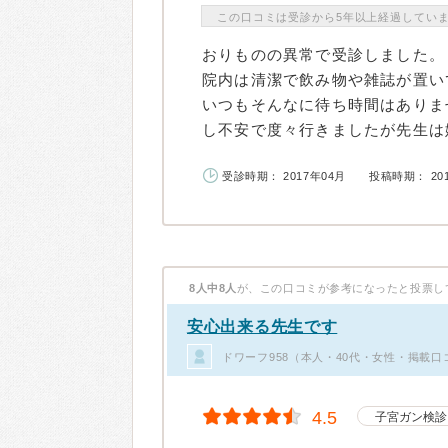
この口コミは受診から5年以上経過してい
おりものの異常で受診しました。
院内は清潔で飲み物や雑誌が置い
いつもそんなに待ち時間はありま
し不安で度々行きましたが先生は嫌
受診時期： 2017年04月
投稿時期： 20
8人中8人
が、この口コミが参考になったと投票し
安心出来る先生です
ドワーフ958（本人・40代・女性・掲載口
4.5
子宮ガン検診