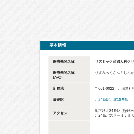
基本情報
医療機関名称
リズミック産婦人科ク
医療機関名称
りずみっくさんふじん
(かな)
所在地
〒001-0022 北海道札
最寄駅
北24条駅
、
北18条駅
地下鉄北24条駅 徒歩3
アクセス
北24条バスターミナル 