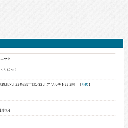
リニック
かくりにっく
幌市北区北22条西5丁目1-32 ボア ソルテ N22 2階 【
地図
】
分
徒歩3分