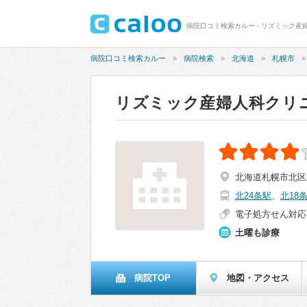
病院口コミ検索カルー - リズミック産
病院口コミ検索カルー
病院検索
北海道
札幌市
リズミック産婦人科クリ
北海道札幌市北区北2
北24条駅
、
北18
電子処方せん対応
土曜も診療
病院TOP
地図・アクセス