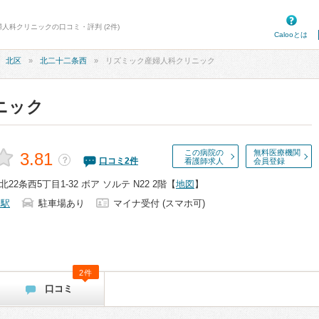
婦人科クリニックの口コミ・評判 (2件)
Calooとは
北区
北二十二条西
リズミック産婦人科クリニック
ニック
この病院の
無料医療機関
3.81
？
口コミ
2
件
看護師求人
会員登録
2条西5丁目1-32 ボア ソルテ N22 2階
【
地図
】
条駅
駐車場あり
マイナ受付 (スマホ可)
2件
口コミ