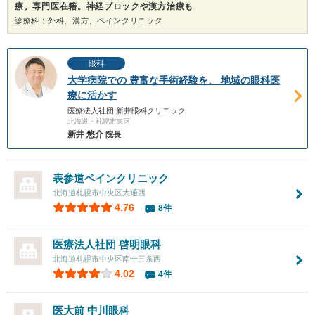
療。専門医在籍。神経ブロックや漢方治療も
診療科：外科、漢方、ペインクリニック
眼科
大学病院での 豊富な手術経験を、 地域の眼科医
療に活かす
医療法人社団 新井眼科クリニック
北海道・札幌市東区
新井 悠介
院長
表参道ペインクリニック
北海道札幌市中央区大通西
4.76
8件
医療法人社団
啓明眼科
北海道札幌市中央区南十三条西
4.02
4件
医大前 中川眼科