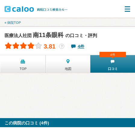
« 病院TOP
南11条眼科
医療法人社団
の口コミ・評判
3.81
4件
？
4件
TOP
地図
口コミ
この病院の口コミ (4件)