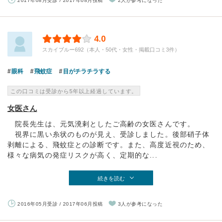
2017年08月受診 / 2017年08月投稿
2人が参考になった
4.0
スカイブルー692（本人・50代・女性・掲載口コミ3件）
眼科
飛蚊症
目がチラチラする
この口コミは受診から5年以上経過しています。
女医さん
院長先生は、元気溌剌としたご高齢の女医さんです。
視界に黒い糸状のものが見え、受診しました。後部硝子体
剥離による、飛蚊症との診断です。また、高度近視のため、
様々な病気の発症リスクが高く、定期的な...
続きを読む
2016年05月受診 / 2017年06月投稿
3人が参考になった