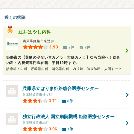
近くの病院
辻井はやし内科
兵庫県姫路市東辻井
3.93
2件
2件
姫路市の【苦痛の少ない胃カメラ・大腸カメラ】なら当院へ！総合
内科・内視鏡専門医在籍。平日19時まで。
診療科：内科、呼吸器内科、消化器内科、内視鏡、健康診断、人間ドック
兵庫県立はりま姫路総合医療センター
兵庫県姫路市神屋町
3.71
8件
独立行政法人 国立病院機構
姫路医療センター
兵庫県姫路市本町
3.96
7件