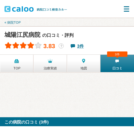
« 病院TOP
城陽江尻病院
の口コミ・評判
3.83
3件
？
3件
TOP
治療実績
地図
口コミ
この病院の口コミ (3件)