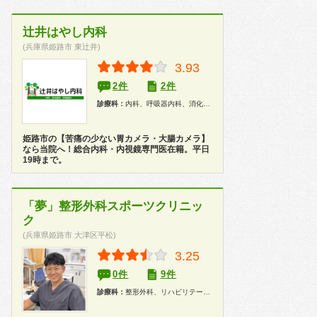
辻井はやし内科
(兵庫県姫路市 東辻井)
3.93
2件
2件
診療科：
内科、呼吸器内科、消化器内科、内視鏡、健康診断、人間ドック
姫路市の【苦痛の少ない胃カメラ・大腸カメラ】
なら当院へ！総合内科・内視鏡専門医在籍。平日
19時まで。
「夢」整形外科スポーツクリニッ
ク
(兵庫県姫路市 大津区平松)
3.25
0件
9件
診療科：
整形外科、リハビリテーション科