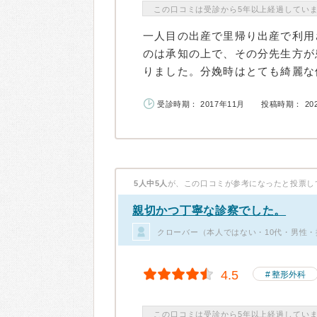
この口コミは受診から5年以上経過してい
一人目の出産で里帰り出産で利用
のは承知の上で、その分先生方が
りました。分娩時はとても綺麗な個
受診時期： 2017年11月
投稿時期： 20
5人中5人
が、この口コミが参考になったと投票し
親切かつ丁寧な診察でした。
クローバー（本人ではない・10代・男性・
4.5
整形外科
この口コミは受診から5年以上経過してい