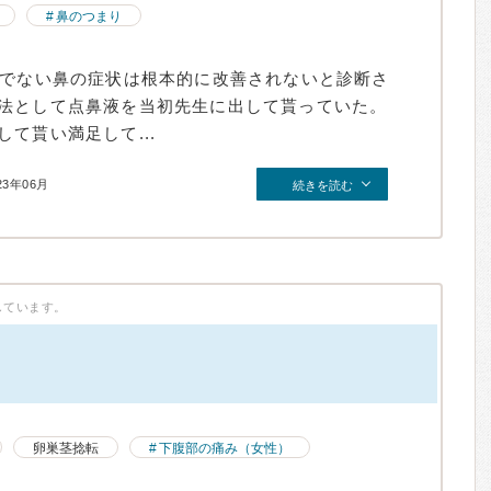
鼻のつまり
術でない鼻の症状は根本的に改善されないと診断さ
法として点鼻液を当初先生に出して貰っていた。
て貰い満足して...
23年06月
続きを読む
しています。
）
卵巣茎捻転
下腹部の痛み（女性）