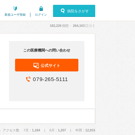
病院をさがす
新規ユーザ登録
ログイン
182,226
病院・
264,163
口コミ
この医療機関への問い合わせ
公式サイト
079-265-5111
アクセス数 7月：
1,184
| 6月：
1,207
| 年間：
12,915