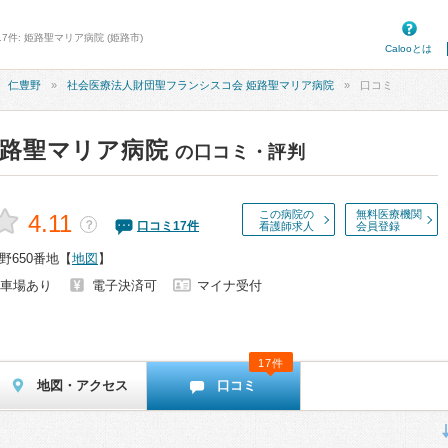
7件: 姫路聖マリア病院 (姫路市)
Calooとは
仁豊野
社会医療法人財団聖フランシスコ会 姫路聖マリア病院
口コミ
路聖マリア病院
の口コミ・評判
この病院の
無料医療機関
4.11
？
口コミ
17
件
看護師求人
会員登録
野650番地
【
地図
】
車場あり
電子決済可
マイナ受付
17件
地図・アクセス
口コミ