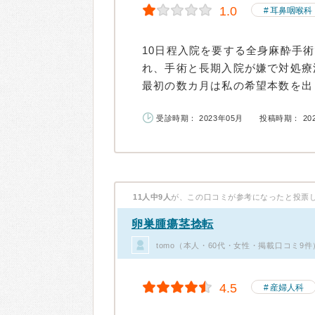
1.0
耳鼻咽喉科
10日程入院を要する全身麻酔手
れ、手術と長期入院が嫌で対処療
最初の数カ月は私の希望本数を出し
受診時期： 2023年05月
投稿時期： 20
11人中9人
が、この口コミが参考になったと投票
卵巣腫瘍茎捻転
tomo（本人・60代・女性・掲載口コミ9件
4.5
産婦人科