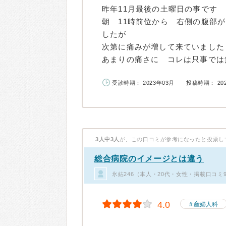
昨年11月最後の土曜日の事です
朝 11時前位から 右側の腹部
したが
次第に痛みが増して来ていました
あまりの痛さに コレは只事では無
受診時期： 2023年03月
投稿時期： 20
3人中3人
が、この口コミが参考になったと投票し
総合病院のイメージとは違う
氷結246（本人・20代・女性・掲載口コミ
4.0
産婦人科