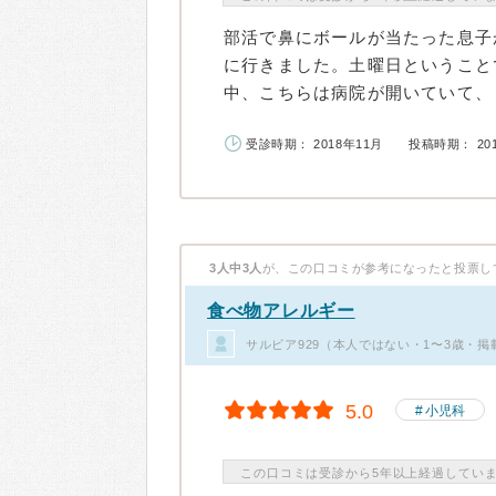
部活で鼻にボールが当たった息子
に行きました。土曜日ということ
中、こちらは病院が開いていて、し
受診時期： 2018年11月
投稿時期： 20
3人中3人
が、この口コミが参考になったと投票し
食べ物アレルギー
サルビア929（本人ではない・1〜3歳・掲
5.0
小児科
この口コミは受診から5年以上経過してい