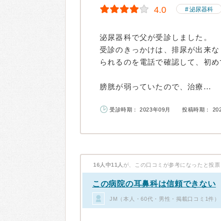
4.0
泌尿器科
泌尿器科で父が受診しました。
受診のきっかけは、排尿が出来な
られるのを電話で確認して、初め
膀胱が弱っていたので、治療...
受診時期： 2023年09月
投稿時期： 20
16人中11人
が、この口コミが参考になったと投票
この病院の耳鼻科は信頼できない
JM（本人・60代・男性・掲載口コミ1件）