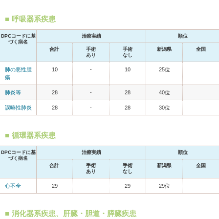
呼吸器系疾患
DPCコードに基
治療実績
順位
づく病名
合計
手術
手術
新潟県
全国
あり
なし
肺の悪性腫
10
-
10
25位
瘍
肺炎等
28
-
28
40位
誤嚥性肺炎
28
-
28
30位
循環器系疾患
DPCコードに基
治療実績
順位
づく病名
合計
手術
手術
新潟県
全国
あり
なし
心不全
29
-
29
29位
消化器系疾患、肝臓・胆道・膵臓疾患