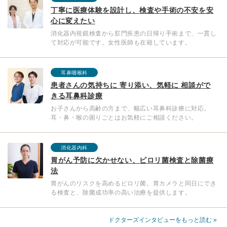
丁寧に医療体験を設計し、検査や手術の不安を安
心に変えたい
消化器内視鏡検査から肛門疾患の日帰り手術まで、一貫し
て対応が可能です。女性医師も在籍しています。
耳鼻咽喉科
患者さんの気持ちに 寄り添い、気軽に 相談がで
きる耳鼻科診療
お子さんから高齢の方まで、幅広い耳鼻科診療に対応。
耳・鼻・喉の困りごとはお気軽にご相談ください。
消化器内科
胃がん予防に欠かせない、ピロリ菌検査と除菌療
法
胃がんのリスクを高めるピロリ菌。胃カメラと同日にでき
る検査と、除菌成功率の高い治療を提供します。
ドクターズインタビューをもっと読む »