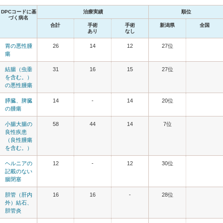
DPCコードに基
治療実績
順位
づく病名
合計
手術
手術
新潟県
全国
あり
なし
胃の悪性腫
26
14
12
27位
瘍
結腸（虫垂
31
16
15
27位
を含む。）
の悪性腫瘍
膵臓、脾臓
14
-
14
20位
の腫瘍
小腸大腸の
58
44
14
7位
良性疾患
（良性腫瘍
を含む。）
ヘルニアの
12
-
12
30位
記載のない
腸閉塞
胆管（肝内
16
16
-
28位
外）結石、
胆管炎