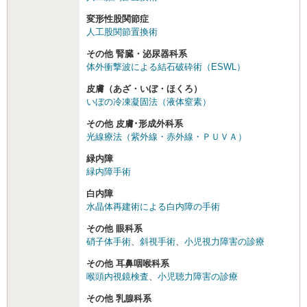
変形性股関節症
人工股関節置換術
その他 腎臓・泌尿器科系
体外衝撃波による結石破砕術（ESWL）
皮膚（あざ・いぼ・ほくろ）
いぼの冷凍凝固法（液体窒素）
その他 皮膚･形成外科系
光線療法（紫外線・赤外線・ＰＵＶＡ）
緑内障
緑内障手術
白内障
水晶体再建術による白内障の手術
その他 眼科系
硝子体手術
、
斜視手術
、
小児視力障害の診療
その他 耳鼻咽喉科系
喉頭内視鏡検査
、
小児聴力障害の診療
その他 乳腺科系