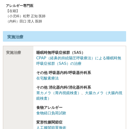
アレルギー専門医
【在籍】
（小児科）松野 正知 医師
（内科）田口 澄人 医師
実施治療
実施治療
睡眠時無呼吸症候群（SAS）
CPAP（経鼻的持続陽圧呼吸療法）による睡眠時無
呼吸症候群（SAS）の治療
その他 呼吸器内科/呼吸器外科系
在宅酸素療法
その他 消化器内科/消化器外科系
胃カメラ（胃内視鏡検査）
、
大腸カメラ（大腸内視
鏡検査）
食物アレルギー
食物経口負荷試験
変形性膝関節症
人工膝関節置換術