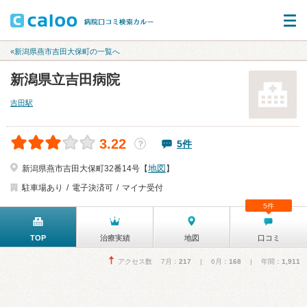
«新潟県燕市吉田大保町の一覧へ
新潟県立吉田病院
吉田駅
3.22
5件
？
地図
新潟県燕市吉田大保町32番14号【
】
駐車場あり
電子決済可
マイナ受付
5件
TOP
治療実績
地図
口コミ
アクセス数 7月：
217
| 6月：
168
| 年間：
1,911