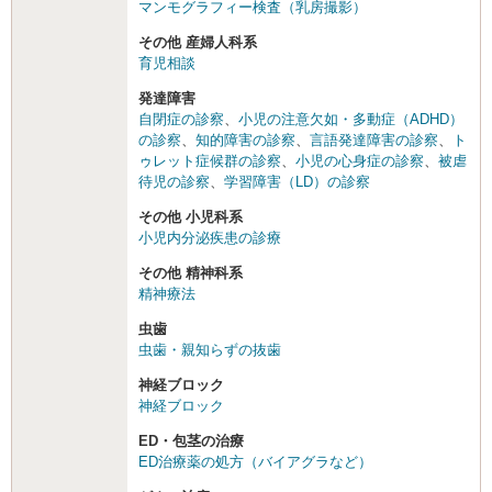
マンモグラフィー検査（乳房撮影）
その他 産婦人科系
育児相談
発達障害
自閉症の診察
、
小児の注意欠如・多動症（ADHD）
の診察
、
知的障害の診察
、
言語発達障害の診察
、
ト
ゥレット症候群の診察
、
小児の心身症の診察
、
被虐
待児の診察
、
学習障害（LD）の診察
その他 小児科系
小児内分泌疾患の診療
その他 精神科系
精神療法
虫歯
虫歯・親知らずの抜歯
神経ブロック
神経ブロック
ED・包茎の治療
ED治療薬の処方（バイアグラなど）