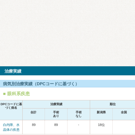
治療実績
病気別治療実績（DPCコードに基づく）
眼科系疾患
DPCコードに基
治療実績
順位
づく病名
合計
手術
手術
新潟県
全国
あり
なし
白内障、水
89
89
-
18位
晶体の疾患