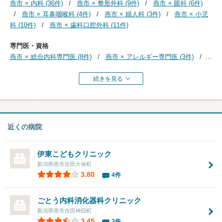
燕市 × 内科 (36件)
燕市 × 整形外科 (9件)
燕市 × 眼科 (6件)
燕市 × 耳鼻咽喉科 (4件)
燕市 × 婦人科 (3件)
燕市 × 小児
科 (10件)
燕市 × 歯科口腔外科 (11件)
専門医・資格
燕市 × 総合内科専門医 (8件)
燕市 × アレルギー専門医 (3件)
...
続きを見る
近くの病院
伊東こどもクリニック
新潟県燕市吉田大保町
3.80
4件
ごとう内科消化器科クリニック
新潟県燕市吉田神田町
3.45
2件