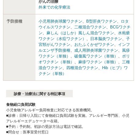
がんの治療
外来での化学療法
予防接種
小児用肺炎球菌ワクチン
、
B型肝炎ワクチン
、
ロタ
ウイルスワクチン
、
二種混合ワクチン
、
BCGワクチ
ン
、
麻しん（はしか）風しん混合ワクチン
、
水疱瘡
ワクチン（水痘ワクチン）
、
日本脳炎ワクチン
、
子
宮頸がんワクチン
、
おたふくかぜワクチン
、
インフ
ルエンザ予防接種
、
成人用肺炎球菌ワクチン
、
風疹
ワクチン（単独）
、
破傷風ワクチン（単独）
、
ポリ
オワクチン（単独）
、
麻疹ワクチン（単独）
、
三種
混合ワクチン
、
四種混合ワクチン
、
Hib（ヒブ）ワ
クチン（単独）
診療・治療法に関する特記事項
食物経口負荷試験
小児食物アレルギー負荷検査に対応できる医療機関。
■診療：日帰り入院にて食物経口負荷試験を実施。アレルギー専門医、小児
アレルギーエデュケーター在籍。
■予約：予約制。初診の受診方法は電話で確認。
■問合せ：医事室受付窓口