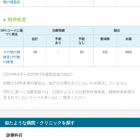
路の感染症
精神疾患
DPCコードに基
治療実績
順位
づく病名
合計
手術
手術
新潟県
全国
あり
なし
その他の精
18
-
18
1位
34位
神及び行動
の障害
(2024年4月〜2025年3月退院患者の統計)
件数が10件未満の場合は、統計が公開されていないため表示していません
DPCに基づく治療実績では、口腔がんなどの口腔外科系疾患、精神科系疾患が
含まれていないケースが多い点にご留意ください
似たような病院・クリニックを探す
診療科目