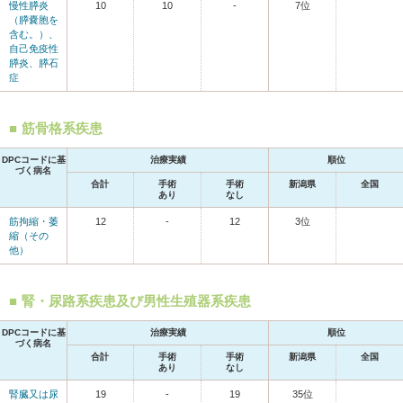
慢性膵炎
10
10
-
7位
（膵嚢胞を
含む。）、
自己免疫性
膵炎、膵石
症
筋骨格系疾患
DPCコードに基
治療実績
順位
づく病名
合計
手術
手術
新潟県
全国
あり
なし
筋拘縮・萎
12
-
12
3位
縮（その
他）
腎・尿路系疾患及び男性生殖器系疾患
DPCコードに基
治療実績
順位
づく病名
合計
手術
手術
新潟県
全国
あり
なし
腎臓又は尿
19
-
19
35位