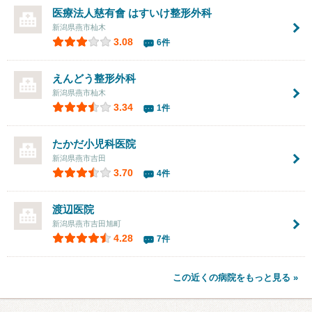
医療法人慈有會
はすいけ整形外科
新潟県燕市杣木
3.08
6件
えんどう整形外科
新潟県燕市杣木
3.34
1件
たかだ小児科医院
新潟県燕市吉田
3.70
4件
渡辺医院
新潟県燕市吉田旭町
4.28
7件
この近くの病院をもっと見る »