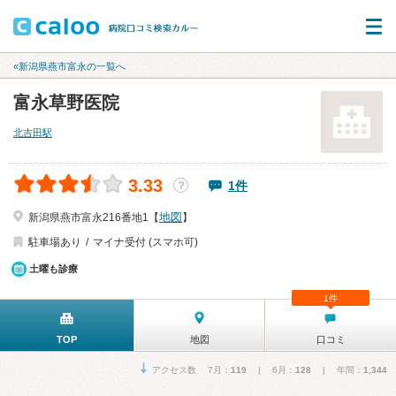
«新潟県燕市富永の一覧へ
富永草野医院
北吉田駅
3.33
1件
？
地図
新潟県燕市富永216番地1【
】
駐車場あり
マイナ受付 (スマホ可)
土曜も診療
1件
TOP
地図
口コミ
アクセス数 7月：
119
| 6月：
128
| 年間：
1,344