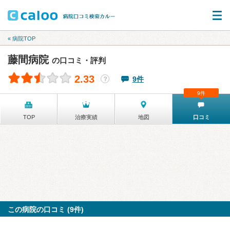
« 病院TOP
藤間病院
の口コミ・評判
2.33
9件
？
9件
TOP
治療実績
地図
口コミ
この病院の口コミ (9件)