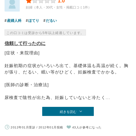
1.0
妊婦（本人・30代・女性・掲載口コミ1件）
産婦人科
ほてり
だるい
この口コミは受診から5年以上経過しています。
信頼して行ったのに
[症状・来院理由]
妊娠初期の症状がいろいろ出て、基礎体温も高温が続く。胸
が張り、だるい、眠い等がひどく、妊娠検査でかかる。
[医師の診断・治療法]
尿検査で陰性が出た為、妊娠していないと冷たく...
続きを読む
2012年01月受診 / 2012年01月投稿
43人が参考になった