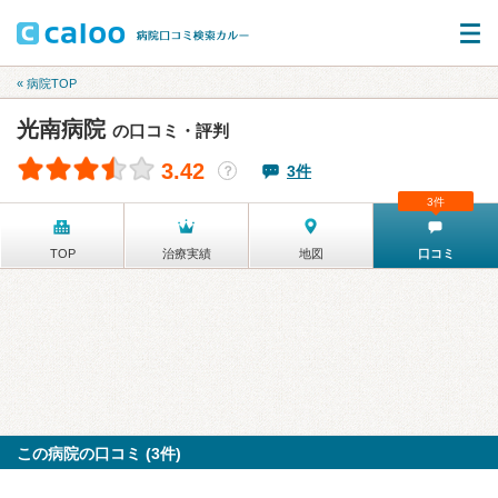
« 病院TOP
光南病院
の口コミ・評判
3.42
3件
？
3件
TOP
治療実績
地図
口コミ
この病院の口コミ (3件)