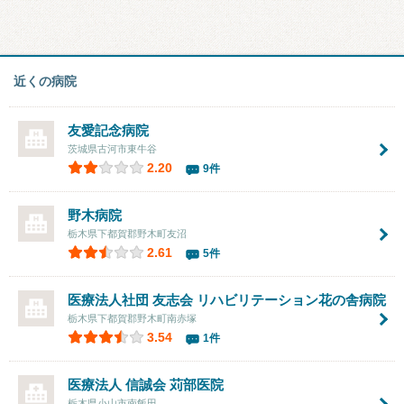
近くの病院
友愛記念病院
茨城県古河市東牛谷
2.20
9件
野木病院
栃木県下都賀郡野木町友沼
2.61
5件
医療法人社団 友志会 リハビリテーション花の舎病院
栃木県下都賀郡野木町南赤塚
3.54
1件
医療法人 信誠会 苅部医院
栃木県小山市南飯田