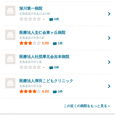
深川第一病院
北海道深川市あけぼの町
－
0件
医療法人圭仁会
東ヶ丘病院
北海道深川市音江町
3.00
1件
医療法人社団厚北会
吉本病院
北海道深川市三条
－
0件
医療法人津田こどもクリニック
北海道深川市五条
4.00
3件
この近くの病院をもっと見る »