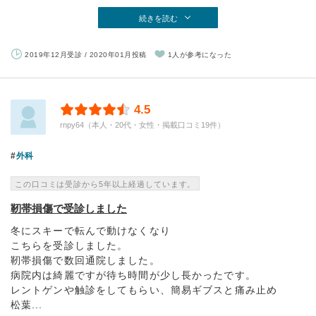
続きを読む
2019年12月受診 / 2020年01月投稿
1人が参考になった
4.5
rnpy64（本人・20代・女性・掲載口コミ19件）
外科
この口コミは受診から5年以上経過しています。
靭帯損傷で受診しました
冬にスキーで転んで動けなくなり
こちらを受診しました。
靭帯損傷で数回通院しました。
病院内は綺麗ですが待ち時間が少し長かったです。
レントゲンや触診をしてもらい、簡易ギブスと痛み止め
松葉...