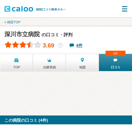
« 病院TOP
深川市立病院
の口コミ・評判
3.69
4件
？
4件
TOP
治療実績
地図
口コミ
この病院の口コミ (4件)