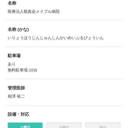
名称
医療法人順真会メイプル病院
名称 (かな)
いりょうほうじんじゅんしんかいめいぷるびょういん
駐車場
あり
無料駐車場:10台
管理医師
相澤 裕二
設備・対応
土曜日
日曜日
祝日