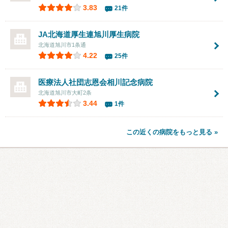
3.83
21件
JA北海道厚生連旭川厚生病院
北海道旭川市1条通
4.22
25件
医療法人社団志恩会
相川記念病院
北海道旭川市大町2条
3.44
1件
この近くの病院をもっと見る »