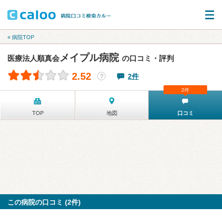
« 病院TOP
メイプル病院
医療法人順真会
の口コミ・評判
2.52
2件
？
2件
TOP
地図
口コミ
この病院の口コミ (2件)