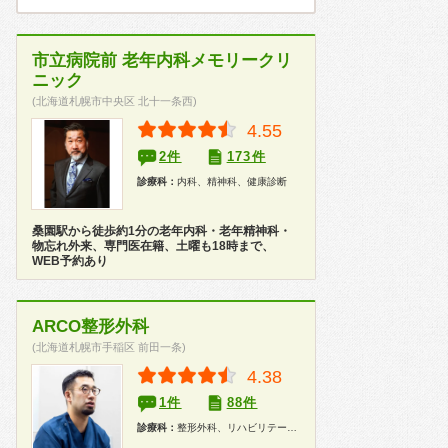
市立病院前 老年内科メモリークリ
ニック
(北海道札幌市中央区 北十一条西)
4.55
2件
173件
診療科：
内科、精神科、健康診断
桑園駅から徒歩約1分の老年内科・老年精神科・
物忘れ外来、専門医在籍、土曜も18時まで、
WEB予約あり
ARCO整形外科
(北海道札幌市手稲区 前田一条)
4.38
1件
88件
診療科：
整形外科、リハビリテーション科