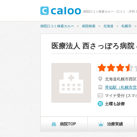
病院口コミ検索カルー - 口コミ・評判 3
病院口コミ検索カルー
病院検索
北海道
札幌市
医療法人 西さっぽろ病院
北海道札幌市西区
琴似駅（札幌市営
マイナ受付 (スマ
土曜も診療
病院TOP
治療実績