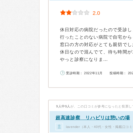
2.0
休日対応の病院だったので受診し
行ったことのない病院で自宅から
窓口の方の対応がとても親切でし
休日なので混んでて、待ち時間が
やっと診察になりま...
受診時期： 2022年11月
投稿時期： 20
9人中9人
が、この口コミが参考になったと投票し
超高速診察 リハビリは憩いの場
lavender（本人・40代・女性・掲載口コ