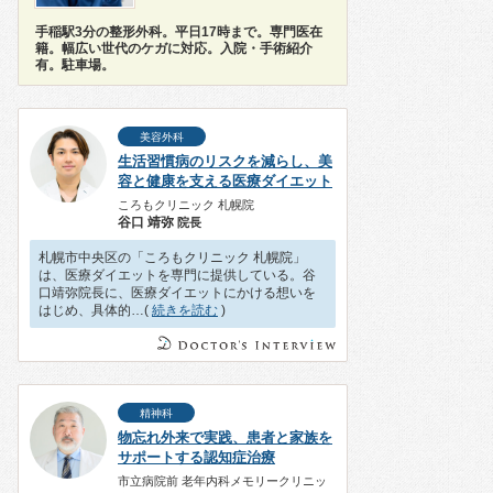
手稲駅3分の整形外科。平日17時まで。専門医在
籍。幅広い世代のケガに対応。入院・手術紹介
有。駐車場。
美容外科
生活習慣病のリスクを減らし、美
容と健康を支える医療ダイエット
ころもクリニック 札幌院
谷口 靖弥
院長
札幌市中央区の「ころもクリニック 札幌院」
は、医療ダイエットを専門に提供している。谷
口靖弥院長に、医療ダイエットにかける想いを
はじめ、具体的…(
続きを読む
)
精神科
物忘れ外来で実践、患者と家族を
サポートする認知症治療
市立病院前 老年内科メモリークリニッ