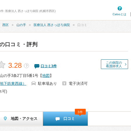
件: 医療法人 西さっぽろ病院 (札幌市西区)
Calooとは
西区
山の手
医療法人 西さっぽろ病院
口コミ
の口コミ・評判
この病院の
3.28
？
口コミ
3
件
看護師求人
山の手3条2丁目5番1号
【
地図
】
地下鉄東西線）
駐車場あり
電子決済可
ホ可)
3件
地図・アクセス
口コミ