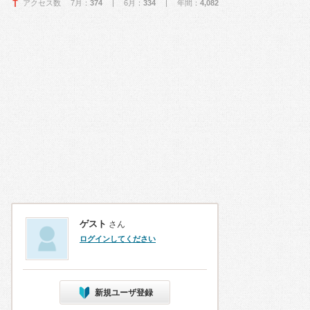
アクセス数 7月：
374
| 6月：
334
| 年間：
4,082
ゲスト
さん
ログインしてください
新規ユーザ登録