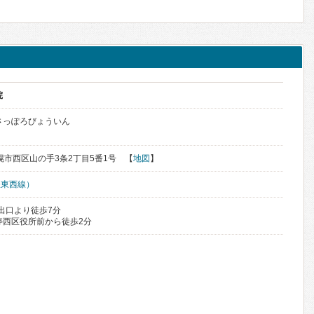
院
さっぽろびょういん
札幌市西区山の手3条2丁目5番1号 【
地図
】
鉄東西線）
出口より徒歩7分
停西区役所前から徒歩2分