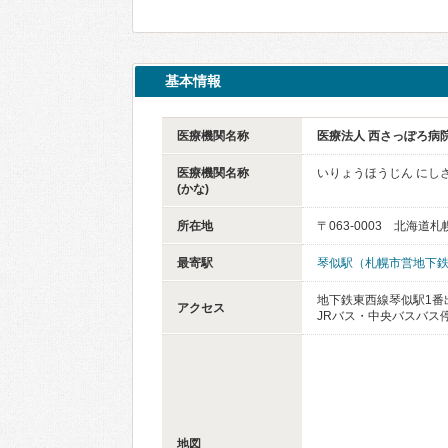
基本情報
医療機関名称
医療法人 西さっぽろ病
医療機関名称
いりょうほうじん にし
(かな)
所在地
〒063-0003 北海道
最寄駅
琴似駅（札幌市営地下
地下鉄東西線琴似駅1番
アクセス
JRバス・中央バスバス
地図