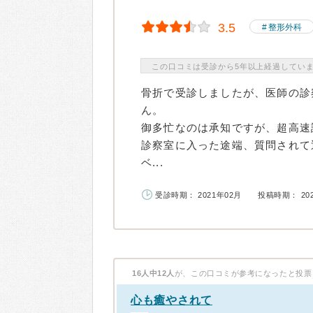
3.5
整形外科
この口コミは受診から5年以上経過してい
骨折で受診しましたが、医師の診
ん。
御多忙なのは承知ですが、超高速
診察室に入った途端、質問されて
ベ...
受診時期： 2021年02月
投稿時期： 20
16人中12人
が、この口コミが参考になったと投票
心も癒やされて