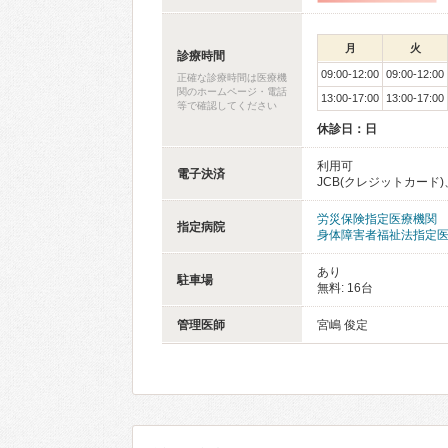
月
火
診療時間
09:00-12:00
09:00-12:00
正確な診療時間は医療機
関のホームページ・電話
13:00-17:00
13:00-17:00
等で確認してください
休診日：日
利用可
電子決済
JCB(クレジットカード)、
労災保険指定医療機関
指定病院
身体障害者福祉法指定
あり
駐車場
無料: 16台
管理医師
宮嶋 俊定