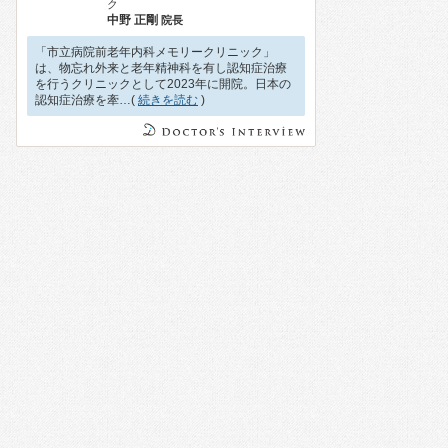
ク
中野 正剛
院長
「市立病院前老年内科メモリークリニック」
は、物忘れ外来と老年精神科を有し認知症治療
を行うクリニックとして2023年に開院。日本の
認知症治療を牽…(
続きを読む
)