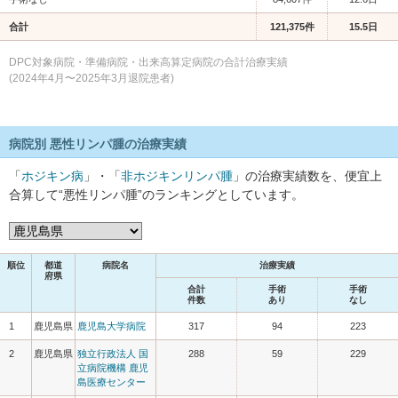
合計
121,375件
15.5日
DPC対象病院・準備病院・出来高算定病院の合計治療実績
(2024年4月〜2025年3月退院患者)
病院別 悪性リンパ腫の治療実績
「
ホジキン病
」・「
非ホジキンリンパ腫
」の治療実績数を、便宜上
合算して“悪性リンパ腫”のランキングとしています。
順位
都道
病院名
治療実績
府県
合計
手術
手術
件数
あり
なし
1
鹿児島県
鹿児島大学病院
317
94
223
2
鹿児島県
独立行政法人 国
288
59
229
立病院機構 鹿児
島医療センター