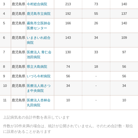
3
鹿児島県
今村総合病院
213
73
140
4
鹿児島県
鹿児島市立病院
192
55
137
5
鹿児島県
霧島市立医師会
166
26
140
医療センター
6
鹿児島県
いまきいれ総合
143
34
109
病院
7
鹿児島県
医療法人 青仁会
130
33
97
池田病院
8
鹿児島県
県立大島病院
74
18
56
9
鹿児島県
いづろ今村病院
56
-
56
10
鹿児島県
医療法人南さつ
34
-
34
ま中央病院
11
鹿児島県
医療法人杏林会
10
-
10
丸田病院
上記病気名の合計件数を表示しています
件数が10件未満の場合は、統計が公開されていません。そのため合計数・順位
に誤差があることがあります