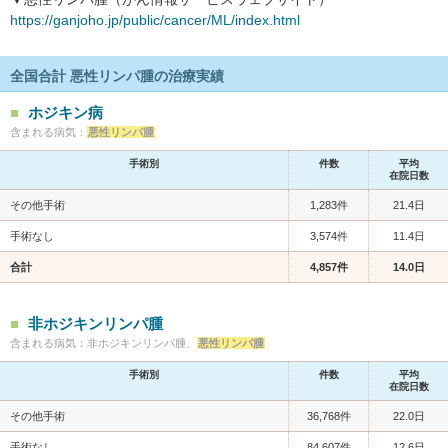
https://ganjoho.jp/public/cancer/ML/index.html
全国合計 悪性リンパ腫の治療実績
ホジキン病
含まれる病気：
悪性リンパ腫
手術別
件数
平均
在院日数
その他手術
1,283件
21.4日
手術なし
3,574件
11.4日
合計
4,857件
14.0日
非ホジキンリンパ腫
含まれる病気：非ホジキンリンパ腫、
悪性リンパ腫
手術別
件数
平均
在院日数
その他手術
36,768件
22.0日
手術なし
84,607件
12.6日