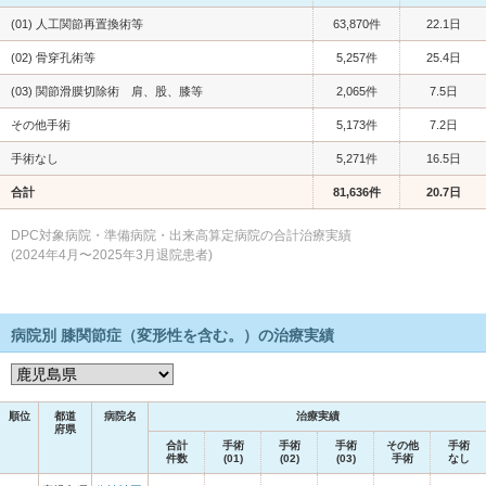
(01) 人工関節再置換術等
63,870件
22.1日
(02) 骨穿孔術等
5,257件
25.4日
(03) 関節滑膜切除術 肩、股、膝等
2,065件
7.5日
その他手術
5,173件
7.2日
手術なし
5,271件
16.5日
合計
81,636件
20.7日
DPC対象病院・準備病院・出来高算定病院の合計治療実績
(2024年4月〜2025年3月退院患者)
病院別 膝関節症（変形性を含む。）の治療実績
順位
都道
病院名
治療実績
府県
合計
手術
手術
手術
その他
手術
件数
(01)
(02)
(03)
手術
なし