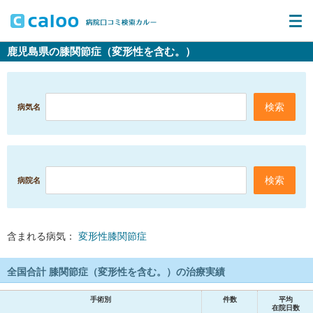
鹿児島県の膝関節症（変形性を含む。）
病気名
病院名
含まれる病気：
変形性膝関節症
全国合計 膝関節症（変形性を含む。）の治療実績
手術別
件数
平均
在院日数