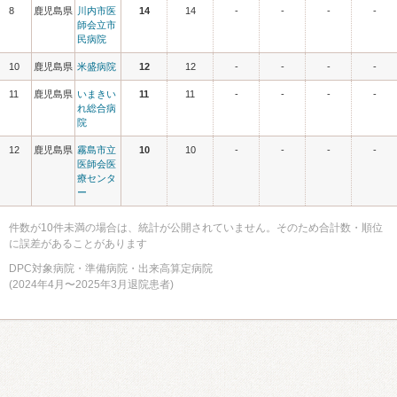
8
鹿児島県
川内市医
14
14
-
-
-
-
師会立市
民病院
10
鹿児島県
米盛病院
12
12
-
-
-
-
11
鹿児島県
いまきい
11
11
-
-
-
-
れ総合病
院
12
鹿児島県
霧島市立
10
10
-
-
-
-
医師会医
療センタ
ー
件数が10件未満の場合は、統計が公開されていません。そのため合計数・順位
に誤差があることがあります
DPC対象病院・準備病院・出来高算定病院
(2024年4月〜2025年3月退院患者)