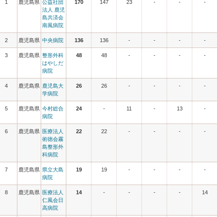
1
鹿児島県
公益社団
170
147
23
-
-
-
法人 鹿児
島共済会
南風病院
2
鹿児島県
中央病院
136
136
-
-
-
-
3
鹿児島県
整形外科
48
48
-
-
-
-
はやしだ
病院
4
鹿児島県
鹿児島大
26
26
-
-
-
-
学病院
5
鹿児島県
今村総合
24
-
11
-
13
-
病院
6
鹿児島県
医療法人
22
22
-
-
-
-
術徳会霧
島整形外
科病院
7
鹿児島県
県立大島
19
19
-
-
-
-
病院
8
鹿児島県
医療法人
14
-
-
-
-
14
仁風会日
高病院