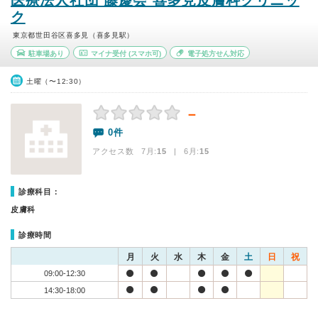
医療法人社団 藤慶会 喜多見皮膚科クリニッ
ク
東京都世田谷区喜多見（喜多見駅）
駐車場あり
マイナ受付
(スマホ可)
電子処方せん対応
土曜（〜12:30）
－
0件
アクセス数 7月:
15
| 6月:
15
診療科目：
皮膚科
診療時間
月
火
水
木
金
土
日
祝
09:00-12:30
14:30-18:00