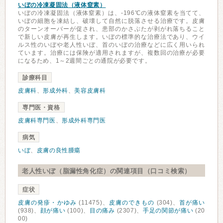
いぼの冷凍凝固法（液体窒素）
いぼの冷凍凝固法（液体窒素）は、-196℃の液体窒素を当てて、
いぼの細胞を凍結し、破壊して自然に脱落させる治療です。皮膚
のターンオーバーが促され、患部のかさぶたが剥がれ落ちること
で新しい皮膚が再生します。いぼの標準的な治療法であり、ウイ
ルス性のいぼや老人性いぼ、首のいぼの治療などに広く用いられ
ています。治療には保険が適用されますが、複数回の治療が必要
になるため、1～2週間ごとの通院が必要です。
診療科目
皮膚科
、
形成外科
、
美容皮膚科
専門医・資格
皮膚科専門医
、
形成外科専門医
病気
いぼ
、
皮膚の良性腫瘍
老人性いぼ（脂漏性角化症）の関連項目（口コミ検索）
症状
皮膚の発疹・かゆみ
(11475)、
皮膚のできもの
(304)、
首が痛い
(938)、
顔が痛い
(100)、
目の痛み
(2307)、
手足の関節が痛い
(20
00)