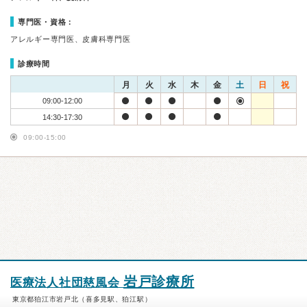
専門医・資格：
アレルギー専門医、皮膚科専門医
診療時間
月
火
水
木
金
土
日
祝
09:00-12:00
14:30-17:30
09:00-15:00
岩戸診療所
医療法人社団慈風会
東京都狛江市岩戸北（喜多見駅、狛江駅）