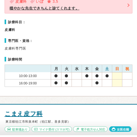
皮膚科
いぼ
3.5
穏やかな先生できちんと診てくれます。
診療科目：
皮膚科
専門医・資格：
皮膚科専門医
診療時間
月
火
水
木
金
土
日
祝
10:00-13:00
16:00-19:00
こまえ皮フ科
東京都狛江市和泉本町（狛江駅、喜多見駅）
駐車場あり
マイナ受付
(スマホ可)
電子処方せん対応
女医在籍