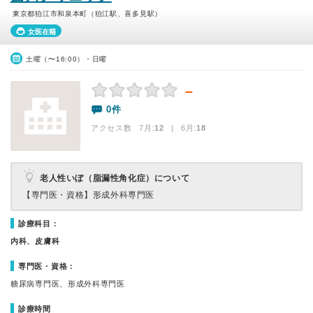
東京都狛江市和泉本町（狛江駅、喜多見駅）
女医在籍
土曜（〜16:00）・日曜
－
0件
アクセス数 7月:
12
| 6月:
18
老人性いぼ（脂漏性角化症）について
【専門医・資格】
形成外科専門医
診療科目：
内科、皮膚科
専門医・資格：
糖尿病専門医、形成外科専門医
診療時間