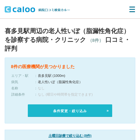
喜多見駅周辺の老人性いぼ（脂漏性角化症）
を診察する病院・クリニック
口コミ・
（8件）
評判
8件の医療機関が見つかりました
エリア・駅
喜多見駅 (1000m)
病気
老人性いぼ（脂漏性角化症）
名称
なし
詳細条件
なし (曜日や時間帯を指定できます)
条件変更・絞り込み
土曜日診療で絞り込む (8件)