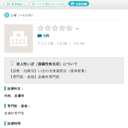
駐車場あり
マイナ受付
(スマホ可)
女医在籍
土曜（〜12:00）
－
0件
アクセス数 7月:
15
| 6月:
14
老人性いぼ（脂漏性角化症）について
【診療・治療法】
いぼの冷凍凝固法（液体窒素）
【専門医・資格】
皮膚科専門医
診療科目：
内科、皮膚科
専門医・資格：
皮膚科専門医
診療時間