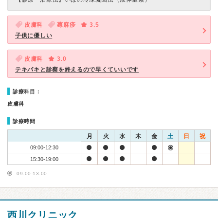
皮膚科
蕁麻疹
3.5
子供に優しい
皮膚科
3.0
テキパキと診察を終えるので早くていいです
診療科目：
皮膚科
診療時間
月
火
水
木
金
土
日
祝
09:00-12:30
15:30-19:00
09:00-13:00
西川クリニック