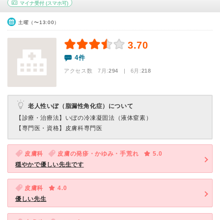
マイナ受付
(スマホ可)
土曜（〜13:00）
3.70
4件
アクセス数 7月:
294
| 6月:
218
老人性いぼ（脂漏性角化症）について
【診療・治療法】
いぼの冷凍凝固法（液体窒素）
【専門医・資格】
皮膚科専門医
皮膚科
皮膚の発疹・かゆみ・手荒れ
5.0
穏やかで優しい先生です
皮膚科
4.0
優しい先生