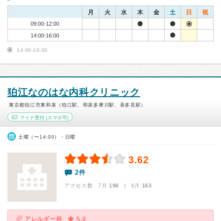
月
火
水
木
金
土
日
祝
09:00-12:00
14:00-16:00
14:00-16:00
狛江なのはな内科クリニック
東京都狛江市東和泉（狛江駅、和泉多摩川駅、喜多見駅）
マイナ受付
(スマホ可)
土曜（〜14:00）・日曜
3.62
2件
アクセス数 7月:
196
| 6月:
163
アレルギー科
5.0