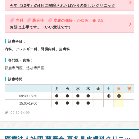
今年（22年）の4月に開院されたばかりの新しいクリニック
内科
蕁麻疹
皮膚の発疹・かゆみ
3.5
お話は上手です。（いい意味です）
診療科目：
内科、アレルギー科、腎臓内科、皮膚科
専門医・資格：
腎臓専門医、透析専門医
診療時間
月
火
水
木
金
土
日
祝
09:30-13:30
15:00-19:00
09:30-14:00