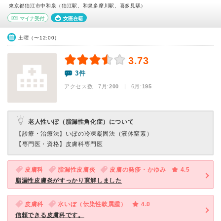
東京都狛江市中和泉（狛江駅、和泉多摩川駅、喜多見駅）
マイナ受付
女医在籍
土曜（〜12:00）
3.73
3件
アクセス数 7月:
200
| 6月:
195
老人性いぼ（脂漏性角化症）について
【診療・治療法】
いぼの冷凍凝固法（液体窒素）
【専門医・資格】
皮膚科専門医
皮膚科
脂漏性皮膚炎
皮膚の発疹・かゆみ
4.5
脂漏性皮膚炎がすっかり寛解しました
皮膚科
水いぼ（伝染性軟属腫）
4.0
信頼できる皮膚科です。