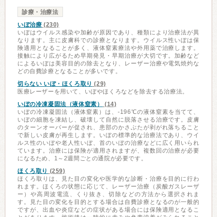
診療・治療法
いぼ治療
(230)
いぼはウイルス感染や加齢が原因であり、種類により治療法が異
なります。主に皮膚科での診療となります。ウイルス性いぼは保
険適用となることが多く、液体窒素療法や外用薬で治療します。
接触により広がるため早期発見・早期治療が大切です。加齢など
によるいぼは美容目的の除去となり、レーザー治療や電気焼灼な
どの自費診療となることが多いです。
切らない いぼ・ほくろ取り
(29)
医療レーザーを用いて、いぼやほくろなどを除去する治療法。
いぼの冷凍凝固法（液体窒素）
(14)
いぼの冷凍凝固法（液体窒素）は、-196℃の液体窒素を当てて、
いぼの細胞を凍結し、破壊して自然に脱落させる治療です。皮膚
のターンオーバーが促され、患部のかさぶたが剥がれ落ちること
で新しい皮膚が再生します。いぼの標準的な治療法であり、ウイ
ルス性のいぼや老人性いぼ、首のいぼの治療などに広く用いられ
ています。治療には保険が適用されますが、複数回の治療が必要
になるため、1～2週間ごとの通院が必要です。
ほくろ取り
(259)
ほくろ取りは、見た目の変化や医学的な診断・治療を目的に行わ
れます。ほくろの状態に応じて、レーザー治療（炭酸ガスレーザ
ー）や高周波電流、くり抜き、切除などの方法から選択されま
す。見た目の変化を目的とする場合は自費診療となるのが一般的
ですが、出血や炎症などの症状がある場合には保険適用となるこ