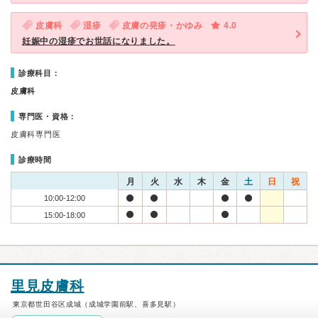
皮膚科
湿疹
皮膚の発疹・かゆみ
4.0
妊娠中の湿疹でお世話になりました。
診療科目：
皮膚科
専門医・資格：
皮膚科専門医
診療時間
月
火
水
木
金
土
日
祝
10:00-12:00
15:00-18:00
里見皮膚科
東京都世田谷区成城（成城学園前駅、喜多見駅）