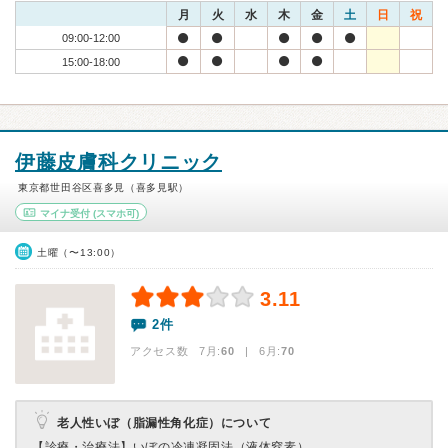
月
火
水
木
金
土
日
祝
09:00-12:00
15:00-18:00
伊藤皮膚科クリニック
東京都世田谷区喜多見（喜多見駅）
マイナ受付
(スマホ可)
土曜（〜13:00）
3.11
2件
アクセス数 7月:
60
| 6月:
70
老人性いぼ（脂漏性角化症）について
【診療・治療法】
いぼの冷凍凝固法（液体窒素）