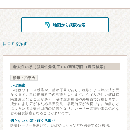
地図から病院検索
口コミを探す
老人性いぼ（脂漏性角化症）の関連項目（病院検索）
診療・治療法
いぼ治療
いぼはウイルス感染や加齢が原因であり、種類により治療法が異
なります。主に皮膚科での診療となります。ウイルス性いぼは保
険適用となることが多く、液体窒素療法や外用薬で治療します。
接触により広がるため早期発見・早期治療が大切です。加齢など
によるいぼは美容目的の除去となり、レーザー治療や電気焼灼な
どの自費診療となることが多いです。
切らない いぼ・ほくろ取り
医療レーザーを用いて、いぼやほくろなどを除去する治療法。