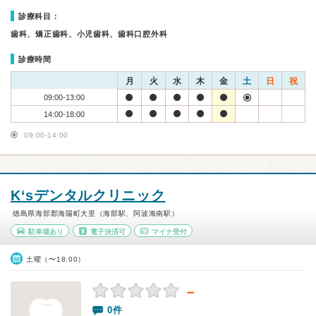
診療科目：
歯科、矯正歯科、小児歯科、歯科口腔外科
診療時間
月
火
水
木
金
土
日
祝
09:00-13:00
14:00-18:00
09:00-14:00
K‘sデンタルクリニック
徳島県海部郡海陽町大里（海部駅、阿波海南駅）
駐車場あり
電子決済可
マイナ受付
土曜（〜18:00）
－
0件