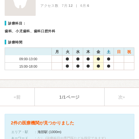
アクセス数 7月:
12
| 6月:
6
診療科目：
歯科、小児歯科、歯科口腔外科
診療時間
月
火
水
木
金
土
日
祝
09:00-13:00
15:00-18:00
«前
1/1ページ
次»
2件の医療機関が見つかりました
エリア・駅
海部駅 (1000m)
キーワード
なし (診療科目や専門医などを指定できます)