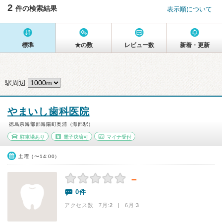
2
件の検索結果
表示順について
標準
★の数
レビュー数
新着・更新
駅周辺
やまいし歯科医院
徳島県海部郡海陽町奥浦（海部駅）
駐車場あり
電子決済可
マイナ受付
土曜（〜14:00）
－
0件
アクセス数 7月:
2
| 6月:
3