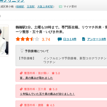
科クリニック
東成区東小橋（
鶴橋駅
、
玉造駅
、
大阪上本町駅
）
マイナ受付
0）
鶴橋駅2分。土曜も18時まで。専門医在籍。リウマチ外来・
ーツ整形・五十肩・いびき外来。
3.74
口コミ4件
アンケート8件
予防接種について
【予防接種】
インフルエンザ予防接種、新型コロナワクチン
ワクチン
整形外科・首が痛い
5.0
首、肩の痛みが取れました
整形外科・五十肩
5.0
１年悩んでいた五十肩の痛みが治りました！
整形外科・腰痛
4.5