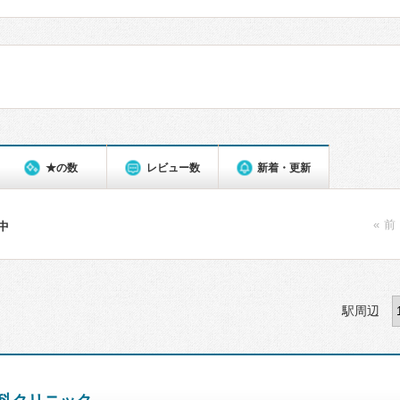
★の数
レビュー数
新着・更新
« 前
件中
駅周辺