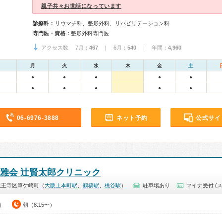
親子共々お世話になっています
診療科：
リウマチ科、整形外科、リハビリテーション科
専門医・資格：
整形外科専門医
アクセス数 7月：
467
| 6月：
540
| 年間：
4,960
月
火
水
木
金
土
●
●
●
●
●
●
●
●
●
●
06-6976-3888
ネット予約
公式サイ
太雅会 辻賢太郎クリニック
天王寺区筆ケ崎町（
大阪上本町駅
、
鶴橋駅
、
桃谷駅
）
駐車場あり
マイナ受付 (
5）
朝（8:15〜）