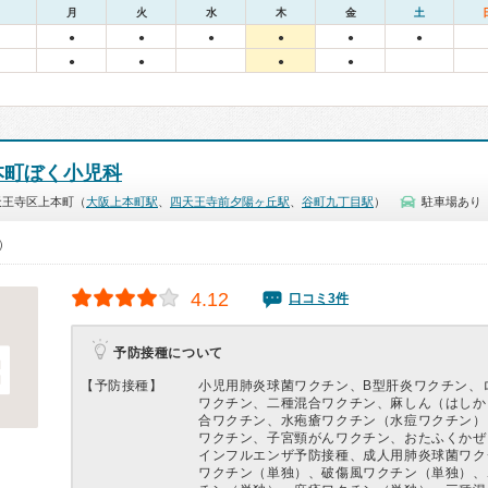
月
火
水
木
金
土
●
●
●
●
●
●
●
●
●
●
本町ぼく小児科
天王寺区上本町（
大阪上本町駅
、
四天王寺前夕陽ヶ丘駅
、
谷町九丁目駅
）
駐車場あり
0）
4.12
口コミ3件
予防接種について
【予防接種】
小児用肺炎球菌ワクチン、B型肝炎ワクチン、
ワクチン、二種混合ワクチン、麻しん（はしか
合ワクチン、水疱瘡ワクチン（水痘ワクチン）
ワクチン、子宮頸がんワクチン、おたふくかぜ
インフルエンザ予防接種、成人用肺炎球菌ワク
ワクチン（単独）、破傷風ワクチン（単独）、