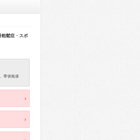
骨粗鬆症・スポ
、帯状疱疹