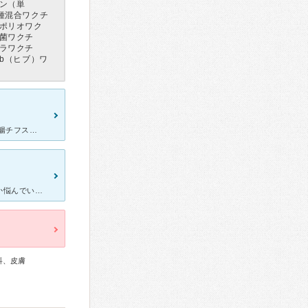
ン（単
種混合ワクチ
ポリオワク
菌ワクチ
ラワクチ
b（ヒブ）ワ
海外赴任などもない狂犬病やA型肝炎、B型肝炎、日本脳炎、破傷風、腸チフス、麻疹、風疹のワクチン接種が必要でしたが、全種類渡るところがなかったのですが、ここでは、在庫があるので大丈夫ですよと言われました
子供の予防接種で、特にポリオは生ワクチンにするか、不活化にするか悩んでいて、ネットで検索していたら、こちらの病院の名前が出てきました。 不活化のポリオは当時は接種できる機関が少なく、こちらの病院
科、皮膚