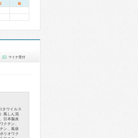
日
祝
マイナ受付
ロタウイルス
）風しん混
、日本脳炎
ワクチン、
チン、風疹
ポリオワク