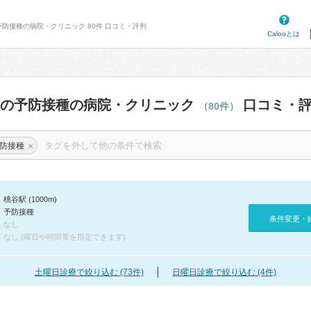
予防接種の病院・クリニック 80件 口コミ・評判
Calooとは
辺の予防接種の病院・クリニック
口コミ・
（80件）
×
防接種
桃谷駅 (1000m)
予防接種
条件変更・
なし
なし (曜日や時間帯を指定できます)
土曜日診療で絞り込む (73件)
日曜日診療で絞り込む (4件)