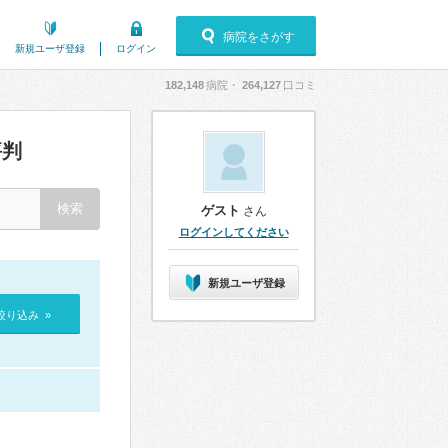
病院をさがす
新規ユーザ登録
ログイン
182,148
病院・
264,127
口コミ
評判
ゲスト
さん
ログインしてください
新規ユーザ登録
絞り込み »