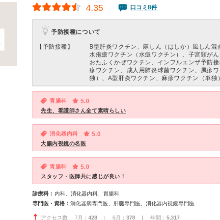
4.35
口コミ8件
予防接種について
【予防接種】
B型肝炎ワクチン、麻しん（はしか）風しん混
水疱瘡ワクチン（水痘ワクチン）、子宮頸がん
おたふくかぜワクチン、インフルエンザ予防接
疹ワクチン、成人用肺炎球菌ワクチン、風疹ワ
独）、A型肝炎ワクチン、麻疹ワクチン（単独
胃腸科
5.0
先生、看護師さん全て素晴らしい
消化器内科
5.0
大腸内視鏡の名医
胃腸科
5.0
スタッフ・医師共に感じが良い！
診療科：
内科、消化器内科、胃腸科
専門医・資格：
消化器病専門医、肝臓専門医、消化器内視鏡専門医
アクセス数 7月：
428
| 6月：
378
| 年間：
5,317