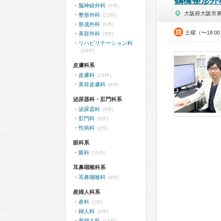
鶴橋整形外
脳神経外科
(4件)
大阪府大阪市
整形外科
(22件)
形成外科
(6件)
土曜（〜18:0
美容外科
(3件)
リハビリテーション科
(28件)
皮膚科系
皮膚科
(24件)
美容皮膚科
(6件)
泌尿器科・肛門科系
泌尿器科
(9件)
肛門科
(5件)
性病科
(2件)
眼科系
眼科
(10件)
耳鼻咽喉科系
耳鼻咽喉科
(9件)
産婦人科系
産科
(2件)
婦人科
(5件)
産婦人科
(11件)