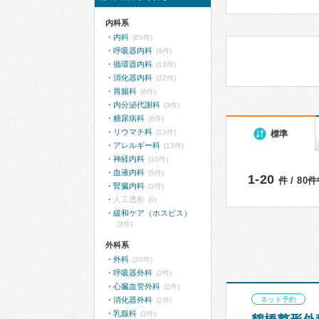
内科系
内科
(65件)
呼吸器内科
(9件)
循環器内科
(13件)
消化器内科
(22件)
胃腸科
(6件)
内分泌代謝科
(3件)
糖尿病科
(8件)
リウマチ科
(13件)
標準
アレルギー科
(13件)
神経内科
(10件)
血液内科
(5件)
1-20
件 / 80
腎臓内科
(3件)
人工透析
(0)
緩和ケア（ホスピス）
(3件)
外科系
外科
(20件)
呼吸器外科
(2件)
心臓血管外科
(2件)
消化器外科
ネット予約
(2件)
乳腺科
(3件)