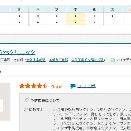
月
火
水
木
金
土
●
●
●
●
●
●
●
●
●
●
●
なべクリニック
天王寺区上之宮町（
大阪上本町駅
、
谷町九丁目駅
、
四天王寺前夕陽ヶ丘駅
）
マイナ受付
0）
4.39
口コミ13件
予防接種について
【予防接種】
小児用肺炎球菌ワクチン、B型肝炎ワクチン、
チン、BCGワクチン、麻しん（はしか）風し
ン、水疱瘡ワクチン（水痘ワクチン）、日本脳
ン、子宮頸がんワクチン、おたふくかぜワクチ
ルエンザ予防接種、帯状疱疹ワクチン、成人用