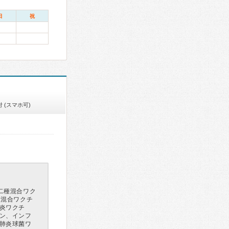
日
祝
 (スマホ可)
二種混合ワク
ん混合ワクチ
炎ワクチ
ン、インフ
肺炎球菌ワ