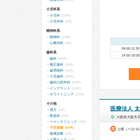
小児科系
小児科
(19件)
小児外科
(2件)
精神科系
精神科
(15件)
心療内科
(9件)
09:00-11:30
歯科系
14:00-18:00
歯科
(58件)
矯正歯科
(28件)
歯周病科
(13件)
小児歯科
(38件)
歯科口腔外科
(26件)
インプラント
(13件)
ホワイトニング
(11件)
その他
医療法人 
漢方
(3件)
救急科
(2件)
大阪府大阪市
ペインクリニック
(1件)
予防接種
(80件)
土曜（〜12:1
健康診断
(5件)
人間ドック
(1件)