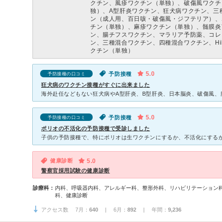
クチン、風疹ワクチン（単独）、破傷風ワクチ
独）、A型肝炎ワクチン、狂犬病ワクチン、三
ン（成人用、百日咳・破傷風・ジフテリア）、
チン（単独）、麻疹ワクチン（単独）、髄膜炎
ン、腸チフスワクチン、マラリア予防薬、コレ
ン、三種混合ワクチン、四種混合ワクチン、Hi
クチン（単独）
5.0
予防接種
予防接種の口コミ
狂犬病のワクチン接種がすぐに出来ました
5.0
予防接種
予防接種の口コミ
ポリオの不活化の予防接種で受診しました
健康診断
5.0
警察官採用試験の健康診断
診療科：
内科、呼吸器内科、アレルギー科、整形外科、リハビリテーション
科、健康診断
アクセス数 7月：
640
| 6月：
892
| 年間：
9,236