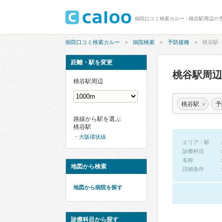
病院口コミ検索カルー - 桃谷駅周辺の
病院口コミ検索カルー
病院検索
予防接種
桃谷駅
距離・駅を変更
桃谷駅周
桃谷駅周辺
×
桃谷駅
予
路線から駅を選ぶ
桃谷駅
大阪環状線
エリア・駅
診療科目
名称
地図から検索
詳細条件
地図から病院を探す
診療科目から探す