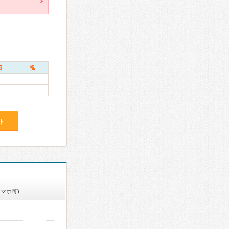
日
祝
ト
スマホ可)