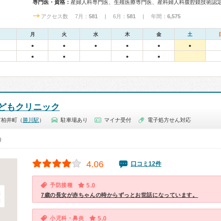
専門医・資格：
アクセス数 7月：
581
| 6月：
581
| 年間：
6,575
月
火
水
木
金
土
●
●
●
●
●
●
●
●
●
●
どもクリニック
市柏井町（
勝川駅
）
駐車場あり
マイナ受付
電子処方せん対応
0）
4.06
口コミ12件
予防接種
5.0
7歳の長女が赤ちゃんの時からずっとお世話になっています。
小児科・鼻炎
5.0