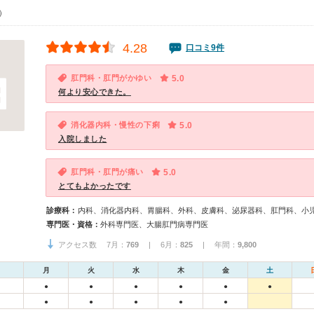
0）
4.28
口コミ9件
肛門科・肛門がかゆい
5.0
何より安心できた。
消化器内科・慢性の下痢
5.0
入院しました
肛門科・肛門が痛い
5.0
とてもよかったです
診療科：
内科、消化器内科、胃腸科、外科、皮膚科、泌尿器科、肛門科、小
専門医・資格：
外科専門医、大腸肛門病専門医
アクセス数 7月：
769
| 6月：
825
| 年間：
9,800
月
火
水
木
金
土
●
●
●
●
●
●
●
●
●
●
●