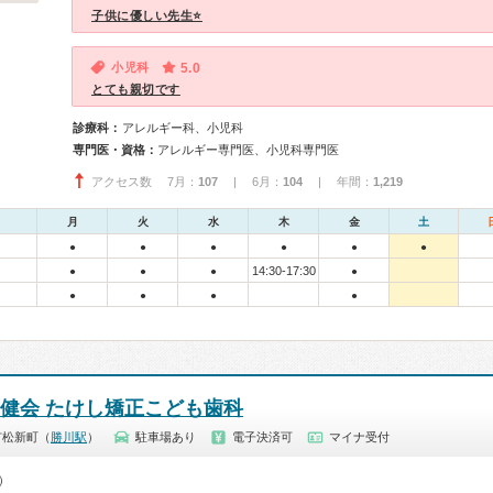
子供に優しい先生⭐
小児科
5.0
とても親切です
診療科：
アレルギー科、小児科
専門医・資格：
アレルギー専門医、小児科専門医
アクセス数 7月：
107
| 6月：
104
| 年間：
1,219
月
火
水
木
金
土
●
●
●
●
●
●
14:30-17:30
●
●
●
●
●
●
●
●
良健会 たけし矯正こども歯科
市松新町（
勝川駅
）
駐車場あり
電子決済可
マイナ受付
0）