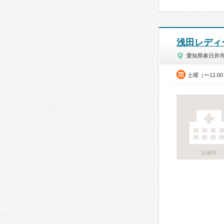
浅田レディ
愛知県春日井
土曜（〜11:0
診療所