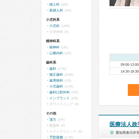
婦人科
(3件)
産婦人科
(2件)
小児科系
小児科
(16件)
小児外科
(0)
精神科系
精神科
(1件)
心療内科
(2件)
歯科系
09:00-13:00
歯科
(17件)
14:30-18:30
矯正歯科
(10件)
歯周病科
(1件)
小児歯科
(11件)
歯科口腔外科
(7件)
インプラント
(2件)
ホワイトニング
(0)
その他
漢方
(2件)
医療法人政
救急科
(0)
ペインクリニック
(0)
愛知県春日井
予防接種
(17件)