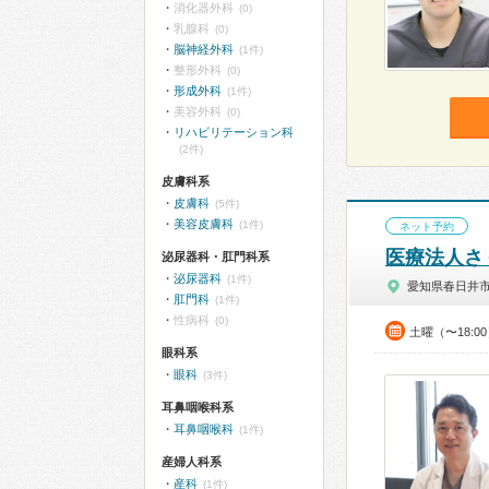
消化器外科
(0)
乳腺科
(0)
脳神経外科
(1件)
整形外科
(0)
形成外科
(1件)
美容外科
(0)
リハビリテーション科
(2件)
皮膚科系
皮膚科
(5件)
美容皮膚科
(1件)
ネット予約
医療法人さ
泌尿器科・肛門科系
泌尿器科
(1件)
愛知県春日井
肛門科
(1件)
性病科
(0)
土曜（〜18:0
眼科系
眼科
(3件)
耳鼻咽喉科系
耳鼻咽喉科
(1件)
産婦人科系
産科
(1件)