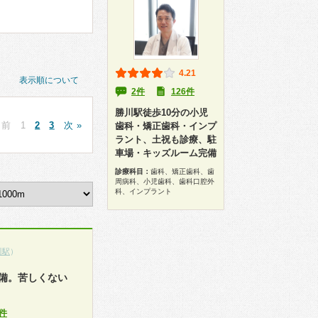
4.21
表示順について
2件
126件
勝川駅徒歩10分の小児
 前
1
2
3
次 »
歯科・矯正歯科・インプ
ラント、土祝も診療、駐
車場・キッズルーム完備
診療科目：
歯科、矯正歯科、歯
周病科、小児歯科、歯科口腔外
科、インプラント
川駅
）
備。苦しくない
件