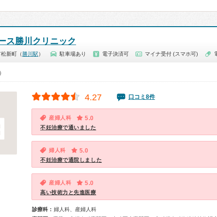
ース勝川クリニック
市松新町（
勝川駅
）
駐車場あり
電子決済可
マイナ受付 (スマホ可)
0）
4.27
口コミ8件
産婦人科
5.0
不妊治療で通いました
婦人科
5.0
不妊治療で通院しました
産婦人科
5.0
高い技術力と先進医療
診療科：
婦人科、産婦人科