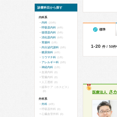
診療科目から探す
内科系
内科
(20件)
呼吸器内科
(4件)
標準
循環器内科
(5件)
消化器内科
(6件)
胃腸科
(1件)
1-20
件 / 50
内分泌代謝科
(3件)
糖尿病科
(4件)
リウマチ科
(1件)
アレルギー科
(3件)
神経内科
(1件)
血液内科
(0)
腎臓内科
(0)
人工透析
(0)
緩和ケア（ホスピス）
さ
(0)
医療法人
外科系
外科
(4件)
呼吸器外科
(0)
心臓血管外科
(0)