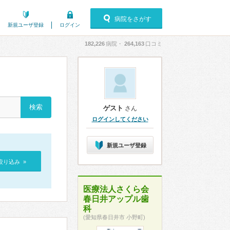
病院をさがす
新規ユーザ登録
ログイン
182,226
病院・
264,163
口コミ
ゲスト
さん
ログインしてください
新規ユーザ登録
絞り込み »
医療法人さくら会
春日井アップル歯
科
(愛知県春日井市 小野町)