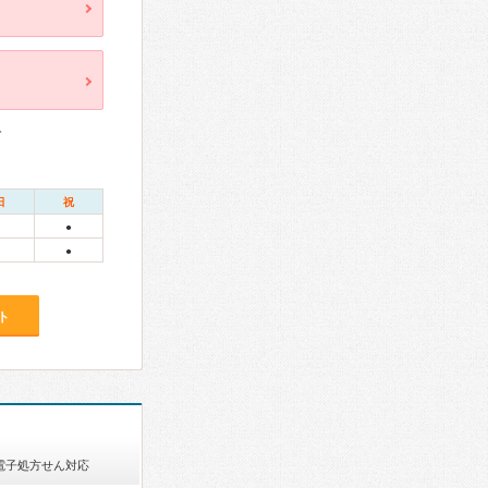
ト
日
祝
●
●
ト
電子処方せん対応