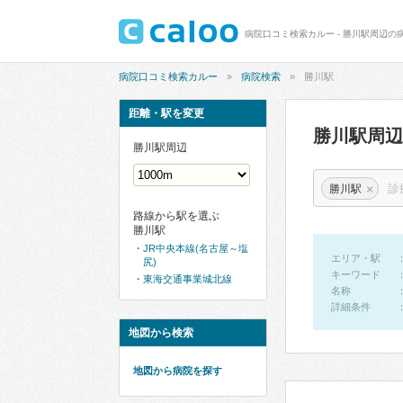
病院口コミ検索カルー - 勝川駅周辺の
病院口コミ検索カルー
病院検索
勝川駅
距離・駅を変更
勝川駅周
勝川駅周辺
×
勝川駅
路線から駅を選ぶ
勝川駅
JR中央本線(名古屋～塩
エリア・駅
尻)
キーワード
東海交通事業城北線
名称
詳細条件
地図から検索
地図から病院を探す