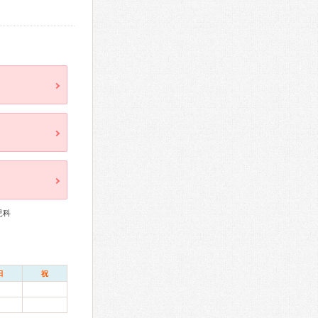
児科
日
祝