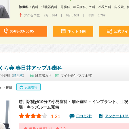
診療科：
内科、消化器内科、胃腸科、糖尿病科、外科、小児外科、内視鏡、
アクセス数 7月：
594
| 6月：
581
| 年間：
6,707
0568-33-5005
ネット予約
公式サイ
くら会 春日井アップル歯科
市小野町（
勝川駅
）
駐車場あり
マイナ受付 (スマホ可)
女医在籍
0）・祝日
勝川駅徒歩10分の小児歯科・矯正歯科・インプラント、土祝
場・キッズルーム完備
4.21
口コミ2件
アンケート126
歯科・歯ぎしり
4.0