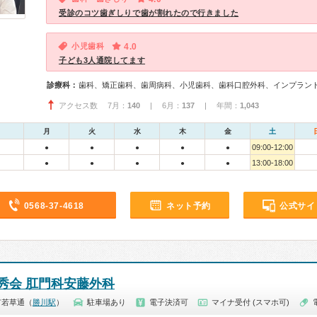
受診のコツ歯ぎしりで歯が割れたので行きました
小児歯科
4.0
子ども3人通院してます
診療科：
歯科、矯正歯科、歯周病科、小児歯科、歯科口腔外科、インプラン
アクセス数 7月：
140
| 6月：
137
| 年間：
1,043
月
火
水
木
金
土
09:00-12:00
●
●
●
●
●
13:00-18:00
●
●
●
●
●
0568-37-4618
ネット予約
公式サイ
秀会 肛門科安藤外科
市若草通（
勝川駅
）
駐車場あり
電子決済可
マイナ受付 (スマホ可)