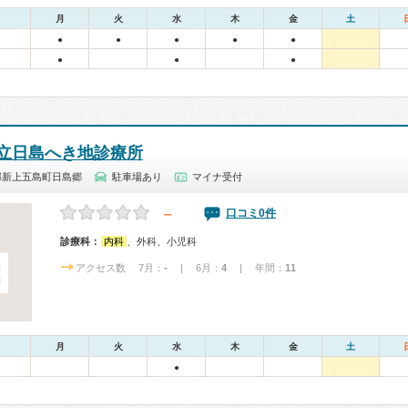
月
火
水
木
金
土
●
●
●
●
●
●
●
●
立日島へき地診療所
郡新上五島町日島郷
駐車場あり
マイナ受付
－
口コミ0件
診療科：
内科
、外科、小児科
アクセス数 7月：
-
| 6月：
4
| 年間：
11
月
火
水
木
金
土
●