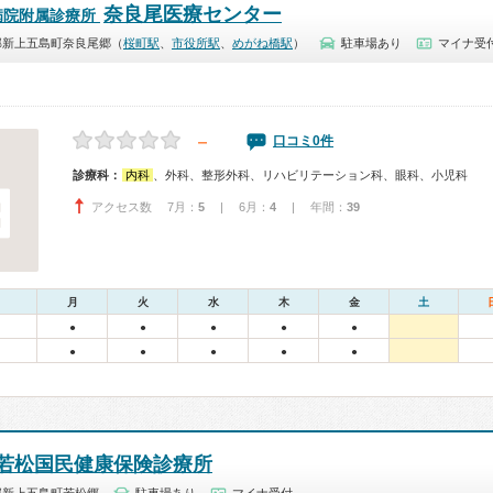
奈良尾医療センター
病院附属診療所
郡新上五島町奈良尾郷（
桜町駅
、
市役所駅
、
めがね橋駅
）
駐車場あり
マイナ受
－
口コミ0件
診療科：
内科
、外科、整形外科、リハビリテーション科、眼科、小児科
アクセス数 7月：
5
| 6月：
4
| 年間：
39
月
火
水
木
金
土
●
●
●
●
●
●
●
●
●
●
若松国民健康保険診療所