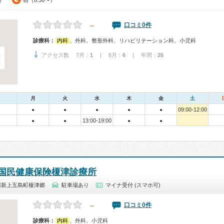
0）
朝（8:30〜）
－
口コミ0件
診療科：
内科
、外科、整形外科、リハビリテーション科、小児科
アクセス数 7月：
1
| 6月：
6
| 年間：
26
月
火
水
木
金
土
09:00-12:00
●
●
●
●
●
13:00-19:00
●
●
●
●
国民健康保険榎津診療所
郡新上五島町榎津郷
駐車場あり
マイナ受付 (スマホ可)
－
口コミ0件
診療科：
内科
、外科、小児科