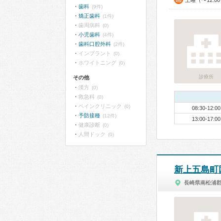
土曜（〜12:0
歯科
(9件)
矯正歯科
(1件)
歯周病科
(0)
小児歯科
(4件)
歯科口腔外科
(2件)
インプラント
(0)
ホワイトニング
(0)
診療所
その他
漢方
(0)
救急科
(0)
ペインクリニック
(0)
08:30-12:00
予防接種
(12件)
13:00-17:00
健康診断
(0)
人間ドック
(0)
新上五島町
長崎県南松浦