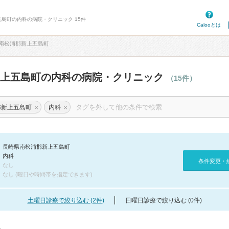
五島町の内科の病院・クリニック 15件
Calooとは
南松浦郡新上五島町
新上五島町の内科の病院・クリニック
（15件）
×
×
郡新上五島町
内科
長崎県南松浦郡新上五島町
内科
条件変更・
なし
なし (曜日や時間帯を指定できます)
土曜日診療で絞り込む (2件)
日曜日診療で絞り込む (0件)