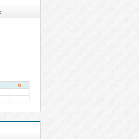
付
日
祝