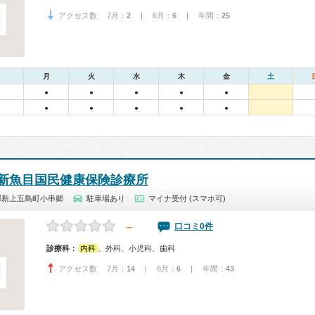
アクセス数 7月：
2
| 6月：
6
| 年間：
25
月
火
水
木
金
土
●
●
●
●
●
●
●
●
●
●
新魚目国民健康保険診療所
郡新上五島町小串郷
駐車場あり
マイナ受付 (スマホ可)
－
口コミ0件
診療科：
内科
、外科、小児科、歯科
アクセス数 7月：
14
| 6月：
6
| 年間：
43