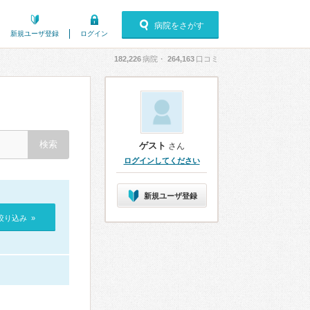
病院をさがす
新規ユーザ登録
ログイン
182,226
病院・
264,163
口コミ
ゲスト
さん
ログインしてください
新規ユーザ登録
絞り込み »