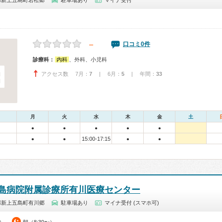
郡新上五島町若松郷
駐車場あり
マイナ受付
－
口コミ0件
診療科：
内科
、外科、小児科
アクセス数 7月：
7
| 6月：
5
| 年間：
33
月
火
水
木
金
土
●
●
●
●
●
15:00-17:15
●
●
●
●
島病院附属診療所有川医療センター
郡新上五島町有川郷
駐車場あり
マイナ受付 (スマホ可)