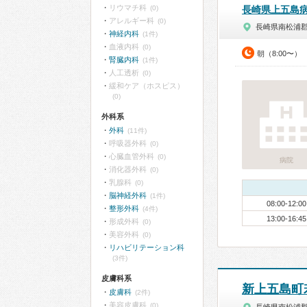
リウマチ科
(0)
長崎県上五島
アレルギー科
(0)
長崎県南松浦
神経内科
(1件)
血液内科
(0)
朝（8:00〜）
腎臓内科
(1件)
人工透析
(0)
緩和ケア（ホスピス）
(0)
外科系
外科
(11件)
呼吸器外科
(0)
心臓血管外科
(0)
病院
消化器外科
(0)
乳腺科
(0)
脳神経外科
(1件)
08:00-12:00
整形外科
(4件)
13:00-16:45
形成外科
(0)
美容外科
(0)
リハビリテーション科
(3件)
皮膚科系
新上五島町
皮膚科
(2件)
美容皮膚科
(0)