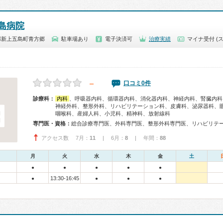
島病院
郡新上五島町青方郷
駐車場あり
電子決済可
治療実績
マイナ受付 (
－
口コミ0件
診療科：
内科
、呼吸器内科、循環器内科、消化器内科、神経内科、腎臓内科
神経外科、整形外科、リハビリテーション科、皮膚科、泌尿器科、
咽喉科、産婦人科、小児科、精神科、放射線科
専門医・資格：
アクセス数 7月：
11
| 6月：
8
| 年間：
88
月
火
水
木
金
土
●
●
●
●
●
13:30-16:45
●
●
●
●