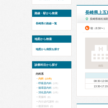
長崎県上五
路線・駅から検索
長崎県南松浦
長崎県の路線一覧
朝（8:30〜）
地図から検索
地図から病院を探す
診療科目から探す
病院
内科系
内科
(15件)
08:30-12:00
呼吸器内科
(1件)
13:30-17:15
循環器内科
(1件)
消化器内科
(1件)
胃腸科
(0)
内分泌代謝科
(0)
糖尿病科
(0)