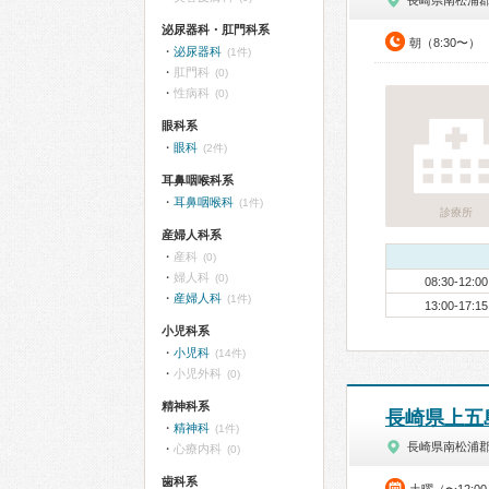
長崎県南松浦
泌尿器科・肛門科系
朝（8:30〜）
泌尿器科
(1件)
肛門科
(0)
性病科
(0)
眼科系
眼科
(2件)
耳鼻咽喉科系
耳鼻咽喉科
(1件)
診療所
産婦人科系
産科
(0)
婦人科
(0)
08:30-12:00
産婦人科
(1件)
13:00-17:15
小児科系
小児科
(14件)
小児外科
(0)
精神科系
長崎県上五
精神科
(1件)
長崎県南松浦
心療内科
(0)
歯科系