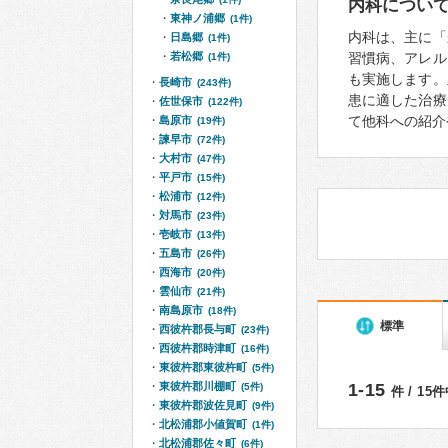
内科につい
東神ノ浦郷
(1件)
内科は、主に「
日島郷
(1件)
若松郷
習慣病、アレル
(1件)
も実施します。
長崎市
(243件)
患に適した治療
佐世保市
(122件)
て他科への紹介
島原市
(19件)
諫早市
(72件)
大村市
(47件)
平戸市
(15件)
松浦市
(12件)
対馬市
(23件)
壱岐市
(13件)
五島市
(26件)
西海市
(20件)
雲仙市
(21件)
南島原市
(18件)
標準
西彼杵郡長与町
(23件)
西彼杵郡時津町
(16件)
東彼杵郡東彼杵町
(5件)
東彼杵郡川棚町
1-15
(5件)
件 / 15
東彼杵郡波佐見町
(9件)
北松浦郡小値賀町
(1件)
北松浦郡佐々町
(6件)