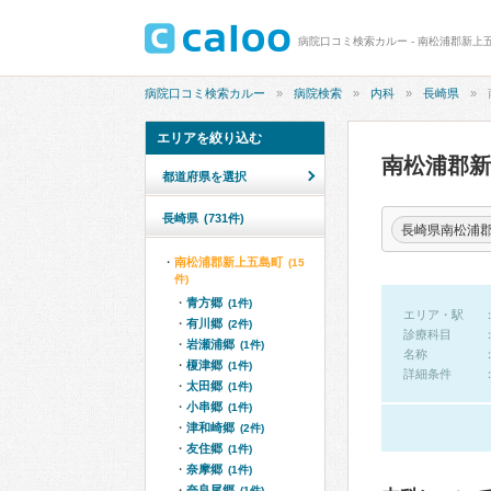
病院口コミ検索カルー - 南松浦郡新上
病院口コミ検索カルー
病院検索
内科
長崎県
エリアを絞り込む
南松浦郡
都道府県を選択
長崎県
(731件)
長崎県南松浦
南松浦郡新上五島町
(15
件)
青方郷
(1件)
エリア・駅
有川郷
(2件)
診療科目
岩瀬浦郷
(1件)
名称
榎津郷
(1件)
詳細条件
太田郷
(1件)
小串郷
(1件)
津和崎郷
(2件)
友住郷
(1件)
奈摩郷
(1件)
奈良尾郷
(1件)