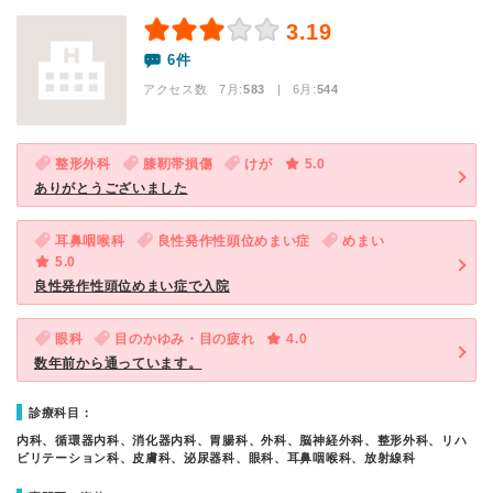
3.19
6件
アクセス数 7月:
583
| 6月:
544
整形外科
膝靭帯損傷
けが
5.0
ありがとうございました
耳鼻咽喉科
良性発作性頭位めまい症
めまい
5.0
良性発作性頭位めまい症で入院
眼科
目のかゆみ・目の疲れ
4.0
数年前から通っています。
診療科目：
内科、循環器内科、消化器内科、胃腸科、外科、脳神経外科、整形外科、リハ
ビリテーション科、皮膚科、泌尿器科、眼科、耳鼻咽喉科、放射線科