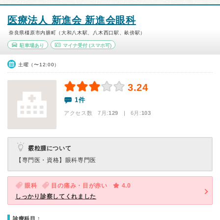
医療法人 新進会 新進会眼科
奈良県橿原市内膳町（大和八木駅、八木西口駅、畝傍駅）
駐車場あり
マイナ受付
(スマホ可)
土曜（〜12:00）
3.24
1件
アクセス数 7月:
129
| 6月:
103
霰粒腫について
【専門医・資格】
眼科専門医
眼科
目の痛み・目が赤い
4.0
しっかり診察してくれました
診療科目：