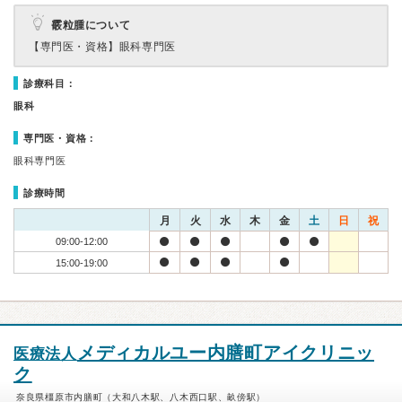
霰粒腫について
【専門医・資格】
眼科専門医
診療科目：
眼科
専門医・資格：
眼科専門医
診療時間
月
火
水
木
金
土
日
祝
09:00-12:00
15:00-19:00
メディカルユー内膳町アイクリニッ
医療法人
ク
奈良県橿原市内膳町（大和八木駅、八木西口駅、畝傍駅）