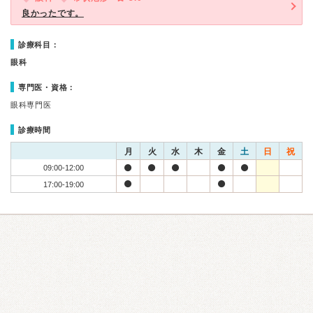
良かったです。
診療科目：
眼科
専門医・資格：
眼科専門医
診療時間
月
火
水
木
金
土
日
祝
09:00-12:00
17:00-19:00