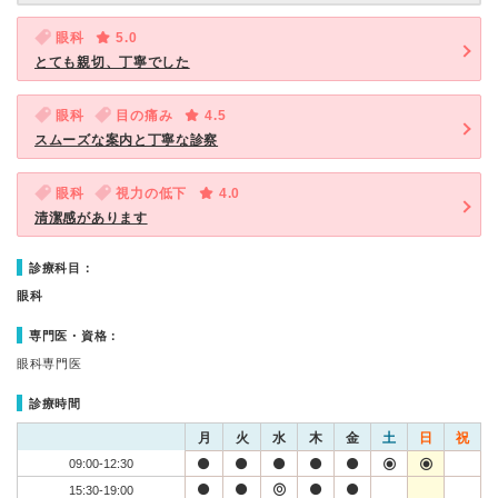
眼科
5.0
とても親切、丁寧でした
眼科
目の痛み
4.5
スムーズな案内と丁寧な診察
眼科
視力の低下
4.0
清潔感があります
診療科目：
眼科
専門医・資格：
眼科専門医
診療時間
月
火
水
木
金
土
日
祝
09:00-12:30
15:30-19:00