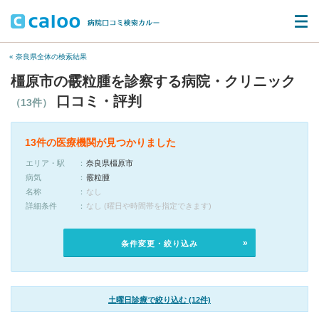
« 奈良県全体の検索結果
橿原市の霰粒腫を診察する病院・クリニック
口コミ・評判
（13件）
13件の医療機関が見つかりました
エリア・駅
奈良県橿原市
病気
霰粒腫
名称
なし
詳細条件
なし (曜日や時間帯を指定できます)
条件変更・絞り込み
土曜日診療で絞り込む (12件)