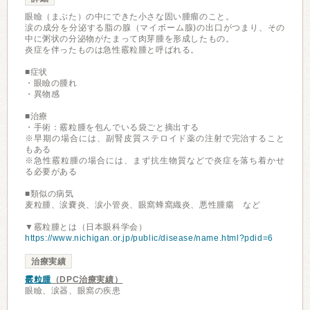
眼瞼（まぶた）の中にできた小さな固い腫瘤のこと。
涙の成分を分泌する脂の腺（マイボーム腺)の出口がつまり、その
中に粥状の分泌物がたまって肉芽腫を形成したもの。
炎症を伴ったものは急性霰粒腫と呼ばれる。
■症状
・眼瞼の腫れ
・異物感
■治療
・手術：霰粒腫を包んでいる袋ごと摘出する
※早期の場合には、副腎皮質ステロイド薬の注射で完治すること
もある
※急性霰粒腫の場合には、まず抗生物質などで炎症を落ち着かせ
る必要がある
■類似の病気
麦粒腫、涙嚢炎、涙小管炎、眼窩蜂窩織炎、悪性腫瘍 など
▼霰粒腫とは（日本眼科学会）
https://www.nichigan.or.jp/public/disease/name.html?pdid=6
治療実績
霰粒腫
（DPC治療実績）
眼瞼、涙器、眼窩の疾患