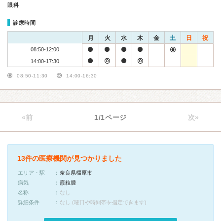
眼科
診療時間
月
火
水
木
金
土
日
祝
08:50-12:00
14:00-17:30
08:50-11:30
14:00-16:30
«前
1/1ページ
次»
13件の医療機関が見つかりました
エリア・駅
奈良県橿原市
病気
霰粒腫
名称
なし
詳細条件
なし (曜日や時間帯を指定できます)