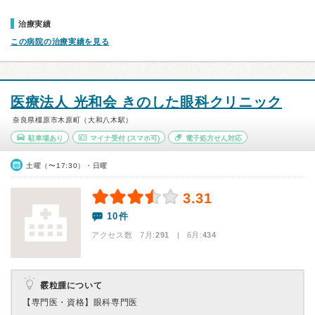
治療実績
この病院の治療実績を見る
医療法人 光和会 きのした眼科クリニック
奈良県橿原市木原町（大和八木駅）
駐車場あり
マイナ受付
(スマホ可)
電子処方せん対応
土曜（〜17:30）・日曜
3.31
10件
アクセス数 7月:
291
| 6月:
434
霰粒腫について
【専門医・資格】
眼科専門医