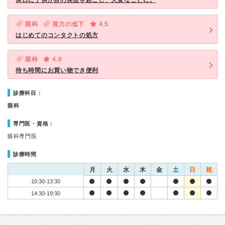
休日に子供が目の炎症を起こし、大変なことに。
眼科
視力の低下
4.5
はじめてのコンタクトの処方
眼科
4.0
待ち時間にお買い物でき便利
診療科目：
眼科
専門医・資格：
眼科専門医
診療時間
月
火
水
木
金
土
日
祝
10:30-13:30
14:30-19:30