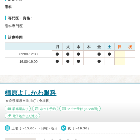
眼科
専門医・資格：
眼科専門医
診療時間
月
火
水
木
金
土
日
祝
09:00-12:00
16:00-19:00
橿原よしかわ眼科
奈良県橿原市曲川町（金橋駅）
駐車場あり
ネット予約
マイナ受付
(スマホ可)
電子処方せん対応
土曜（〜15:00）・日曜・祝日
夜（〜19:30）