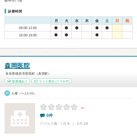
眼科専門医
診療時間
月
火
水
木
金
土
日
祝
09:00-12:00
16:00-19:00
森岡医院
奈良県橿原市曽我町（真菅駅）
駐車場あり
マイナ受付
(スマホ可)
土曜（〜12:00）
－
0件
アクセス数 7月:
5
| 6月:
10