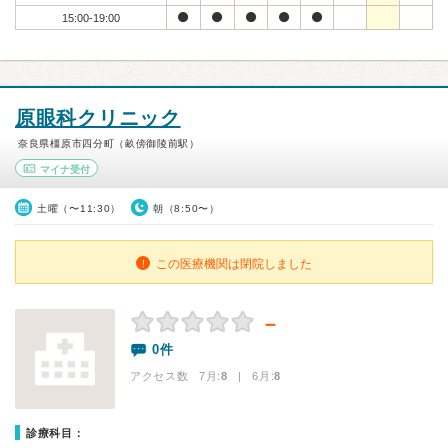
15:00-19:00
原眼科クリニック
奈良県橿原市四分町（畝傍御陵前駅）
マイナ受付
土曜（〜11:30）
朝（8:50〜）
この医療機関は閉院しました
－
0件
アクセス数 7月:
8
| 6月:
8
診療科目：