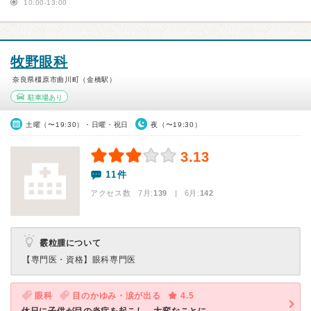
10:00-13:00
牧野眼科
奈良県橿原市曲川町（金橋駅）
駐車場あり
土曜（〜19:30）・日曜・祝日
夜（〜19:30）
3.13
11件
アクセス数 7月:
139
| 6月:
142
霰粒腫について
【専門医・資格】
眼科専門医
眼科
目のかゆみ・涙が出る
4.5