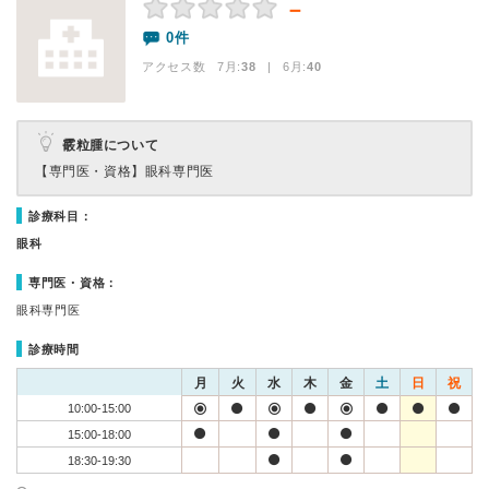
－
0件
アクセス数 7月:
38
| 6月:
40
霰粒腫について
【専門医・資格】
眼科専門医
診療科目：
眼科
専門医・資格：
眼科専門医
診療時間
月
火
水
木
金
土
日
祝
10:00-15:00
15:00-18:00
18:30-19:30