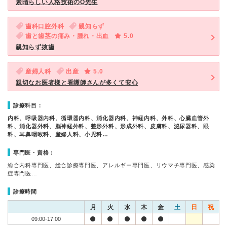
素晴らしい人格技術のO先生
歯科口腔外科
親知らず
歯と歯茎の痛み・腫れ・出血
5.0
親知らず抜歯
産婦人科
出産
5.0
親切なお医者様と看護師さんが多くて安心
診療科目：
内科、呼吸器内科、循環器内科、消化器内科、神経内科、外科、心臓血管外
科、消化器外科、脳神経外科、整形外科、形成外科、皮膚科、泌尿器科、眼
科、耳鼻咽喉科、産婦人科、小児科…
専門医・資格：
総合内科専門医、総合診療専門医、アレルギー専門医、リウマチ専門医、感染
症専門医…
診療時間
月
火
水
木
金
土
日
祝
09:00-17:00