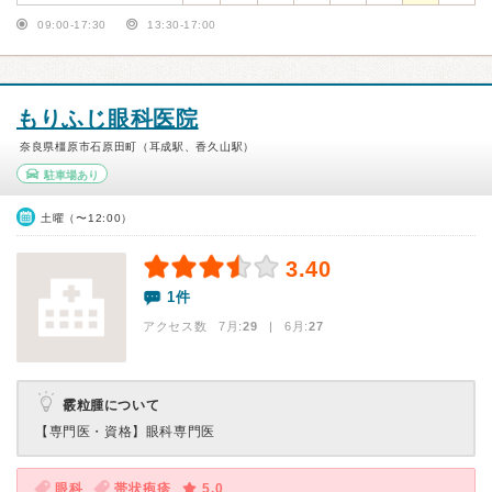
09:00-17:30
13:30-17:00
もりふじ眼科医院
奈良県橿原市石原田町（耳成駅、香久山駅）
駐車場あり
土曜（〜12:00）
3.40
1件
アクセス数 7月:
29
| 6月:
27
霰粒腫について
【専門医・資格】
眼科専門医
眼科
帯状疱疹
5.0