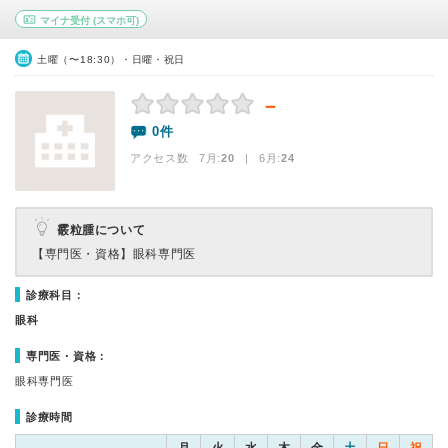
マイナ受付
(スマホ可)
土曜（〜18:30）・日曜・祝日
－
0件
アクセス数 7月:
20
| 6月:
24
霰粒腫について
【専門医・資格】
眼科専門医
診療科目：
眼科
専門医・資格：
眼科専門医
診療時間