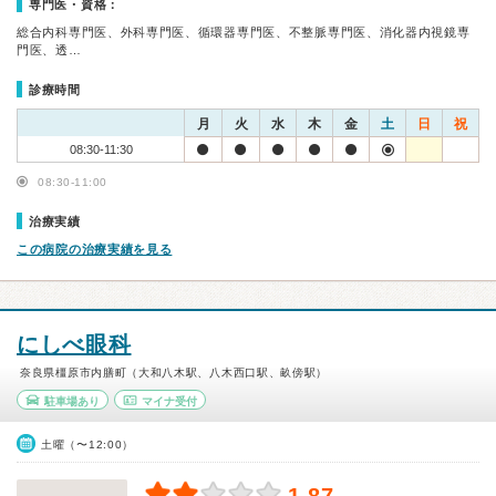
専門医・資格：
総合内科専門医、外科専門医、循環器専門医、不整脈専門医、消化器内視鏡専
門医、透…
診療時間
月
火
水
木
金
土
日
祝
08:30-11:30
08:30-11:00
治療実績
この病院の治療実績を見る
にしべ眼科
奈良県橿原市内膳町（大和八木駅、八木西口駅、畝傍駅）
駐車場あり
マイナ受付
土曜（〜12:00）