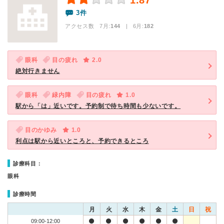
1.87
3件
アクセス数 7月:
144
| 6月:
182
眼科
目の疲れ
2.0
絶対行きません
眼科
緑内障
目の疲れ
1.0
駅から「は」近いです。予約制で待ち時間も少ないです。
目のかゆみ
1.0
利点は駅から近いところと、予約できるところ
診療科目：
眼科
診療時間
月
火
水
木
金
土
日
祝
09:00-12:00