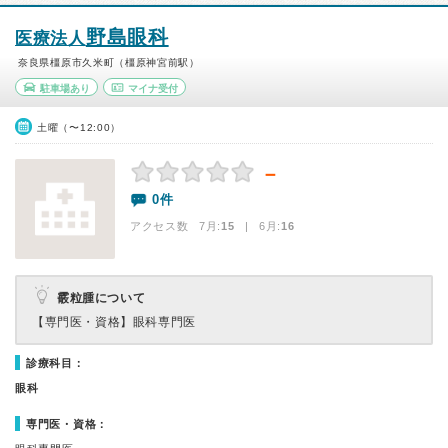
野島眼科
医療法人
奈良県橿原市久米町（橿原神宮前駅）
駐車場あり
マイナ受付
土曜（〜12:00）
－
0件
アクセス数 7月:
15
| 6月:
16
霰粒腫について
【専門医・資格】
眼科専門医
診療科目：
眼科
専門医・資格：