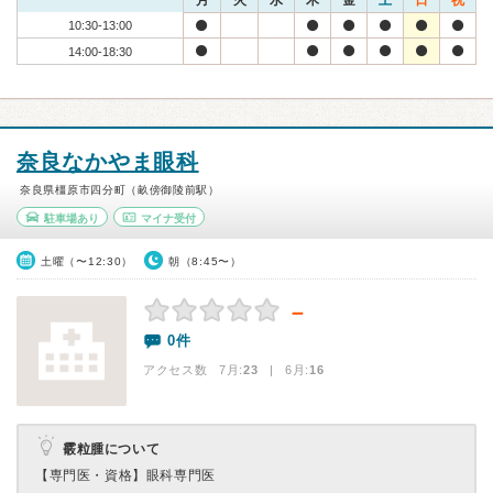
月
火
水
木
金
土
日
祝
10:30-13:00
14:00-18:30
奈良なかやま眼科
奈良県橿原市四分町（畝傍御陵前駅）
駐車場あり
マイナ受付
土曜（〜12:30）
朝（8:45〜）
－
0件
アクセス数 7月:
23
| 6月:
16
霰粒腫について
【専門医・資格】
眼科専門医