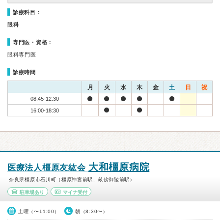
診療科目：
眼科
専門医・資格：
眼科専門医
診療時間
月
火
水
木
金
土
日
祝
08:45-12:30
16:00-18:30
大和橿原病院
医療法人橿原友紘会
奈良県橿原市石川町（橿原神宮前駅、畝傍御陵前駅）
駐車場あり
マイナ受付
土曜（〜11:00）
朝（8:30〜）