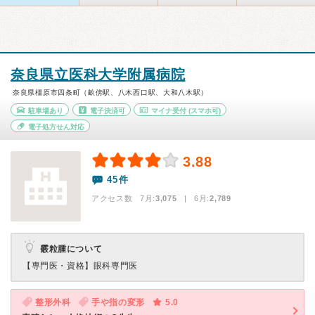
奈良県立医科大学附属病院
奈良県橿原市四条町（畝傍駅、八木西口駅、大和八木駅）
駐車場あり
電子決済可
マイナ受付
(スマホ可)
電子処方せん対応
3.88
45件
アクセス数 7月:
3,075
| 6月:
2,789
霰粒腫について
【専門医・資格】
眼科専門医
整形外科
手や指の変形
5.0