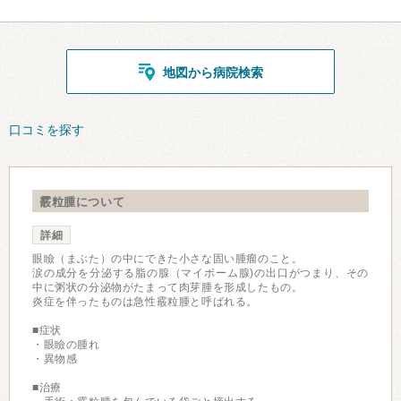
地図から病院検索
口コミを探す
霰粒腫について
詳細
眼瞼（まぶた）の中にできた小さな固い腫瘤のこと。
涙の成分を分泌する脂の腺（マイボーム腺)の出口がつまり、その
中に粥状の分泌物がたまって肉芽腫を形成したもの。
炎症を伴ったものは急性霰粒腫と呼ばれる。
■症状
・眼瞼の腫れ
・異物感
■治療