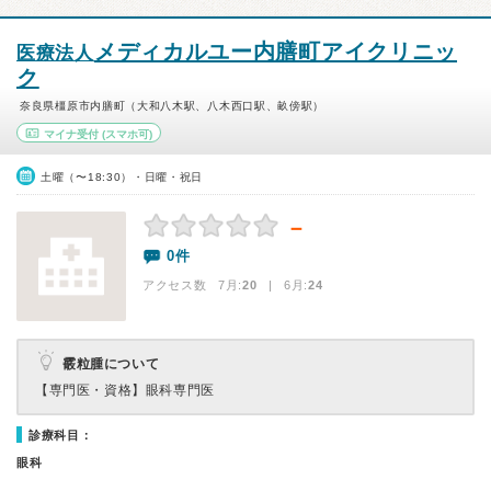
メディカルユー内膳町アイクリニッ
医療法人
ク
奈良県橿原市内膳町（大和八木駅、八木西口駅、畝傍駅）
マイナ受付
(スマホ可)
土曜（〜18:30）・日曜・祝日
－
0件
アクセス数 7月:
20
| 6月:
24
霰粒腫について
【専門医・資格】
眼科専門医
診療科目：
眼科