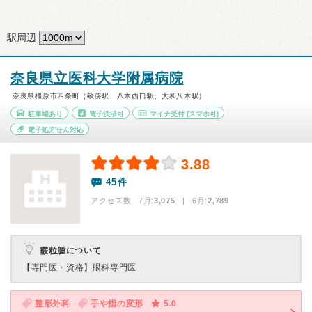
駅周辺
奈良県立医科大学附属病院
奈良県橿原市四条町（畝傍駅、八木西口駅、大和八木駅）
駐車場あり
電子決済可
マイナ受付
(スマホ可)
電子処方せん対応
3.88
45件
アクセス数 7月:
3,075
| 6月:
2,789
霰粒腫について
【専門医・資格】
眼科専門医
整形外科
手や指の変形
5.0