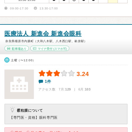
09:00-17:30
13:30-17:00
医療法人 新進会 新進会眼科
奈良県橿原市内膳町（大和八木駅、八木西口駅、畝傍駅）
駐車場あり
マイナ受付
(スマホ可)
土曜（〜12:00）
3.24
1件
アクセス数 7月:
129
| 6月:
103
霰粒腫について
【専門医・資格】
眼科専門医