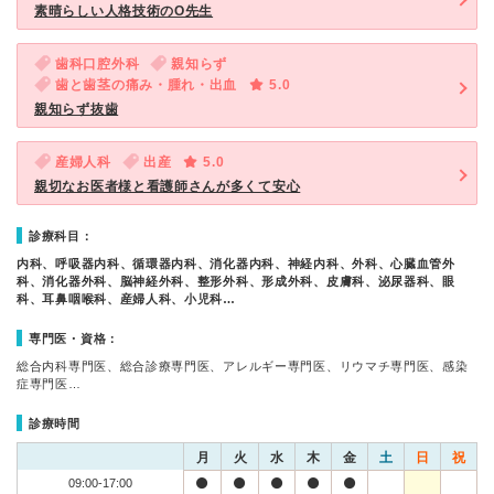
素晴らしい人格技術のO先生
歯科口腔外科
親知らず
歯と歯茎の痛み・腫れ・出血
5.0
親知らず抜歯
産婦人科
出産
5.0
親切なお医者様と看護師さんが多くて安心
診療科目：
内科、呼吸器内科、循環器内科、消化器内科、神経内科、外科、心臓血管外
科、消化器外科、脳神経外科、整形外科、形成外科、皮膚科、泌尿器科、眼
科、耳鼻咽喉科、産婦人科、小児科…
専門医・資格：
総合内科専門医、総合診療専門医、アレルギー専門医、リウマチ専門医、感染
症専門医…
診療時間
月
火
水
木
金
土
日
祝
09:00-17:00