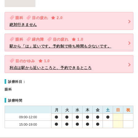
眼科
目の疲れ
2.0
絶対行きません
眼科
緑内障
目の疲れ
1.0
駅から「は」近いです。予約制で待ち時間も少ないです。
目のかゆみ
1.0
利点は駅から近いところと、予約できるところ
診療科目：
眼科
診療時間
月
火
水
木
金
土
日
祝
09:00-12:00
15:00-19:00