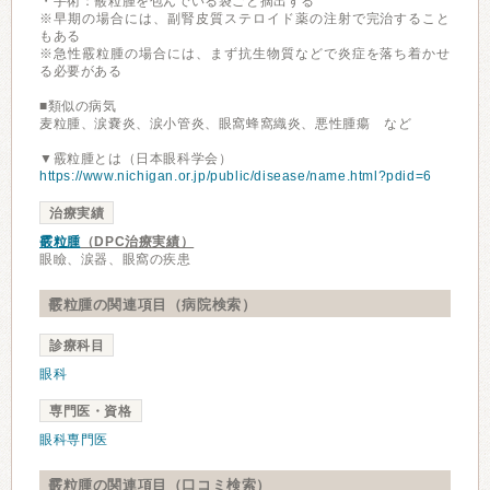
・手術：霰粒腫を包んでいる袋ごと摘出する
※早期の場合には、副腎皮質ステロイド薬の注射で完治すること
もある
※急性霰粒腫の場合には、まず抗生物質などで炎症を落ち着かせ
る必要がある
■類似の病気
麦粒腫、涙嚢炎、涙小管炎、眼窩蜂窩織炎、悪性腫瘍 など
▼霰粒腫とは（日本眼科学会）
https://www.nichigan.or.jp/public/disease/name.html?pdid=6
治療実績
霰粒腫
（DPC治療実績）
眼瞼、涙器、眼窩の疾患
霰粒腫の関連項目（病院検索）
診療科目
眼科
専門医・資格
眼科専門医
霰粒腫の関連項目（口コミ検索）