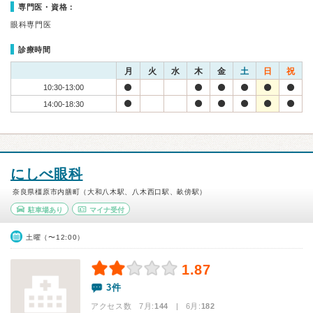
専門医・資格：
眼科専門医
診療時間
月
火
水
木
金
土
日
祝
10:30-13:00
14:00-18:30
にしべ眼科
奈良県橿原市内膳町（大和八木駅、八木西口駅、畝傍駅）
駐車場あり
マイナ受付
土曜（〜12:00）
1.87
3件
アクセス数 7月:
144
| 6月:
182