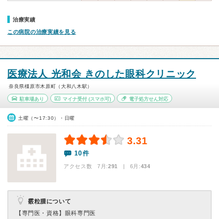
治療実績
この病院の治療実績を見る
医療法人 光和会 きのした眼科クリニック
奈良県橿原市木原町（大和八木駅）
駐車場あり
マイナ受付
(スマホ可)
電子処方せん対応
土曜（〜17:30）・日曜
3.31
10件
アクセス数 7月:
291
| 6月:
434
霰粒腫について
【専門医・資格】
眼科専門医