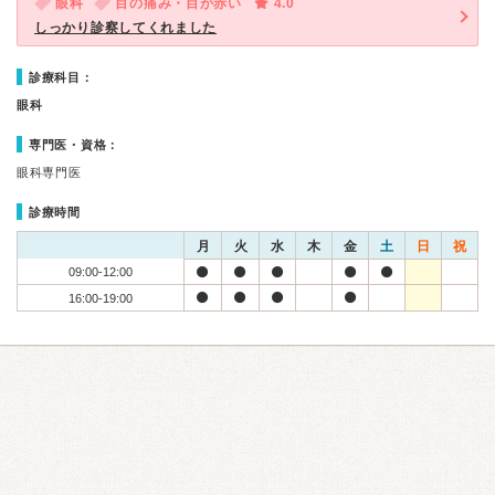
眼科
目の痛み・目が赤い
4.0
しっかり診察してくれました
診療科目：
眼科
専門医・資格：
眼科専門医
診療時間
月
火
水
木
金
土
日
祝
09:00-12:00
16:00-19:00