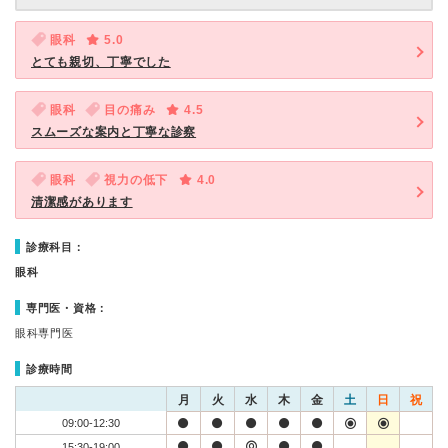
眼科
5.0
とても親切、丁寧でした
眼科
目の痛み
4.5
スムーズな案内と丁寧な診察
眼科
視力の低下
4.0
清潔感があります
診療科目：
眼科
専門医・資格：
眼科専門医
診療時間
月
火
水
木
金
土
日
祝
09:00-12:30
15:30-19:00