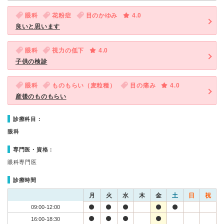
眼科
花粉症
目のかゆみ
4.0
良いと思います
眼科
視力の低下
4.0
子供の検診
眼科
ものもらい（麦粒種）
目の痛み
4.0
産後のものもらい
診療科目：
眼科
専門医・資格：
眼科専門医
診療時間
月
火
水
木
金
土
日
祝
09:00-12:00
16:00-18:30