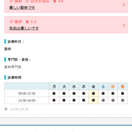
眼科
目のかゆみ
4.0
優しい眼科です
眼科
3.5
先生は優しいです
診療科目：
眼科
専門医・資格：
眼科専門医
診療時間
月
火
水
木
金
土
日
祝
09:00-12:30
14:30-19:00
14:00-18:30