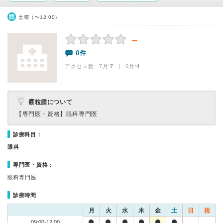
土曜（〜12:00）
－
0件
アクセス数 7月:
7
| 6月:
4
霰粒腫について
【専門医・資格】
眼科専門医
診療科目：
眼科
専門医・資格：
眼科専門医
診療時間
月
火
水
木
金
土
日
祝
09:00-12:00