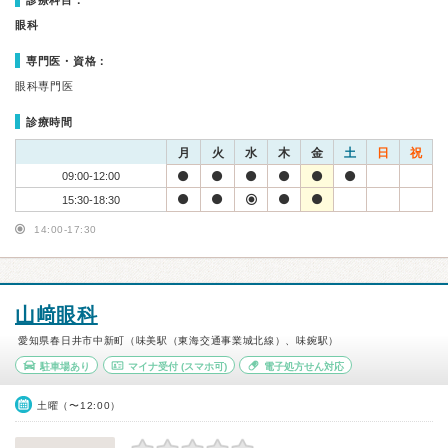
診療科目：
眼科
専門医・資格：
眼科専門医
診療時間
月
火
水
木
金
土
日
祝
09:00-12:00
15:30-18:30
14:00-17:30
山﨑眼科
愛知県春日井市中新町（味美駅（東海交通事業城北線）、味鋺駅）
駐車場あり
マイナ受付
(スマホ可)
電子処方せん対応
土曜（〜12:00）