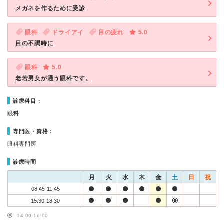
メガネを作るために受診
眼科
ドライアイ
目の疲れ
5.0
目の不調時に
眼科
5.0
老若男女が通う眼科です。
診療科目：
眼科
専門医・資格：
眼科専門医
診療時間
月
火
水
木
金
土
日
祝
08:45-11:45
15:30-18:30
14:00-16:00