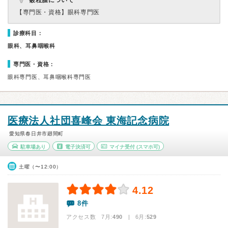
霰粒腫について
【専門医・資格】
眼科専門医
診療科目：
眼科、耳鼻咽喉科
専門医・資格：
眼科専門医、耳鼻咽喉科専門医
医療法人社団喜峰会 東海記念病院
愛知県春日井市廻間町
駐車場あり
電子決済可
マイナ受付
(スマホ可)
土曜（〜12:00）
4.12
8件
アクセス数 7月:
490
| 6月:
529