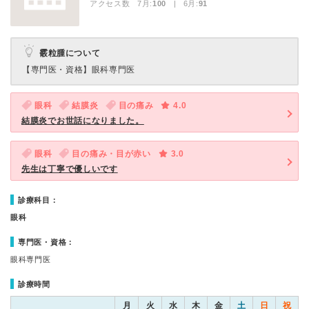
アクセス数 7月:
100
| 6月:
91
霰粒腫について
【専門医・資格】
眼科専門医
眼科
結膜炎
目の痛み
4.0
結膜炎でお世話になりました。
眼科
目の痛み・目が赤い
3.0
先生は丁寧で優しいです
診療科目：
眼科
専門医・資格：
眼科専門医
診療時間
月
火
水
木
金
土
日
祝