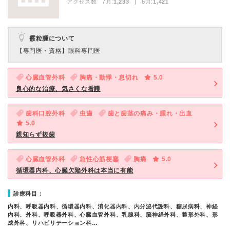
アクセス数 7月:
1,233
| 6月:
1,421
霰粒腫について
【専門医・資格】
眼科専門医
心臓血管外科
胸痛・動悸・息切れ
5.0
良心的な治療、気さくな看護
歯科口腔外科
虫歯
歯と歯茎の痛み・腫れ・出血
5.0
親知らず抜歯
心臓血管外科
急性心筋梗塞
胸痛
5.0
循環器内科、心臓欠陥外科は本当に有能
診療科目：
内科、呼吸器内科、循環器内科、消化器内科、内分泌代謝科、糖尿病科、神経
内科、外科、呼吸器外科、心臓血管外科、乳腺科、脳神経外科、整形外科、形
成外科、リハビリテーション科…