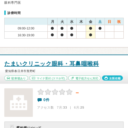
眼科専門医
診療時間
月
火
水
木
金
土
日
祝
09:00-12:00
16:30-19:00
たまいクリニック眼科・耳鼻咽喉科
愛知県春日井市熊野町
駐車場あり
マイナ受付
(スマホ可)
電子処方せん対応
女医在籍
－
0件
アクセス数 7月:
33
| 6月:
25