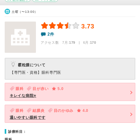
土曜（〜13:00）
3.73
2件
アクセス数 7月:
179
| 6月:
170
霰粒腫について
【専門医・資格】
眼科専門医
眼科
目が赤い
5.0
キレイな病院⭐
眼科
結膜炎
目のかゆみ
4.0
通いやすい眼科です
診療科目：
眼科