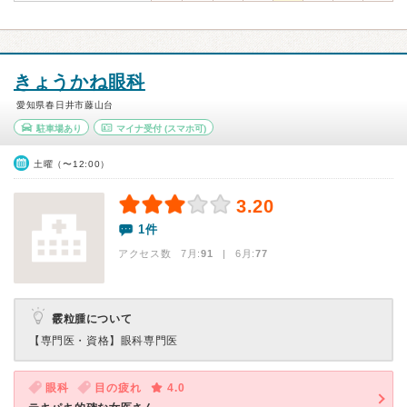
きょうかね眼科
愛知県春日井市藤山台
駐車場あり
マイナ受付
(スマホ可)
土曜（〜12:00）
3.20
1件
アクセス数 7月:
91
| 6月:
77
霰粒腫について
【専門医・資格】
眼科専門医
眼科
目の疲れ
4.0