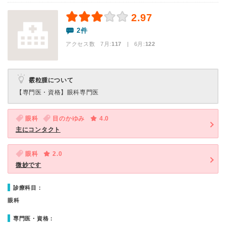
2.97
2件
アクセス数 7月:
117
| 6月:
122
霰粒腫について
【専門医・資格】
眼科専門医
眼科
目のかゆみ
4.0
主にコンタクト
眼科
2.0
微妙です
診療科目：
眼科
専門医・資格：