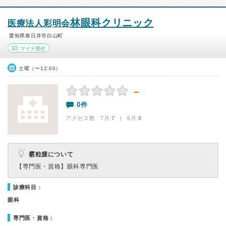
林眼科クリニック
医療法人彩明会
愛知県春日井市白山町
マイナ受付
土曜（〜12:00）
－
0件
アクセス数 7月:
7
| 6月:
9
霰粒腫について
【専門医・資格】
眼科専門医
診療科目：
眼科
専門医・資格：