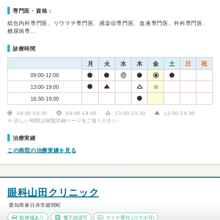
専門医・資格：
総合内科専門医、リウマチ専門医、感染症専門医、血液専門医、外科専門医、
糖尿病専…
診療時間
月
火
水
木
金
土
日
祝
09:00-12:00
13:00-19:00
※
16:30-19:00
09:00-15:30
09:00-19:00
13:00-15:30
13:00-19:30
※ 詳しい時間は病院詳細ページをご覧ください
治療実績
この病院の治療実績を見る
眼科山田クリニック
愛知県春日井市廻間町
駐車場あり
電子決済可
マイナ受付
(スマホ可)