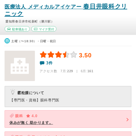
春日井眼科クリ
医療法人 メディカルアイケアー
ニック
愛知県春日井市松新町（勝川駅）
駐車場あり
マイナ受付
土曜（〜18:30）・日曜・祝日
3.50
3件
アクセス数 7月:
229
| 6月:
161
霰粒腫について
【専門医・資格】
眼科専門医
眼科
4.0
休みが無く 助かります。