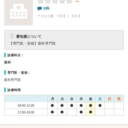
－
0件
アクセス数 7月:
3
| 6月:
3
霰粒腫について
【専門医・資格】
眼科専門医
診療科目：
眼科
専門医・資格：
眼科専門医
診療時間
月
火
水
木
金
土
日
祝
09:00-12:00
17:00-19:00