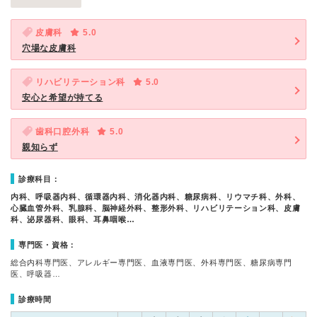
皮膚科
5.0
穴場な皮膚科
リハビリテーション科
5.0
安心と希望が持てる
歯科口腔外科
5.0
親知らず
診療科目：
内科、呼吸器内科、循環器内科、消化器内科、糖尿病科、リウマチ科、外科、
心臓血管外科、乳腺科、脳神経外科、整形外科、リハビリテーション科、皮膚
科、泌尿器科、眼科、耳鼻咽喉…
専門医・資格：
総合内科専門医、アレルギー専門医、血液専門医、外科専門医、糖尿病専門
医、呼吸器…
診療時間