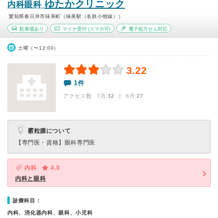
ゆたかクリニック
内科眼科
愛知県春日井市味美町（味美駅（名鉄小牧線））
駐車場あり
マイナ受付
(スマホ可)
電子処方せん対応
土曜（〜12:00）
3.22
1件
アクセス数 7月:
32
| 6月:
27
霰粒腫について
【専門医・資格】
眼科専門医
内科
4.0
内科と眼科
診療科目：
内科、消化器内科、眼科、小児科