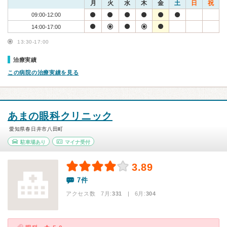
月
火
水
木
金
土
日
祝
09:00-12:00
14:00-17:00
13:30-17:00
治療実績
この病院の治療実績を見る
あまの眼科クリニック
愛知県春日井市八田町
駐車場あり
マイナ受付
3.89
7件
アクセス数 7月:
331
| 6月:
304