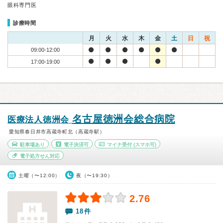
眼科専門医
診療時間
月
火
水
木
金
土
日
祝
09:00-12:00
17:00-19:00
名古屋徳洲会総合病院
医療法人徳洲会
愛知県春日井市高蔵寺町北（高蔵寺駅）
駐車場あり
電子決済可
マイナ受付
(スマホ可)
電子処方せん対応
土曜（〜12:00）
夜（〜19:30）
2.76
18件