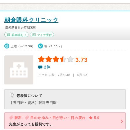
朝倉眼科クリニック
愛知県春日井市朝宮町
駐車場あり
マイナ受付
土曜（〜12:30）
朝（3:00〜）
3.73
2件
アクセス数 7月:
130
| 6月:
92
霰粒腫について
【専門医・資格】
眼科専門医
眼科
目のかゆみ・目が赤い・目の疲れ
5.0
先生がとっても親切です。