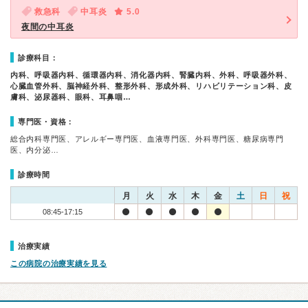
救急科
中耳炎
5.0
夜間の中耳炎
診療科目：
内科、呼吸器内科、循環器内科、消化器内科、腎臓内科、外科、呼吸器外科、
心臓血管外科、脳神経外科、整形外科、形成外科、リハビリテーション科、皮
膚科、泌尿器科、眼科、耳鼻咽…
専門医・資格：
総合内科専門医、アレルギー専門医、血液専門医、外科専門医、糖尿病専門
医、内分泌…
診療時間
月
火
水
木
金
土
日
祝
08:45-17:15
治療実績
この病院の治療実績を見る