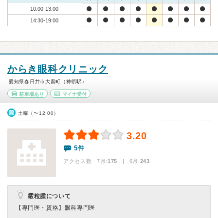
10:00-13:00
14:30-19:00
からき眼科クリニック
愛知県春日井市大留町（神領駅）
駐車場あり
マイナ受付
土曜（〜12:00）
3.20
5件
アクセス数 7月:
175
| 6月:
243
霰粒腫について
【専門医・資格】
眼科専門医