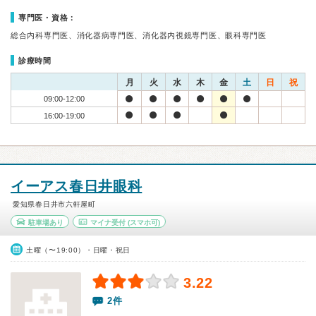
専門医・資格：
総合内科専門医、消化器病専門医、消化器内視鏡専門医、眼科専門医
診療時間
月
火
水
木
金
土
日
祝
09:00-12:00
16:00-19:00
イーアス春日井眼科
愛知県春日井市六軒屋町
駐車場あり
マイナ受付
(スマホ可)
土曜（〜19:00）・日曜・祝日
3.22
2件