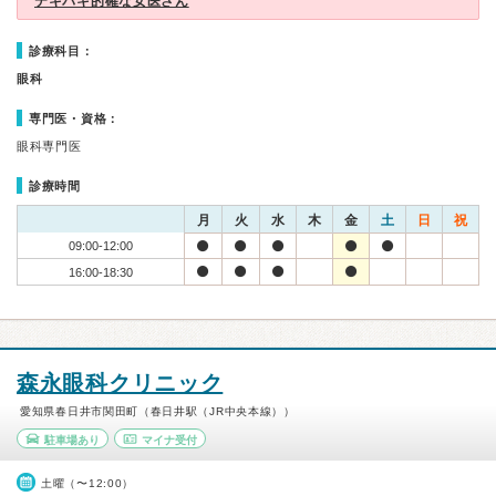
テキパキ的確な女医さん
診療科目：
眼科
専門医・資格：
眼科専門医
診療時間
月
火
水
木
金
土
日
祝
09:00-12:00
16:00-18:30
森永眼科クリニック
愛知県春日井市関田町（春日井駅（JR中央本線））
駐車場あり
マイナ受付
土曜（〜12:00）