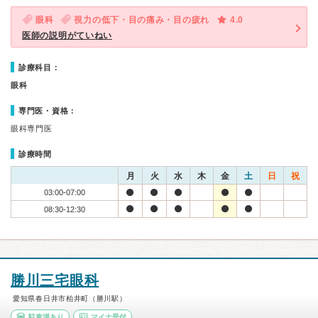
眼科
視力の低下・目の痛み・目の疲れ
4.0
医師の説明がていねい
診療科目：
眼科
専門医・資格：
眼科専門医
診療時間
月
火
水
木
金
土
日
祝
03:00-07:00
08:30-12:30
勝川三宅眼科
愛知県春日井市柏井町（勝川駅）
駐車場あり
マイナ受付