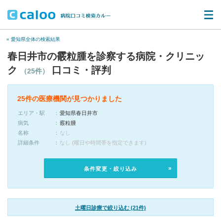
« 愛知県全体の検索結果
春日井市の霰粒腫を診察する病院・クリニッ
ク
口コミ・評判
（25件）
25件の医療機関が見つかりました
エリア・駅
愛知県春日井市
病気
霰粒腫
名称
なし
詳細条件
なし (曜日や時間帯を指定できます)
条件変更・絞り込み
土曜日診療で絞り込む (21件)