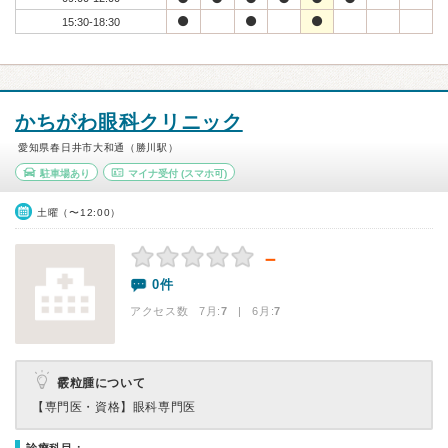
15:30-18:30
かちがわ眼科クリニック
愛知県春日井市大和通（勝川駅）
駐車場あり
マイナ受付
(スマホ可)
土曜（〜12:00）
－
0件
アクセス数 7月:
7
| 6月:
7
霰粒腫について
【専門医・資格】
眼科専門医