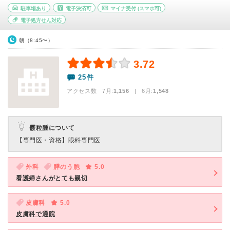
駐車場あり
電子決済可
マイナ受付
(スマホ可)
電子処方せん対応
朝（8:45〜）
3.72
25件
アクセス数 7月:
1,156
| 6月:
1,548
霰粒腫について
【専門医・資格】
眼科専門医
外科
膵のう胞
5.0
看護婦さんがとても親切
皮膚科
5.0
皮膚科で通院