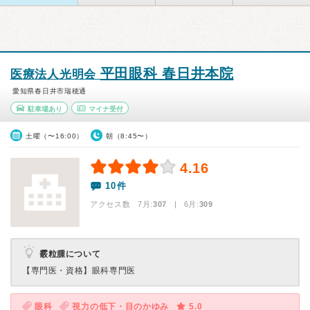
平田眼科 春日井本院
医療法人光明会
愛知県春日井市瑞穂通
駐車場あり
マイナ受付
土曜（〜16:00）
朝（8:45〜）
4.16
10件
アクセス数 7月:
307
| 6月:
309
霰粒腫について
【専門医・資格】
眼科専門医
眼科
視力の低下・目のかゆみ
5.0