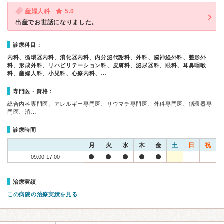
産婦人科
5.0
出産でお世話になりました。
診療科目：
内科、循環器内科、消化器内科、内分泌代謝科、外科、脳神経外科、整形外
科、形成外科、リハビリテーション科、皮膚科、泌尿器科、眼科、耳鼻咽喉
科、産婦人科、小児科、心療内科、…
専門医・資格：
総合内科専門医、アレルギー専門医、リウマチ専門医、外科専門医、循環器専
門医、消…
診療時間
月
火
水
木
金
土
日
祝
09:00-17:00
治療実績
この病院の治療実績を見る