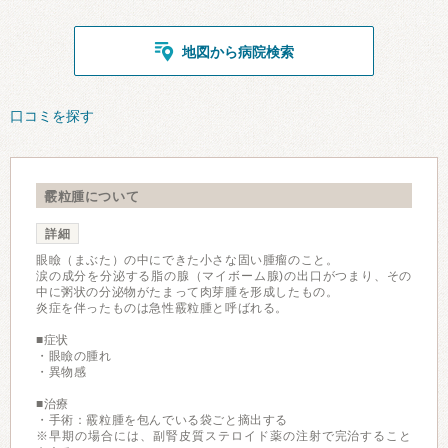
地図から病院検索
口コミを探す
霰粒腫について
詳細
眼瞼（まぶた）の中にできた小さな固い腫瘤のこと。
涙の成分を分泌する脂の腺（マイボーム腺)の出口がつまり、その
中に粥状の分泌物がたまって肉芽腫を形成したもの。
炎症を伴ったものは急性霰粒腫と呼ばれる。
■症状
・眼瞼の腫れ
・異物感
■治療
・手術：霰粒腫を包んでいる袋ごと摘出する
※早期の場合には、副腎皮質ステロイド薬の注射で完治すること