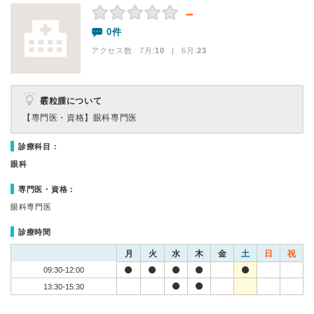
－
0件
アクセス数 7月:
10
| 6月:
23
霰粒腫について
【専門医・資格】
眼科専門医
診療科目：
眼科
専門医・資格：
眼科専門医
診療時間
月
火
水
木
金
土
日
祝
09:30-12:00
13:30-15:30