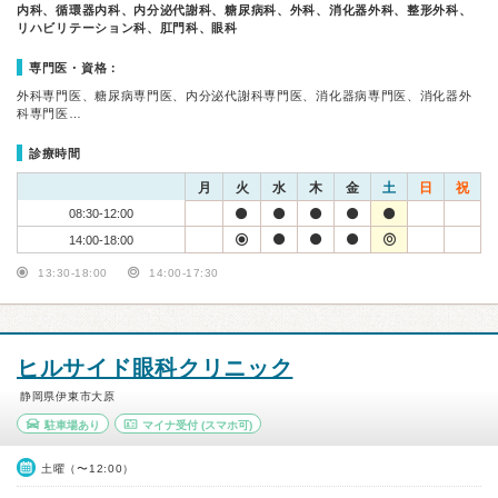
内科、循環器内科、内分泌代謝科、糖尿病科、外科、消化器外科、整形外科、
リハビリテーション科、肛門科、眼科
専門医・資格：
外科専門医、糖尿病専門医、内分泌代謝科専門医、消化器病専門医、消化器外
科専門医…
診療時間
月
火
水
木
金
土
日
祝
08:30-12:00
14:00-18:00
13:30-18:00
14:00-17:30
ヒルサイド眼科クリニック
静岡県伊東市大原
駐車場あり
マイナ受付
(スマホ可)
土曜（〜12:00）