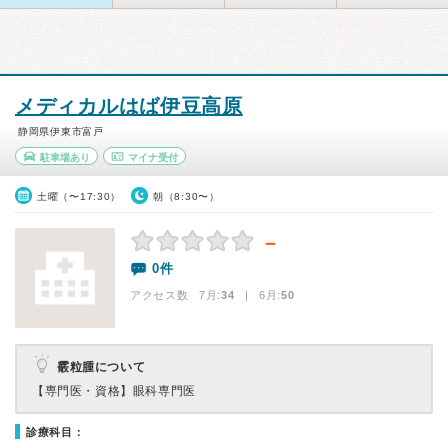
メディカルはば伊豆高原
静岡県伊東市富戸
駐車場あり
マイナ受付
土曜（〜17:30）
朝（8:30〜）
－
0件
アクセス数 7月:
34
| 6月:
50
霰粒腫について
【専門医・資格】
眼科専門医
診療科目：