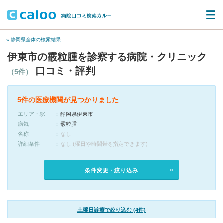
« 静岡県全体の検索結果
伊東市の霰粒腫を診察する病院・クリニック
口コミ・評判
（5件）
5件の医療機関が見つかりました
エリア・駅
静岡県伊東市
病気
霰粒腫
名称
なし
詳細条件
なし (曜日や時間帯を指定できます)
条件変更・絞り込み
土曜日診療で絞り込む (4件)