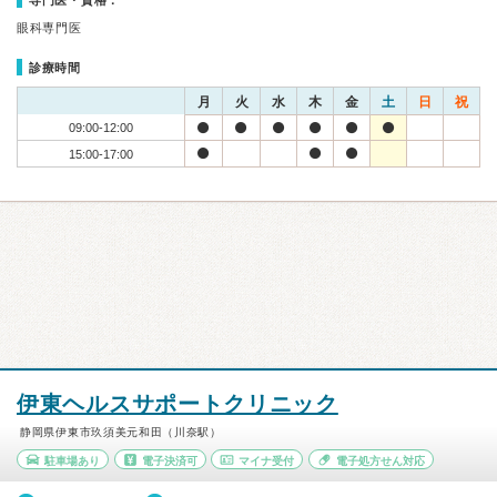
専門医・資格：
眼科専門医
診療時間
月
火
水
木
金
土
日
祝
09:00-12:00
15:00-17:00
伊東ヘルスサポートクリニック
静岡県伊東市玖須美元和田（川奈駅）
駐車場あり
電子決済可
マイナ受付
電子処方せん対応