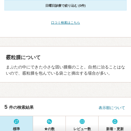
日曜日診療で絞り込む (0件)
口コミ検索はこちら
霰粒腫について
まぶたの中にできた小さな固い腫瘤のこと。自然に治ることはな
いので、霰粒腫を包んでいる袋ごと摘出する場合が多い。
5
件の検索結果
表示順について
標準
★の数
レビュー数
新着・更新