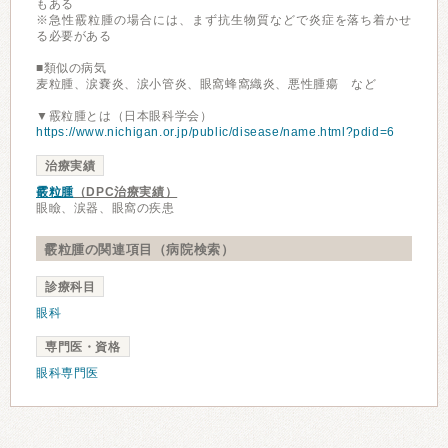
もある
※急性霰粒腫の場合には、まず抗生物質などで炎症を落ち着かせ
る必要がある
■類似の病気
麦粒腫、涙嚢炎、涙小管炎、眼窩蜂窩織炎、悪性腫瘍 など
▼霰粒腫とは（日本眼科学会）
https://www.nichigan.or.jp/public/disease/name.html?pdid=6
治療実績
霰粒腫
（DPC治療実績）
眼瞼、涙器、眼窩の疾患
霰粒腫の関連項目（病院検索）
診療科目
眼科
専門医・資格
眼科専門医