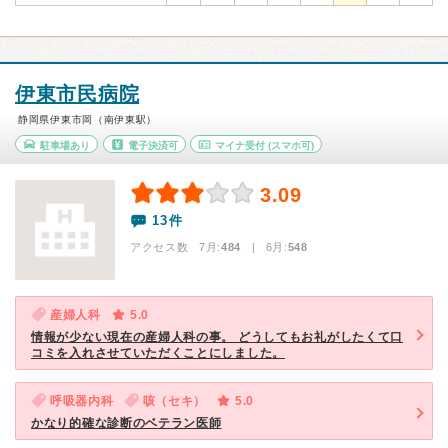
伊東市民病院
静岡県伊東市岡（南伊東駅）
駐車場あり
電子決済可
マイナ受付
(スマホ可)
3.09
13件
アクセス数 7月:
484
| 6月:
548
産婦人科
5.0
情報が少ない現在の産婦人科の事。 どうしてもお礼がしたくて口
コミを入れさせていただくことにしました。
呼吸器内科
咳（セキ）
5.0
かなり的確な診断のベテラン医師