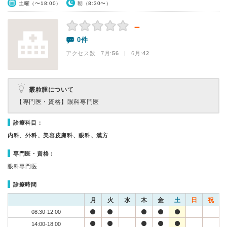
土曜（〜18:00）
朝（8:30〜）
－
0件
アクセス数 7月:
56
| 6月:
42
霰粒腫について
【専門医・資格】
眼科専門医
診療科目：
内科、外科、美容皮膚科、眼科、漢方
専門医・資格：
眼科専門医
診療時間
月
火
水
木
金
土
日
祝
08:30-12:00
14:00-18:00