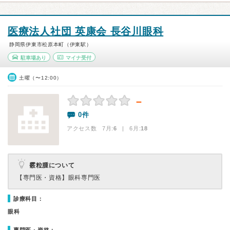
医療法人社団 英康会 長谷川眼科
静岡県伊東市松原本町（伊東駅）
駐車場あり
マイナ受付
土曜（〜12:00）
－
0件
アクセス数 7月:
6
| 6月:
18
霰粒腫について
【専門医・資格】
眼科専門医
診療科目：
眼科