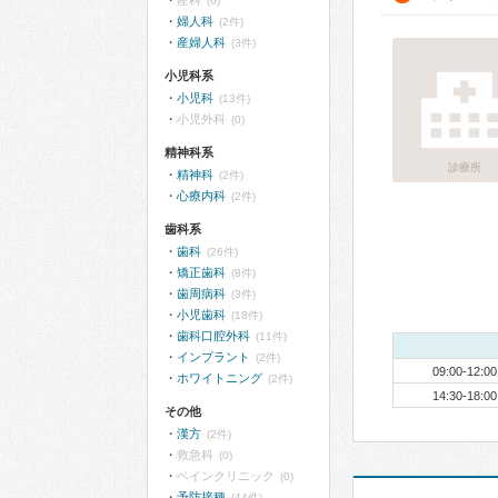
産科
(0)
婦人科
(2件)
産婦人科
(3件)
小児科系
小児科
(13件)
小児外科
(0)
精神科系
診療所
精神科
(2件)
心療内科
(2件)
歯科系
歯科
(26件)
矯正歯科
(8件)
歯周病科
(3件)
小児歯科
(18件)
歯科口腔外科
(11件)
インプラント
(2件)
09:00-12:00
ホワイトニング
(2件)
14:30-18:00
その他
漢方
(2件)
救急科
(0)
ペインクリニック
(0)
予防接種
(44件)