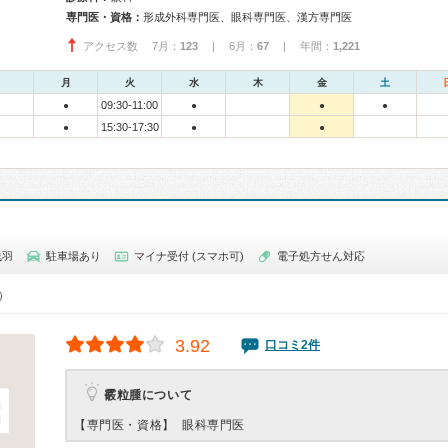
専門医・資格：
形成外科専門医、眼科専門医、漢方専門医
アクセス数 7月：
123
| 6月：
67
| 年間：
1,221
月
火
水
木
金
土
09:30-11:00
●
●
●
●
15:30-17:30
●
●
●
浅羽
駐車場あり
マイナ受付 (スマホ可)
電子処方せん対応
0）
3.92
口コミ2件
霰粒腫について
【専門医・資格】
眼科専門医