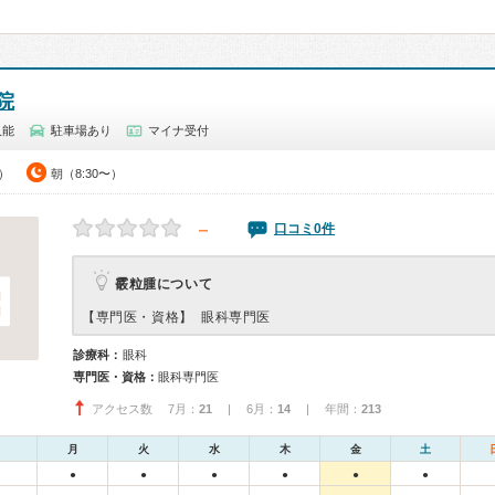
院
久能
駐車場あり
マイナ受付
0）
朝（8:30〜）
－
口コミ0件
霰粒腫について
【専門医・資格】
眼科専門医
診療科：
眼科
専門医・資格：
眼科専門医
アクセス数 7月：
21
| 6月：
14
| 年間：
213
月
火
水
木
金
土
●
●
●
●
●
●