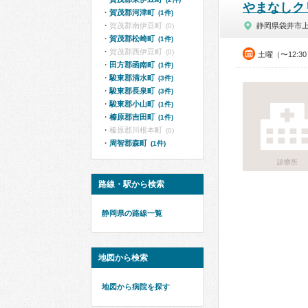
やまなしク
賀茂郡河津町
(1件)
賀茂郡南伊豆町
静岡県袋井市
(0)
賀茂郡松崎町
(1件)
賀茂郡西伊豆町
(0)
土曜（〜12:3
田方郡函南町
(1件)
駿東郡清水町
(3件)
駿東郡長泉町
(3件)
駿東郡小山町
(1件)
榛原郡吉田町
(1件)
榛原郡川根本町
(0)
周智郡森町
(1件)
診療所
路線・駅から検索
静岡県の路線一覧
地図から検索
地図から病院を探す