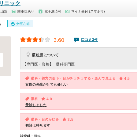
リニック
上山梨
駐車場あり
電子決済可
マイナ受付 (スマホ可)
女医在籍
0）
3.60
口コミ3件
霰粒腫について
【専門医・資格】
眼科専門医
眼科・視力の低下・目がチラチラする・歪んで見える
4.5
女医の先生がとても優しい
眼科
4.0
受診しました
眼科・目のかゆみ
3.5
初診は待ちます
診療科：
眼科