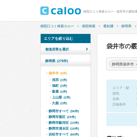
病院口コミ検索カルー - 袋井市の霰粒
病院口コミ検索カルー
病院検索
霰粒腫
静岡県
エリアを絞り込む
袋井市の
都道府県を選択
静岡県
(278件)
静岡県袋井市
袋井市
(5件)
浅羽
(1件)
旭町
(1件)
エリア・駅
新屋
(1件)
病気
上山梨
(1件)
名称
久能
(1件)
詳細条件
静岡市すべて
(56件)
静岡市葵区
(25件)
静岡市駿河区
(15件)
静岡市清水区
(16件)
浜松市すべて
(66件)