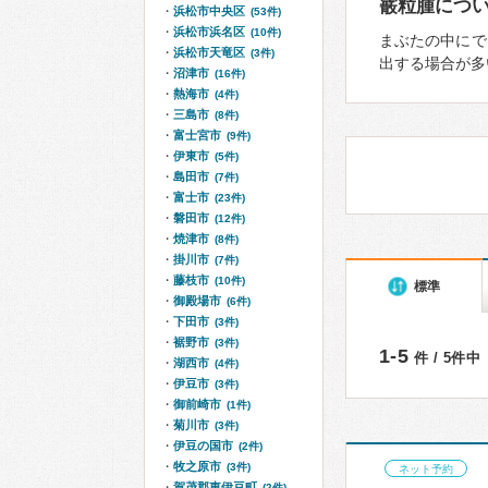
霰粒腫につ
浜松市中央区
(53件)
浜松市浜名区
(10件)
まぶたの中にで
浜松市天竜区
(3件)
出する場合が多
沼津市
(16件)
熱海市
(4件)
三島市
(8件)
富士宮市
(9件)
伊東市
(5件)
島田市
(7件)
富士市
(23件)
磐田市
(12件)
焼津市
(8件)
掛川市
(7件)
藤枝市
(10件)
標準
御殿場市
(6件)
下田市
(3件)
裾野市
(3件)
1-5
件 / 5件中
湖西市
(4件)
伊豆市
(3件)
御前崎市
(1件)
菊川市
(3件)
伊豆の国市
(2件)
牧之原市
(3件)
ネット予約
賀茂郡東伊豆町
(2件)