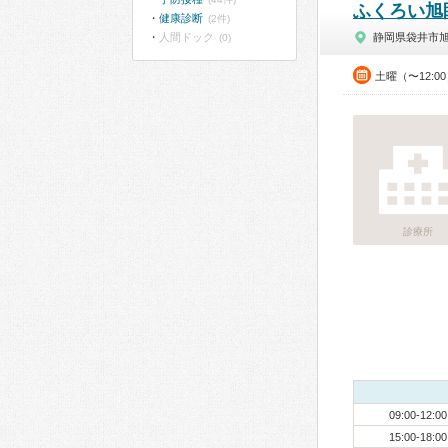
ふくろい旭
健康診断
(2件)
人間ドック
静岡県袋井市
(0)
土曜（〜12:0
診療所
09:00-12:00
15:00-18:00