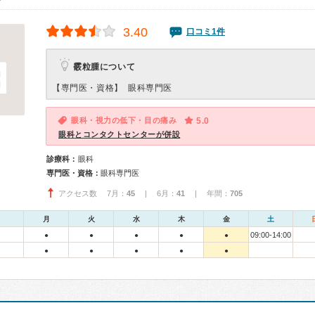
3.40
口コミ1件
霰粒腫について
【専門医・資格】
眼科専門医
眼科・視力の低下・目の痛み
5.0
眼科とコンタクトセンターが併設
診療科：
眼科
専門医・資格：
眼科専門医
アクセス数 7月：
45
| 6月：
41
| 年間：
705
月
火
水
木
金
土
09:00-14:00
●
●
●
●
●
●
●
●
●
●