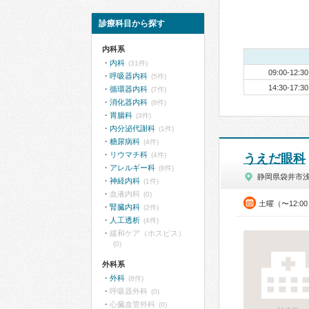
診療科目から探す
内科系
内科
(31件)
09:00-12:30
呼吸器内科
(5件)
14:30-17:30
循環器内科
(7件)
消化器内科
(8件)
胃腸科
(3件)
内分泌代謝科
(1件)
糖尿病科
(4件)
リウマチ科
(4件)
うえだ眼科
アレルギー科
(8件)
静岡県袋井市
神経内科
(1件)
血液内科
(0)
土曜（〜12:0
腎臓内科
(2件)
人工透析
(4件)
緩和ケア（ホスピス）
(0)
外科系
外科
(8件)
呼吸器外科
(0)
心臓血管外科
(0)