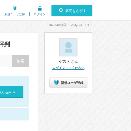
病院をさがす
新規ユーザ登録
ログイン
182,230
病院・
264,124
口コミ
評判
ゲスト
さん
ログインしてください
新規ユーザ登録
絞り込み »