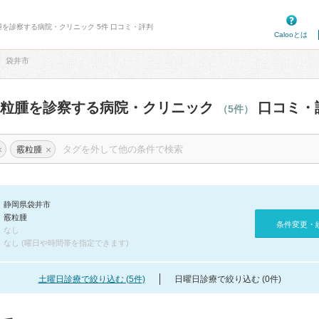
腫を診察する病院・クリニック 5件 口コミ・評判
Calooとは
袋井市
霰粒腫を診察する病院・クリニック
口コミ・
（5件）
×
×
霰粒腫
静岡県袋井市
霰粒腫
条件変更・
なし
なし (曜日や時間帯を指定できます)
土曜日診療で絞り込む (5件)
日曜日診療で絞り込む (0件)