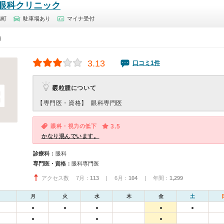
眼科クリニック
旭町
駐車場あり
マイナ受付
0）
3.13
口コミ1件
霰粒腫について
【専門医・資格】
眼科専門医
眼科・視力の低下
3.5
かなり混んでいます。
診療科：
眼科
専門医・資格：
眼科専門医
アクセス数 7月：
113
| 6月：
104
| 年間：
1,299
月
火
水
木
金
土
●
●
●
●
●
●
●
●