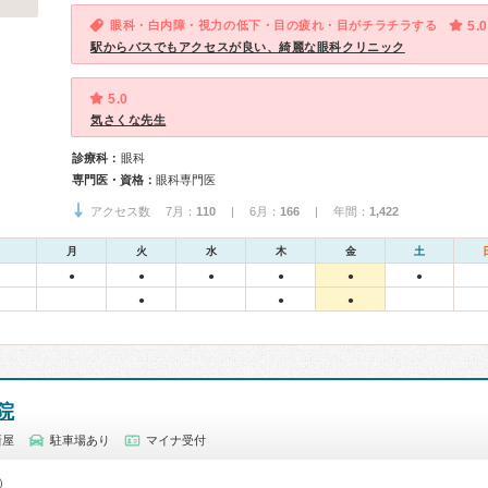
眼科・白内障・視力の低下・目の疲れ・目がチラチラする
5.0
駅からバスでもアクセスが良い、綺麗な眼科クリニック
5.0
気さくな先生
診療科：
眼科
専門医・資格：
眼科専門医
アクセス数 7月：
110
| 6月：
166
| 年間：
1,422
月
火
水
木
金
土
●
●
●
●
●
●
●
●
●
院
新屋
駐車場あり
マイナ受付
0）