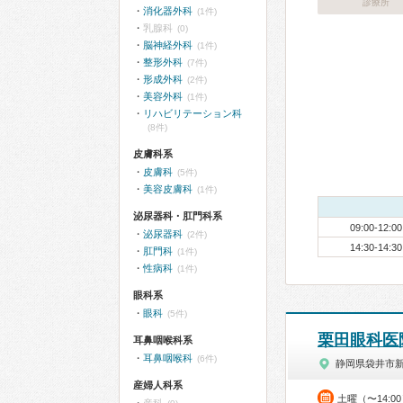
診療所
消化器外科
(1件)
乳腺科
(0)
脳神経外科
(1件)
整形外科
(7件)
形成外科
(2件)
美容外科
(1件)
リハビリテーション科
(8件)
皮膚科系
皮膚科
(5件)
美容皮膚科
(1件)
泌尿器科・肛門科系
09:00-12:00
泌尿器科
(2件)
14:30-14:30
肛門科
(1件)
性病科
(1件)
眼科系
眼科
(5件)
栗田眼科医
耳鼻咽喉科系
耳鼻咽喉科
(6件)
静岡県袋井市
産婦人科系
土曜（〜14:0