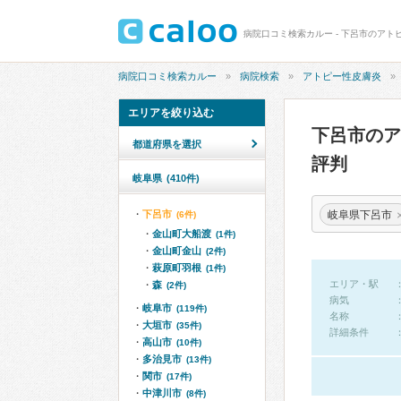
病院口コミ検索カルー - 下呂市のアト
病院口コミ検索カルー
病院検索
アトピー性皮膚炎
エリアを絞り込む
下呂市の
都道府県を選択
評判
岐阜県
(410件)
岐阜県下呂市
下呂市
(6件)
金山町大船渡
(1件)
金山町金山
(2件)
萩原町羽根
(1件)
エリア・駅
森
(2件)
病気
岐阜市
(119件)
名称
大垣市
(35件)
詳細条件
高山市
(10件)
多治見市
(13件)
関市
(17件)
中津川市
(8件)