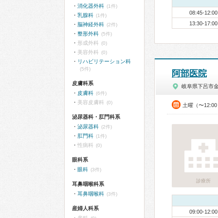
消化器外科
(1件)
08:45-12:00
乳腺科
(1件)
13:30-17:00
脳神経外科
(2件)
整形外科
(5件)
形成外科
(0)
美容外科
(0)
リハビリテーション科
(5件)
阿部医院
皮膚科系
岐阜県下呂市
皮膚科
(6件)
美容皮膚科
(0)
土曜（〜12:0
泌尿器科・肛門科系
泌尿器科
(2件)
肛門科
(1件)
性病科
(0)
眼科系
眼科
(3件)
診療所
耳鼻咽喉科系
耳鼻咽喉科
(3件)
産婦人科系
09:00-12:00