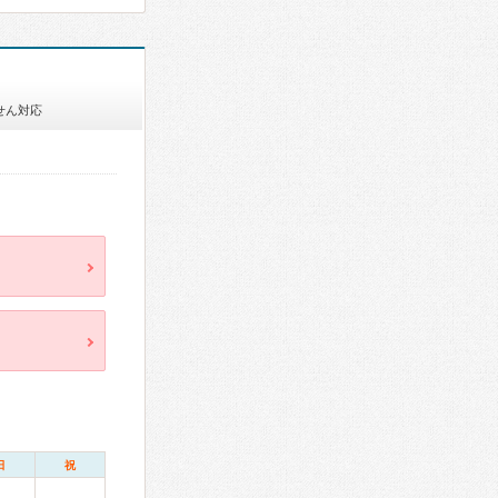
せん対応
日
祝