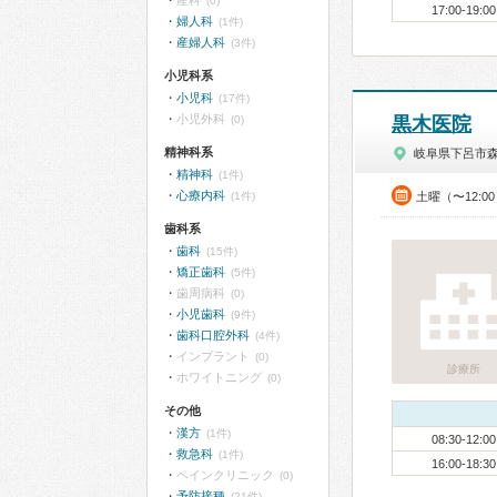
産科
(0)
17:00-19:00
婦人科
(1件)
産婦人科
(3件)
小児科系
小児科
(17件)
小児外科
(0)
黒木医院
精神科系
岐阜県下呂市
精神科
(1件)
心療内科
(1件)
土曜（〜12:0
歯科系
歯科
(15件)
矯正歯科
(5件)
歯周病科
(0)
小児歯科
(9件)
歯科口腔外科
(4件)
インプラント
(0)
診療所
ホワイトニング
(0)
その他
漢方
(1件)
08:30-12:00
救急科
(1件)
16:00-18:30
ペインクリニック
(0)
予防接種
(21件)