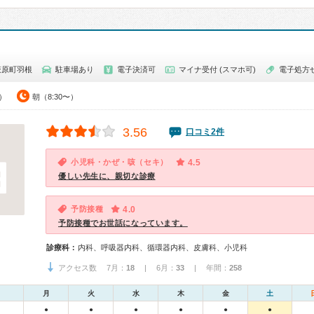
萩原町羽根
駐車場あり
電子決済可
マイナ受付 (スマホ可)
電子処方
0）
朝（8:30〜）
3.56
口コミ2件
小児科・かぜ・咳（セキ）
4.5
優しい先生に、親切な診療
予防接種
4.0
予防接種でお世話になっています。
診療科：
内科、呼吸器内科、循環器内科、皮膚科、小児科
アクセス数 7月：
18
| 6月：
33
| 年間：
258
月
火
水
木
金
土
●
●
●
●
●
●