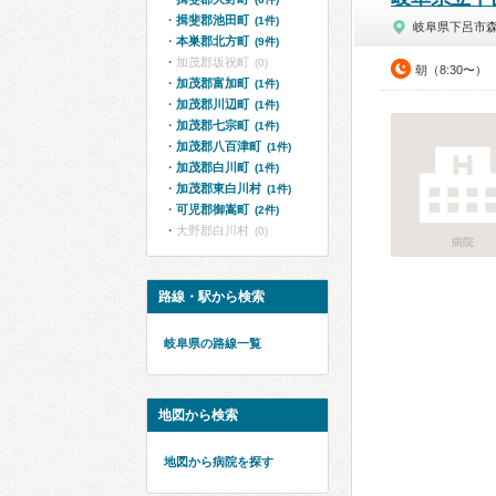
揖斐郡池田町
(1件)
岐阜県下呂市
本巣郡北方町
(9件)
加茂郡坂祝町
(0)
朝（8:30〜）
加茂郡富加町
(1件)
加茂郡川辺町
(1件)
加茂郡七宗町
(1件)
加茂郡八百津町
(1件)
加茂郡白川町
(1件)
加茂郡東白川村
(1件)
可児郡御嵩町
(2件)
大野郡白川村
(0)
病院
路線・駅から検索
岐阜県の路線一覧
地図から検索
地図から病院を探す