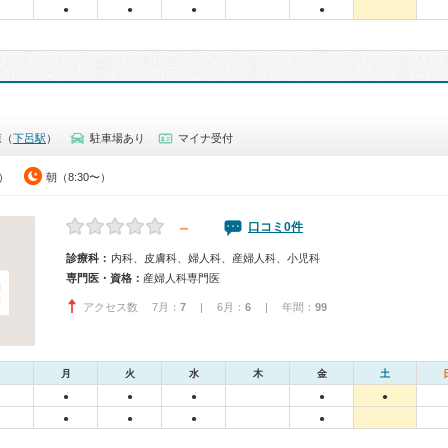
●
●
●
●
森（
下呂駅
）
駐車場あり
マイナ受付
0）
朝（8:30〜）
－
口コミ0件
診療科：
内科、皮膚科、婦人科、産婦人科、小児科
専門医・資格：
産婦人科専門医
アクセス数 7月：
7
| 6月：
6
| 年間：
99
月
火
水
木
金
土
●
●
●
●
●
●
●
●
●