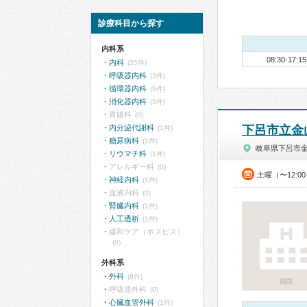
診療科目から探す
内科系
08:30-17:15
内科
(25件)
呼吸器内科
(3件)
循環器内科
(5件)
消化器内科
(5件)
胃腸科
(0)
内分泌代謝科
下呂市立金
(1件)
糖尿病科
(1件)
岐阜県下呂市
リウマチ科
(1件)
アレルギー科
(0)
土曜（〜12:0
神経内科
(1件)
血液内科
(0)
腎臓内科
(1件)
人工透析
(1件)
緩和ケア（ホスピス）
(0)
外科系
外科
(8件)
病院
呼吸器外科
(0)
心臓血管外科
(1件)