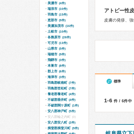
美濃市
(4件)
瑞浪市
(10件)
アトピー性
羽島市
(15件)
皮膚の発疹、強
恵那市
(9件)
美濃加茂市
(16件)
土岐市
(10件)
各務原市
(28件)
可児市
(13件)
山県市
(5件)
瑞穂市
(9件)
飛騨市
(3件)
本巣市
(8件)
郡上市
(6件)
海津市
(3件)
標準
羽島郡岐南町
(7件)
羽島郡笠松町
(7件)
養老郡養老町
(4件)
1-6
不破郡垂井町
(4件)
件 / 6件中
不破郡関ケ原町
(1件)
安八郡神戸町
(5件)
安八郡輪之内町
(0)
安八郡安八町
(2件)
揖斐郡揖斐川町
(9件)
岐阜県立下
揖斐郡大野町
(6件)