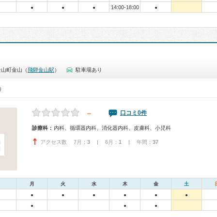
14:00-18:00
●
●
●
●
金山町金山（
飛騨金山駅
）
駐車場あり
0）
－
口コミ0件
診療科：
内科、循環器内科、消化器内科、皮膚科、小児科
アクセス数 7月：
3
| 6月：
1
| 年間：
37
月
火
水
木
金
土
●
●
●
●
●
●
●
●
●