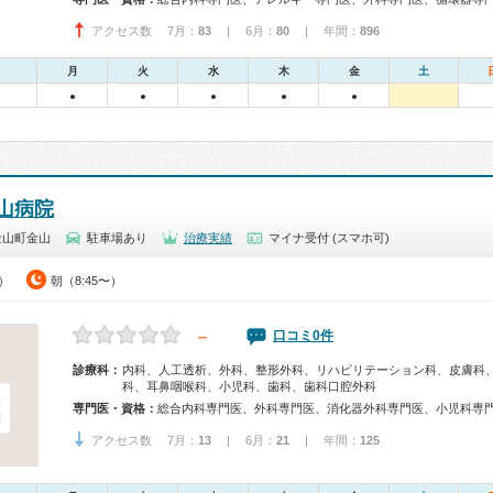
アクセス数 7月：
83
| 6月：
80
| 年間：
896
月
火
水
木
金
土
●
●
●
●
●
山病院
金山町金山
駐車場あり
治療実績
マイナ受付 (スマホ可)
0）
朝（8:45〜）
－
口コミ0件
診療科：
内科、人工透析、外科、整形外科、リハビリテーション科、皮膚科
科、耳鼻咽喉科、小児科、歯科、歯科口腔外科
専門医・資格：
アクセス数 7月：
13
| 6月：
21
| 年間：
125