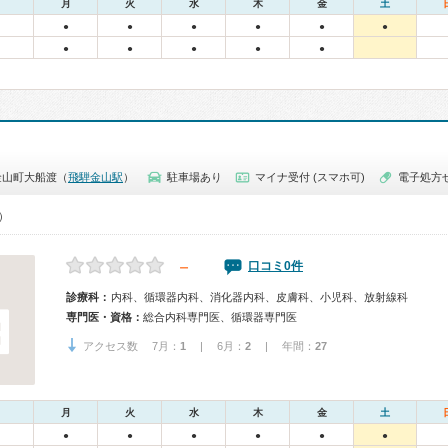
月
火
水
木
金
土
●
●
●
●
●
●
●
●
●
●
●
金山町大船渡（
飛騨金山駅
）
駐車場あり
マイナ受付 (スマホ可)
電子処方
0）
－
口コミ0件
診療科：
内科、循環器内科、消化器内科、皮膚科、小児科、放射線科
専門医・資格：
総合内科専門医、循環器専門医
アクセス数 7月：
1
| 6月：
2
| 年間：
27
月
火
水
木
金
土
●
●
●
●
●
●