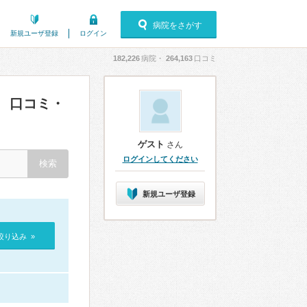
病院をさがす
新規ユーザ登録
ログイン
182,226
病院・
264,163
口コミ
口コミ・
）
ゲスト
さん
ログインしてください
新規ユーザ登録
絞り込み »