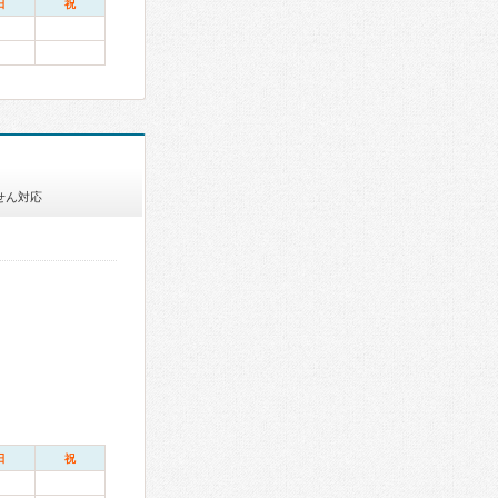
日
祝
せん対応
日
祝