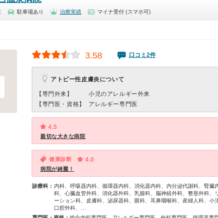
森
駐車場あり
治療実績
マイナ受付 (スマホ可)
3.58
口コミ2件
アトピー性皮膚炎について
【専門外来】
小児のアレルギー外来
【専門医・資格】
アレルギー専門医
4.5
親切な大きな病院
健康診断
4.0
病院が綺麗！
診療科：
内科、呼吸器内科、循環器内科、消化器内科、内分泌代謝科、腎臓
科、心臓血管外科、消化器外科、乳腺科、脳神経外科、整形外科、
ーション科、皮膚科、泌尿器科、眼科、耳鼻咽喉科、産婦人科、小
口腔外科、…
専門医・資格：