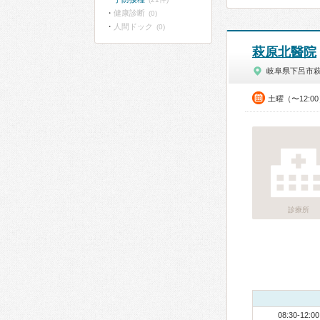
健康診断
(0)
人間ドック
(0)
萩原北醫院
岐阜県下呂市
土曜（〜12:0
診療所
08:30-12:00