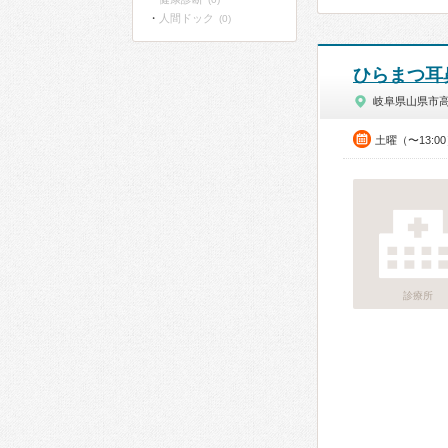
人間ドック
(0)
ひらまつ耳
岐阜県山県市
土曜（〜13:0
診療所