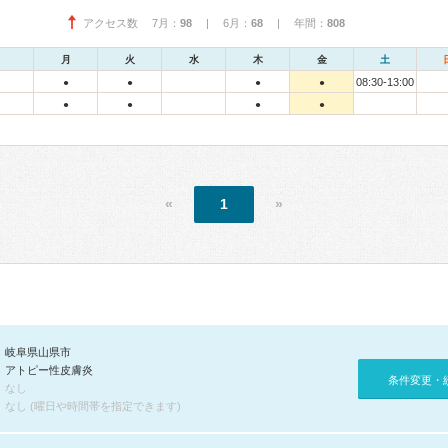
アクセス数 7月：
98
| 6月：
68
| 年間：
808
月
火
水
木
金
土
08:30-13:00
●
●
●
●
●
●
●
●
«
1
»
岐阜県山県市
アトピー性皮膚炎
条件変更・
なし
なし (曜日や時間帯を指定できます)