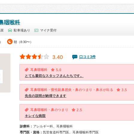
鼻咽喉科
高富
駐車場あり
マイナ受付
0）
朝（8:30〜）
3.40
口コミ3件
耳鼻咽喉科
5.0
とても親切なスタッフさんたちです。
耳鼻咽喉科・慢性副鼻腔炎・鼻のつまり・鼻水が出る
3.5
先生の説明が納得できます
耳鼻咽喉科・鼻のつまり
2.5
キレイな病院
診療科：
アレルギー科、耳鼻咽喉科
専門医・資格：
気管食道科専門医、耳鼻咽喉科専門医