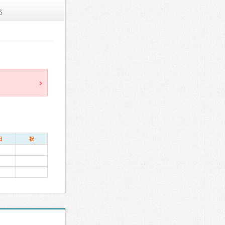
応
日
祝