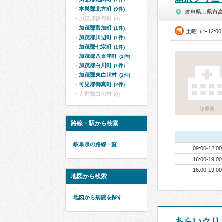
本巣郡北方町
(9件)
岐阜県山県市
加茂郡坂祝町
(0)
加茂郡富加町
(1件)
土曜（〜12:0
加茂郡川辺町
(1件)
加茂郡七宗町
(1件)
加茂郡八百津町
(1件)
加茂郡白川町
(1件)
加茂郡東白川村
(1件)
可児郡御嵩町
(2件)
大野郡白川村
(0)
診療所
路線・駅から検索
岐阜県の路線一覧
09:00-12:00
16:00-19:00
16:00-19:00
地図から検索
地図から病院を探す
あらいクリ