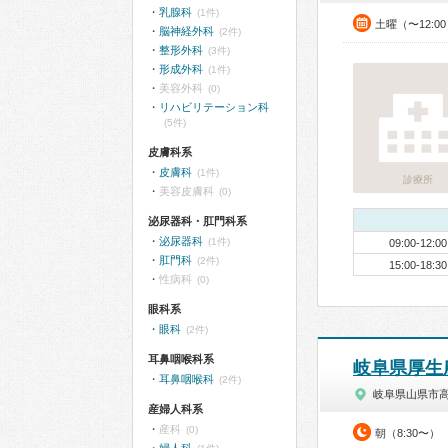
乳腺科
(1件)
土曜（〜12:0
脳神経外科
(2件)
整形外科
(3件)
形成外科
(1件)
美容外科
(0)
リハビリテーション科
(5件)
皮膚科系
皮膚科
(1件)
診療所
美容皮膚科
(0)
泌尿器科・肛門科系
泌尿器科
(1件)
09:00-12:00
肛門科
(2件)
15:00-18:30
性病科
(0)
眼科系
眼科
(2件)
耳鼻咽喉科系
岐阜県厚生
耳鼻咽喉科
(2件)
岐阜県山県市
産婦人科系
産科
(0)
朝（8:30〜）