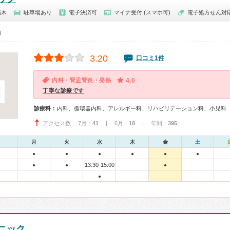
高木
駐車場あり
電子決済可
マイナ受付 (スマホ可)
電子処方せん対
0）
3.20
口コミ1件
内科・腎盂腎炎・発熱
4.0
丁寧な診療です
診療科：
内科、循環器内科、アレルギー科、リハビリテーション科、小児科
アクセス数 7月：
41
| 6月：
18
| 年間：
395
月
火
水
木
金
土
●
●
●
●
●
●
13:30-15:00
●
●
●
●
ニック