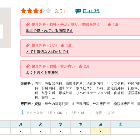
3.51
口コミ3件
整形外科・捻挫・手足が痛い（関節を除く）
4.5
地元で愛されている病院です
整形外科・けが
4.0
とても親切な人ばかりです
整形外科・捻挫・首が痛い
3.0
よくも悪くも事務的
診療科：
内科、呼吸器内科、循環器内科、消化器内科、リウマチ科、神経内
科、腎臓内科、緩和ケア（ホスピス）、外科、消化器外科、乳腺科
科、整形外科、形成外科、リハビリテーション科、皮膚科、泌尿器
科、眼科、…
専門医・資格：
アクセス数 7月：
136
| 6月：
141
| 年間：
1,198
月
火
水
木
金
土
●
●
●
●
●