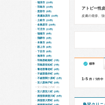
瑞浪市
(10件)
羽島市
(15件)
アトピー性
恵那市
(9件)
皮膚の発疹、強
美濃加茂市
(16件)
土岐市
(10件)
各務原市
(28件)
可児市
(13件)
瑞穂市
(9件)
飛騨市
(3件)
本巣市
(8件)
郡上市
(6件)
下呂市
(6件)
海津市
(3件)
羽島郡岐南町
(7件)
標準
羽島郡笠松町
(7件)
養老郡養老町
(4件)
不破郡垂井町
(4件)
1-5
不破郡関ケ原町
(1件)
件 / 5件中
安八郡神戸町
(5件)
安八郡輪之内町
(0)
安八郡安八町
(2件)
揖斐郡揖斐川町
(9件)
揖斐郡大野町
(6件)
鳥沢クリニ
揖斐郡池田町
(1件)