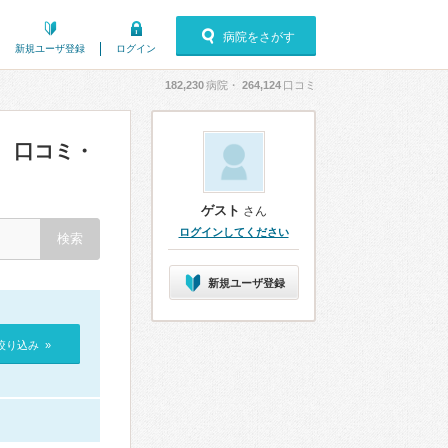
病院をさがす
新規ユーザ登録
ログイン
182,230
病院・
264,124
口コミ
口コミ・
）
ゲスト
さん
ログインしてください
新規ユーザ登録
絞り込み »