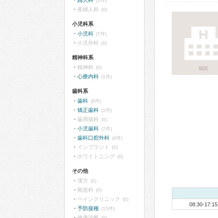
婦人科
(1件)
産婦人科
(0)
小児科系
小児科
(7件)
小児外科
(0)
精神科系
精神科
(0)
病院
心療内科
(1件)
歯科系
歯科
(8件)
矯正歯科
(1件)
歯周病科
(0)
小児歯科
(7件)
歯科口腔外科
(4件)
インプラント
(0)
ホワイトニング
(0)
その他
漢方
(0)
救急科
(0)
ペインクリニック
(0)
08:30-17:15
予防接種
(15件)
健康診断
(0)