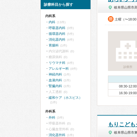
診療科目から探す
岐阜県山県市
内科系
土曜（〜18:0
内科
(13件)
呼吸器内科
(3件)
循環器内科
(5件)
消化器内科
(4件)
胃腸科
(1件)
内分泌代謝科
(0)
糖尿病科
(0)
リウマチ科
(4件)
診療所
アレルギー科
(4件)
神経内科
(1件)
血液内科
(1件)
腎臓内科
(1件)
08:30-12:00
人工透析
(0)
16:30-19:00
緩和ケア（ホスピス）
(1件)
外科系
外科
(3件)
呼吸器外科
もりこども
(0)
心臓血管外科
(0)
岐阜県山県市
消化器外科
(1件)