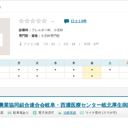
0）
－
口コミ0件
診療科：
アレルギー科、小児科
専門医・資格：
小児科専門医
アクセス数 7月：
11
| 6月：
14
| 年間：
177
月
火
水
木
金
土
●
●
●
●
●
●
●
●
●
●
農業協同組合連合会岐阜・西濃医療センター岐北厚生病
高富
駐車場あり
電子決済可
治療実績
マイナ受付 (スマホ可)