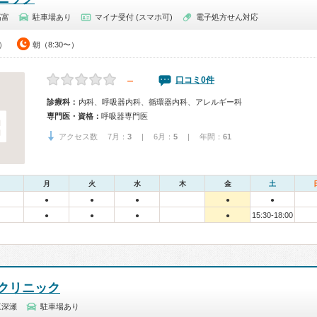
高富
駐車場あり
マイナ受付 (スマホ可)
電子処方せん対応
0）
朝（8:30〜）
－
口コミ0件
診療科：
内科、呼吸器内科、循環器内科、アレルギー科
専門医・資格：
呼吸器専門医
アクセス数 7月：
3
| 6月：
5
| 年間：
61
月
火
水
木
金
土
●
●
●
●
●
15:30-18:00
●
●
●
●
クリニック
東深瀬
駐車場あり