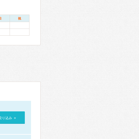
日
祝
絞り込み »