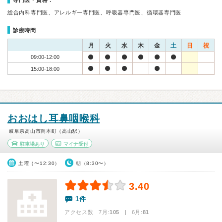
専門医・資格：
総合内科専門医、アレルギー専門医、呼吸器専門医、循環器専門医
診療時間
月
火
水
木
金
土
日
祝
09:00-12:00
15:00-18:00
おおはし耳鼻咽喉科
岐阜県高山市岡本町（高山駅）
駐車場あり
マイナ受付
土曜（〜12:30）
朝（8:30〜）
3.40
1件
アクセス数 7月:
105
| 6月:
81