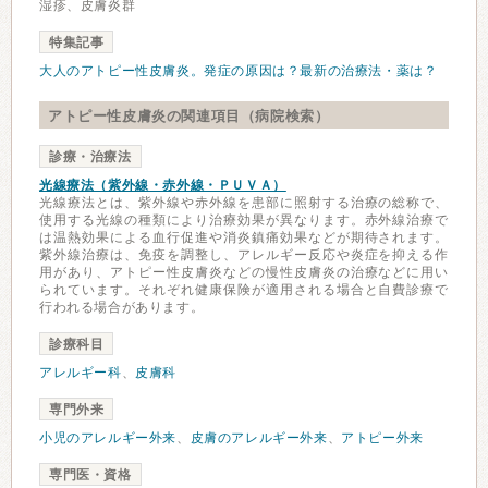
湿疹、皮膚炎群
特集記事
大人のアトピー性皮膚炎。発症の原因は？最新の治療法・薬は？
アトピー性皮膚炎の関連項目（病院検索）
診療・治療法
光線療法（紫外線・赤外線・ＰＵＶＡ）
光線療法とは、紫外線や赤外線を患部に照射する治療の総称で、
使用する光線の種類により治療効果が異なります。赤外線治療で
は温熱効果による血行促進や消炎鎮痛効果などが期待されます。
紫外線治療は、免疫を調整し、アレルギー反応や炎症を抑える作
用があり、アトピー性皮膚炎などの慢性皮膚炎の治療などに用い
られています。それぞれ健康保険が適用される場合と自費診療で
行われる場合があります。
診療科目
アレルギー科
、
皮膚科
専門外来
小児のアレルギー外来
、
皮膚のアレルギー外来
、
アトピー外来
専門医・資格