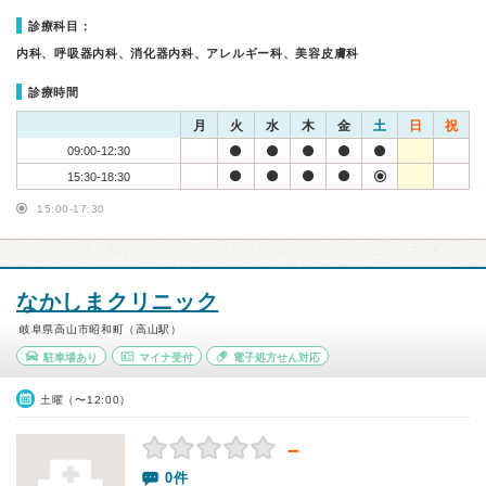
診療科目：
内科、呼吸器内科、消化器内科、アレルギー科、美容皮膚科
診療時間
月
火
水
木
金
土
日
祝
09:00-12:30
15:30-18:30
15:00-17:30
なかしまクリニック
岐阜県高山市昭和町（高山駅）
駐車場あり
マイナ受付
電子処方せん対応
土曜（〜12:00）
－
0件