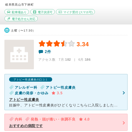
岐阜県高山市下林町
駐車場あり
電子決済可
マイナ受付
(スマホ可)
電子処方せん対応
土曜（〜17:30）
3.34
2件
アクセス数 7月:
182
| 6月:
186
アトピー性皮膚炎の口コミ
アレルギー科
アトピー性皮膚炎
皮膚の発疹・かゆみ
3.5
アトピー性皮膚炎
妊娠中、アトピー性皮膚炎がひどくなりこちらに入院しました。特に手のひらの水泡がひどくかゆくて眠れないくらいでした。こちらの病院は食事療法とマコモとゆう植物をつかった真っ黒なお風呂に入浴するとゆう治療方
内科
発熱・頭が痛い・体調不良
4.0
おすすめの病院です