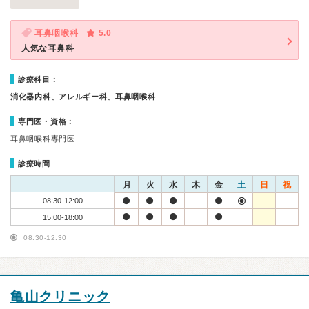
耳鼻咽喉科
5.0
人気な耳鼻科
診療科目：
消化器内科、アレルギー科、耳鼻咽喉科
専門医・資格：
耳鼻咽喉科専門医
診療時間
月
火
水
木
金
土
日
祝
08:30-12:00
15:00-18:00
08:30-12:30
亀山クリニック