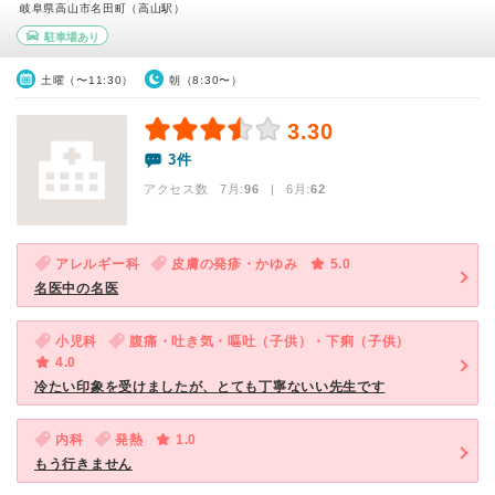
岐阜県高山市名田町（高山駅）
駐車場あり
土曜（〜11:30）
朝（8:30〜）
3.30
3件
アクセス数 7月:
96
| 6月:
62
アレルギー科
皮膚の発疹・かゆみ
5.0
名医中の名医
小児科
腹痛・吐き気・嘔吐（子供）・下痢（子供）
4.0
冷たい印象を受けましたが、とても丁寧ないい先生です
内科
発熱
1.0
もう行きません