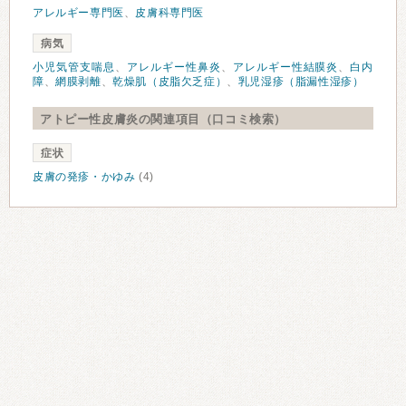
アレルギー専門医
、
皮膚科専門医
病気
小児気管支喘息
、
アレルギー性鼻炎
、
アレルギー性結膜炎
、
白内
障
、
網膜剥離
、
乾燥肌（皮脂欠乏症）
、
乳児湿疹（脂漏性湿疹）
アトピー性皮膚炎の関連項目（口コミ検索）
症状
皮膚の発疹・かゆみ
(4)