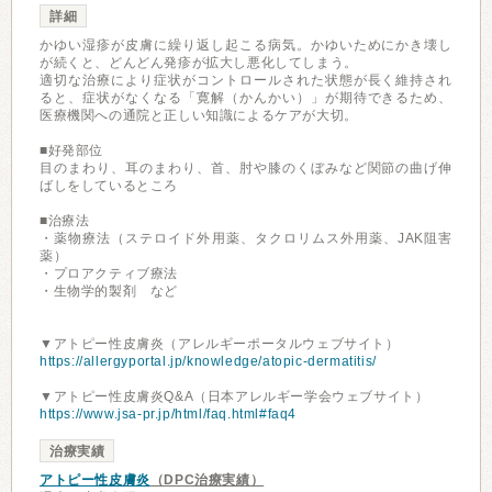
詳細
かゆい湿疹が皮膚に繰り返し起こる病気。かゆいためにかき壊し
が続くと、どんどん発疹が拡大し悪化してしまう。
適切な治療により症状がコントロールされた状態が長く維持され
ると、症状がなくなる「寛解（かんかい）」が期待できるため、
医療機関への通院と正しい知識によるケアが大切。
■好発部位
目のまわり、耳のまわり、首、肘や膝のくぼみなど関節の曲げ伸
ばしをしているところ
■治療法
・薬物療法（ステロイド外用薬、タクロリムス外用薬、JAK阻害
薬）
・プロアクティブ療法
・生物学的製剤 など
▼アトピー性皮膚炎（アレルギーポータルウェブサイト）
https://allergyportal.jp/knowledge/atopic-dermatitis/
▼アトピー性皮膚炎Q&A（日本アレルギー学会ウェブサイト）
https://www.jsa-pr.jp/html/faq.html#faq4
治療実績
アトピー性皮膚炎
（DPC治療実績）