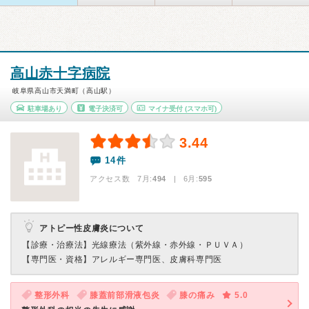
高山赤十字病院
岐阜県高山市天満町（高山駅）
駐車場あり
電子決済可
マイナ受付
(スマホ可)
3.44
14件
アクセス数 7月:
494
| 6月:
595
アトピー性皮膚炎について
【診療・治療法】
光線療法（紫外線・赤外線・ＰＵＶＡ）
【専門医・資格】
アレルギー専門医、皮膚科専門医
整形外科
膝蓋前部滑液包炎
膝の痛み
5.0