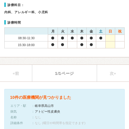
診療科目：
内科、アレルギー科、小児科
診療時間
月
火
水
木
金
土
日
祝
08:30-11:30
15:30-18:00
«前
1/1ページ
次»
10件の医療機関が見つかりました
エリア・駅
岐阜県高山市
病気
アトピー性皮膚炎
名称
なし
詳細条件
なし (曜日や時間帯を指定できます)