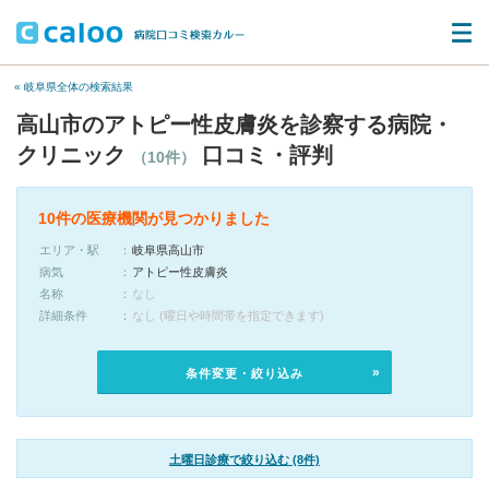
« 岐阜県全体の検索結果
高山市のアトピー性皮膚炎を診察する病院・
クリニック
口コミ・評判
（10件）
10件の医療機関が見つかりました
エリア・駅
岐阜県高山市
病気
アトピー性皮膚炎
名称
なし
詳細条件
なし (曜日や時間帯を指定できます)
条件変更・絞り込み
土曜日診療で絞り込む (8件)