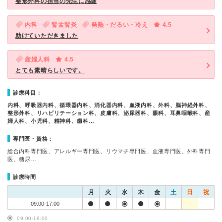
整形外科の担当の先生に感謝
内科
腎盂腎炎
発熱・だるい・冷え
4.5
助けていただきました
産婦人科
4.5
とても素晴らしいです。
診療科目：
内科、呼吸器内科、循環器内科、消化器内科、血液内科、外科、脳神経外科、
整形外科、リハビリテーション科、皮膚科、泌尿器科、眼科、耳鼻咽喉科、産
婦人科、小児科、精神科、歯科…
専門医・資格：
総合内科専門医、アレルギー専門医、リウマチ専門医、血液専門医、外科専門
医、糖尿…
診療時間
月
火
水
木
金
土
日
祝
09:00-17:00
09:00-19:00