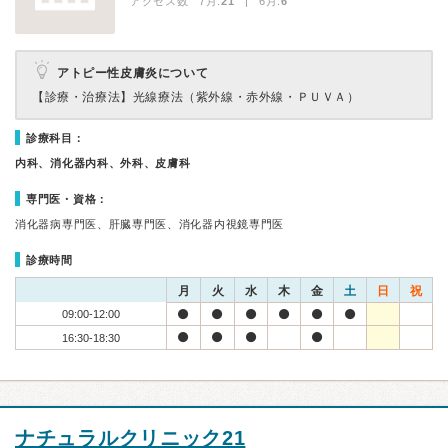
アクセス数 7月:
21
| 6月:
6
アトピー性皮膚炎について
【診療・治療法】
光線療法（紫外線・赤外線・ＰＵＶＡ）
診療科目：
内科、消化器内科、外科、皮膚科
専門医・資格：
消化器病専門医、肝臓専門医、消化器内視鏡専門医
診療時間
月
火
水
木
金
土
日
祝
09:00-12:00
16:30-18:30
ナチュラルクリニック21