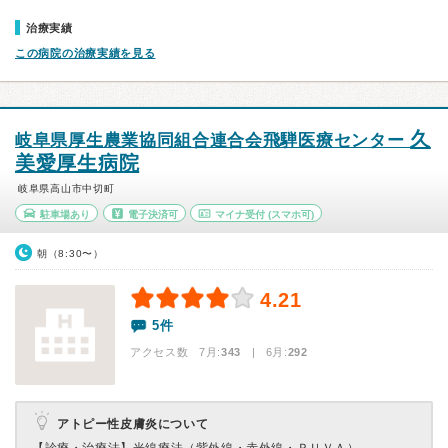
治療実績
この病院の治療実績を見る
久
岐阜県厚生農業協同組合連合会飛騨医療センター
美愛厚生病院
岐阜県高山市中切町
駐車場あり
電子決済可
マイナ受付
(スマホ可)
朝（8:30〜）
4.21
5件
アクセス数 7月:
343
| 6月:
292
アトピー性皮膚炎について