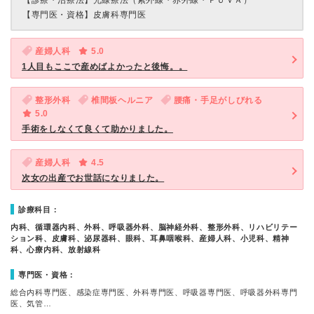
【診療・治療法】
光線療法（紫外線・赤外線・ＰＵＶＡ）
【専門医・資格】
皮膚科専門医
産婦人科
5.0
1人目もここで産めばよかったと後悔。。
整形外科
椎間板ヘルニア
腰痛・手足がしびれる
5.0
手術をしなくて良くて助かりました。
産婦人科
4.5
次女の出産でお世話になりました。
診療科目：
内科、循環器内科、外科、呼吸器外科、脳神経外科、整形外科、リハビリテー
ション科、皮膚科、泌尿器科、眼科、耳鼻咽喉科、産婦人科、小児科、精神
科、心療内科、放射線科
専門医・資格：
総合内科専門医、感染症専門医、外科専門医、呼吸器専門医、呼吸器外科専門
医、気管…