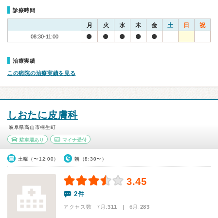
診療時間
月
火
水
木
金
土
日
祝
08:30-11:00
治療実績
この病院の治療実績を見る
しおたに皮膚科
岐阜県高山市桐生町
駐車場あり
マイナ受付
土曜（〜12:00）
朝（8:30〜）
3.45
2件
アクセス数 7月:
311
| 6月:
283