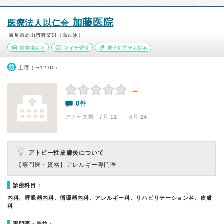
加藤医院
医療法人以仁会
岐阜県高山市有楽町（高山駅）
駐車場あり
マイナ受付
電子処方せん対応
土曜（〜12:00）
－
0件
アクセス数 7月:
12
| 6月:
24
アトピー性皮膚炎について
【専門医・資格】
アレルギー専門医
診療科目：
内科、呼吸器内科、循環器内科、アレルギー科、リハビリテーション科、皮膚
科