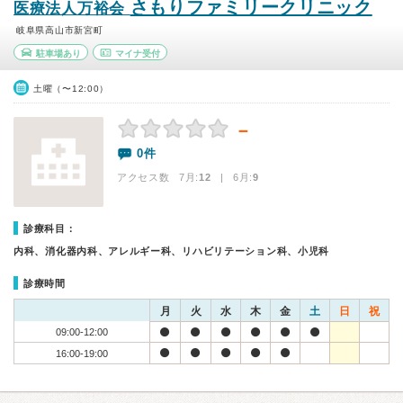
さもりファミリークリニック
医療法人万裕会
岐阜県高山市新宮町
駐車場あり
マイナ受付
土曜（〜12:00）
－
0件
アクセス数 7月:
12
| 6月:
9
診療科目：
内科、消化器内科、アレルギー科、リハビリテーション科、小児科
診療時間
月
火
水
木
金
土
日
祝
09:00-12:00
16:00-19:00