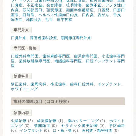
ライマウス
、
臼歯部中間欠損
、
仮性口臭症
、
根尖性歯周炎
、
真性
口臭症
、
不正咬合
、
発音障害
、
咀嚼障害
、
歯列不正
、
アフタ性口
内炎
、
顎関節脱臼
、
顎変形症
、
顔面半側萎縮症
、
口蓋裂
、
口唇口
蓋裂
、
口唇裂
、
ヘルペス性歯肉口内炎
、
口内炎
、
舌がん
、
舌炎
、
唾石症
、
地図状舌
、
毛舌
、
扁平苔癬
専門外来
口臭外来
、
障害者歯科診療
、
顎関節症専門外来
専門医・資格
口腔外科専門医
、
歯科麻酔専門医
、
歯周病専門医
、
小児歯科専門
医
、
歯科放射線専門医
、
補綴歯科専門医
、
口腔インプラント専門
医
診療科目
矯正歯科
、
歯周病科
、
小児歯科
、
歯科口腔外科
、
インプラント
、
ホワイトニング
歯科の関連項目（口コミ検索）
診療内容
虫歯治療
(3)、
歯周病治療
(1)、
歯のクリーニング
(1)、
ホワイト
ニング
(0)、
顎関節症
(0)、
セラミック審美治療
(0)、
予防歯科
(0)、
インプラント
(0)、
口・歯・顎
(0)、
再検査・精密検査
(0)