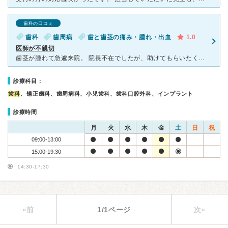
歯科の口コミ
歯科
歯周病
歯と歯茎の痛み・腫れ・出血
1.0
医師が不親切
歯茎が腫れて急遽来院。 院長不在でしたが、助けてもらいたくて来院しました。 薬を入れてもらいましたが、「かなりウミが出ている」と言われ、不安しかありませんでした。 学会では抜く事例とか？ 学
診療科目：
歯科
、矯正歯科、歯周病科、小児歯科、歯科口腔外科、インプラント
診療時間
月
火
水
木
金
土
日
祝
09:00-13:00
15:00-19:30
14:30-17:30
«前
1/1ページ
次»