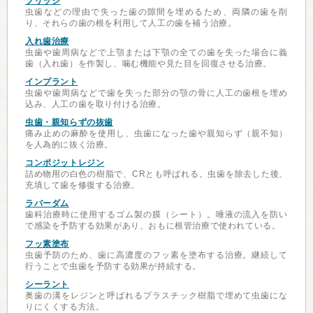
ブリッジ
虫歯などの理由で失った歯の隙間を埋めるため、両隣の歯を削
り、それらの歯の根を利用して人工の歯を補う治療。
入れ歯治療
虫歯や歯周病などで上顎または下顎の全ての歯を失った場合に義
歯（入れ歯）を作製し、噛む機能や見た目を回復させる治療。
インプラント
虫歯や歯周病などで歯を失った部分の顎の骨に人工の歯根を埋め
込み、人工の歯を取り付ける治療。
虫歯・親知らずの抜歯
痛み止めの麻酔を使用し、虫歯になった歯や親知らず（親不知）
を人為的に抜く治療。
コンポジットレジン
詰め物用の白色の樹脂で、CRとも呼ばれる。虫歯を除去した後、
充填して歯を修復する治療。
ラバーダム
歯科治療時に使用するゴム製の膜（シート）。唾液の流入を防い
で感染を予防する効果があり、おもに根管治療で使われている。
フッ素塗布
虫歯予防のため、歯に高濃度のフッ素を塗布する治療。継続して
行うことで虫歯を予防する効果が持続する。
シーラント
奥歯の溝をレジンと呼ばれるプラスチック樹脂で埋めて虫歯にな
りにくくする方法。