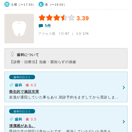
土曜（〜17:30）
夜（〜19:30）
3.39
5件
アクセス数 7月:
97
| 6月:
174
歯科について
【診療・治療法】
虫歯・親知らずの抜歯
歯科の口コミ
歯科
4.5
衛生的で施設充実
友達が通院していた事もあり,初診予約をまずしてから受診しました。 4回ほど通院させてもらってますが,とにかく院内のスタッフの方々が親切でとても丁寧かつ,時にはフレンドリーに対応して下さいます。スタッ
歯科の口コミ
歯科
3.5
清潔感がある。
受付の方の対応は良かったです。 担当していただいた先生も、丁寧に私の歯の状態、問題点、今後の治療について説明してくださり、低姿勢で好感が持てました。 ただ、歯科助手なのか歯科衛生士なのか不明で