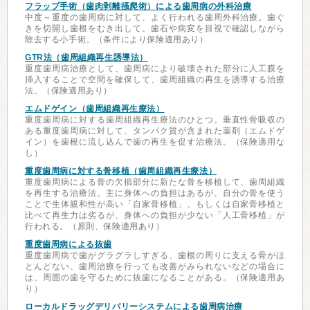
フラップ手術（歯肉剥離掻爬術）による歯周病の外科治療
中度～重度の歯周病に対して、よく行われる歯周外科治療。歯ぐ
きを切開し歯根をむき出して、歯石や病変を目視で確認しながら
除去する小手術。（条件により保険適用あり）
GTR法（歯周組織再生誘導法）
重度歯周病治療として、歯周病により破壊された部分に人工膜を
挿入することで空間を確保して、歯周組織の再生を誘導する治療
法。（保険適用あり）
エムドゲイン（歯周組織再生療法）
重度歯周病に対する歯周組織再生療法のひとつ。垂直性骨吸収の
ある重度歯周病に対して、タンパク質が含まれた薬剤（エムドゲ
イン）を歯根に流し込んで歯の再生を促す治療法。（保険適用な
し）
重度歯周病に対する骨移植（歯周組織再生療法）
重度歯周病による骨の欠損部分に新たな骨を移植して、歯周組織
を再生する治療法。主に身体への負担はあるが、自分の骨を使う
ことで生体親和性が高い「自家骨移植」、もしくは自家骨移植と
比べて再生力は劣るが、身体への負担が少ない「人工骨移植」が
行われる。（原則、保険適用あり）
重度歯周病による抜歯
重度歯周病で歯がグラグラしすぎる、歯根の周りに支える骨がほ
とんどない、歯周治療を行っても改善がみられないなどの場合に
は、周囲の歯を守るために抜歯になることがある。（保険適用あ
り）
ローカルドラッグデリバリーシステムによる歯周病治療