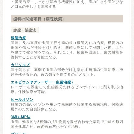
・審美治療：しっかり噛める機能性に加え、歯の白さや歯並びな
ど口元の美しさを追求する
歯科の関連項目（病院検索）
診療・治療法
根管治療
歯髄に及ぶ重度の虫歯で行う歯の根（根管内）の治療。根管内の
細菌や傷んだ神経を取り除き、無菌状態にして密閉した後、土台
を建てて被せ物をする。それにより、抜歯を回避し、歯の機能を
維持することが可能になる。
カリソルブ
歯を削らず、薬剤で虫歯の部分だけを溶かす無痛の虫歯治療。神
経を残せるため、歯の強度を保てるのがメリット。
エルビウムヤグレーザー（虫歯治療）
レーザーを照射して虫歯部分だけをピンポイントに削り取る治
療。保険診療が可能。
ヒールオゾン
殺菌力の高いオゾンを用いて虫歯菌を殺菌する虫歯治療。保険適
用外のため自費診療となる。
3Mix-MP法
虫歯に効果的な3種類の抗生物質を混ぜ合わせた薬剤で虫歯の原因
菌を死滅させ、歯の再石灰化を促す治療。