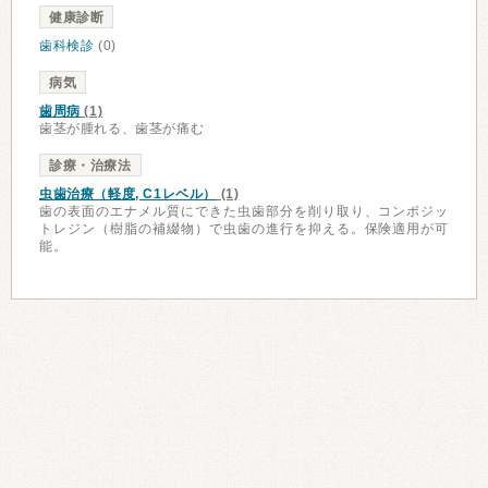
健康診断
歯科検診
(0)
病気
歯周病
(1)
歯茎が腫れる、歯茎が痛む
診療・治療法
虫歯治療（軽度, C1レベル）
(1)
歯の表面のエナメル質にできた虫歯部分を削り取り、コンポジッ
トレジン（樹脂の補綴物）で虫歯の進行を抑える。保険適用が可
能。