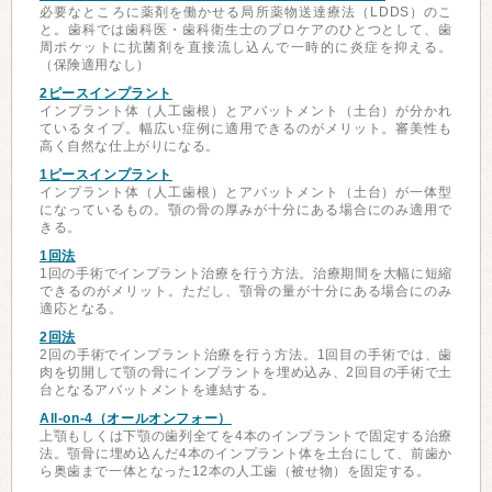
必要なところに薬剤を働かせる局所薬物送達療法（LDDS）のこ
と。歯科では歯科医・歯科衛生士のプロケアのひとつとして、歯
周ポケットに抗菌剤を直接流し込んで一時的に炎症を抑える。
（保険適用なし）
2ピースインプラント
インプラント体（人工歯根）とアバットメント（土台）が分かれ
ているタイプ。幅広い症例に適用できるのがメリット。審美性も
高く自然な仕上がりになる。
1ピースインプラント
インプラント体（人工歯根）とアバットメント（土台）が一体型
になっているもの。顎の骨の厚みが十分にある場合にのみ適用で
きる。
1回法
1回の手術でインプラント治療を行う方法。治療期間を大幅に短縮
できるのがメリット。ただし、顎骨の量が十分にある場合にのみ
適応となる。
2回法
2回の手術でインプラント治療を行う方法。1回目の手術では、歯
肉を切開して顎の骨にインプラントを埋め込み、2回目の手術で土
台となるアバットメントを連結する。
All-on-4（オールオンフォー）
上顎もしくは下顎の歯列全てを4本のインプラントで固定する治療
法。顎骨に埋め込んだ4本のインプラント体を土台にして、前歯か
ら奥歯まで一体となった12本の人工歯（被せ物）を固定する。