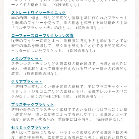
ーメイドの矯正手法。（保険適用なし）
ストレートワイヤーテクニック
歯の凸凹、傾き、形など平均的な情報を基に作られたブラケット
と既成のワイヤーを使って、歯の動きを調整する歯科矯正の手法
「マルチブラケット法」のひとつ。（保険適用なし）
ローフォースローフリクション装置
従来のワイヤー装置と比べ、歯根膜に与える力を弱めることで治
療中の痛みを軽減して、早く歯を整えることができる開閉式のシ
ャッターがついたブラケット。（保険適用なし）
メタルブラケット
ステンレス・チタンなど金属素材の矯正器具で、強度と耐久性に
優れ、他素材と比べて費用を抑えられるワイヤー矯正の代表的な
装置。（原則保険適用なし）
クリアブラケット
半透明で目立ちにくい矯正装置の総称で、主にプラスチック・セ
ラミック・ジルコニアなどの素材があり、金属アレルギーのリス
クがなく、多くの症例に対応可能。（保険適用なし）
プラスチックブラケット
透明や白色のプラスチック素材でできた安価かつ目立ちにくい矯
正装置だが、濃い飲食物によって着色しやすく、金属製と比べて
強度・耐久性が劣るため、重症例には不向き。（保険適用なし）
セラミックブラケット
他と比べて高額になるが、セラミック素材なので金属製同様の強
度・耐久性を持ち、飲食物による着色にも強く、歯に近い自然な