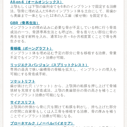
All-on-6（オールオンシックス）
上顎もしくは下顎の歯列全てを6本のインプラントで固定する治療
法。顎骨に埋め込んだ6本のインプラント体を土台にして、前歯か
ら奥歯まで一体となった12本の人工歯（被せ物）を固定する。
GBR（骨再生法）
インプラントの埋め込みに必要な骨が不足している時に行う骨造
成法の一つ。骨誘導再生法とも呼ばれ、骨を造りたい部位に骨の
再生を促す材料を入れ、通常3か月～6か月程度置くことで骨を再
生させる。
骨移植（ボーングラフト）
インプラント体を埋め込む予定の部分に骨を移植する治療。骨量
不足でもインプラント治療が可能。
リッジエクスパンジョン（スプリットクレスト）
専用の器具で狭い歯槽骨の骨幅を拡大し、インプラントの埋入を
可能にする骨造成手術。
ソケットリフト
歯が抜けた穴（ソケット）から、上顎洞の粘膜を押し上げて骨補
填材を充填する骨造成法。上顎の奥歯部分の骨の高さを補うこと
でインプラント治療が可能になる。
サイナスリフト
上顎洞の外側から骨に穴を開けて粘膜を剥がし、持ち上げた部分
の空間に自家骨もしくは人工骨を移植する治療。骨の厚みを補う
ことでインプラント治療が可能になる。
ブローネマルク（ノーベルバイオケア）