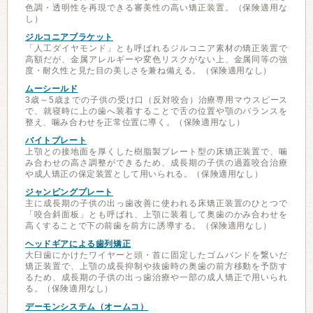
色調・透明性を再現できる審美性の高い矯正装置。（保険適用な
し）
ジルコニアブラケット
「人工ダイヤモンド」とも呼ばれるジルコニア素材の矯正装置で
高額だが、金属アレルギーや変色リスクがない上、金属同等の強
度・耐久性と見た目の美しさを兼ね備える。（保険適用なし）
ムーシールド
3歳～5歳までの子供の受け口（反対咬合）治療専用マウスピース
で、就寝時に上の歯へ装着することで舌の位置や顎のバランスを
整え、噛み合わせを正常位置に導く。（保険適用なし）
バイトプレート
上顎との接地面を厚くした樹脂製プレート型の床矯正装置で、噛
み合わせの高さ調整ができるため、成長期の子供の過蓋咬合治療
や成人矯正の保定装置として用いられる。（保険適用なし）
ジャンピングプレート
主に成長期の子供の出っ歯改善に使われる床矯正装置のひとつで
「咬合斜面板」とも呼ばれ、上顎に装着して奥歯のかみ合わせを
高くすることで下の前歯を前方に誘導する。（保険適用なし）
ヘッドギアによる歯列矯正
大臼歯にかけたワイヤーと頭・首に固定したゴムバンドを繋いだ
矯正装置で、上顎の成長抑制や抜歯時の奥歯の前方移動を予防す
るため、成長期の子供の出っ歯治療や一部の成人矯正で用いられ
る。（保険適用なし）
デーモンシステム（オームコ）