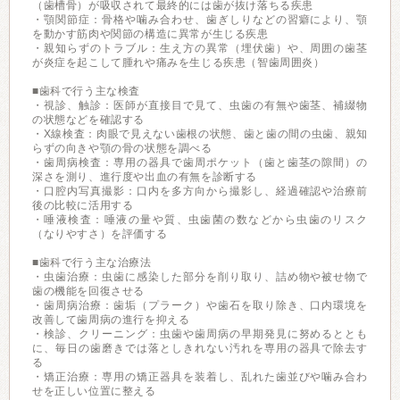
（歯槽骨）が吸収されて最終的には歯が抜け落ちる疾患
・顎関節症：骨格や噛み合わせ、歯ぎしりなどの習癖により、顎
を動かす筋肉や関節の構造に異常が生じる疾患
・親知らずのトラブル：生え方の異常（埋伏歯）や、周囲の歯茎
が炎症を起こして腫れや痛みを生じる疾患（智歯周囲炎）
■歯科で行う主な検査
・視診、触診：医師が直接目で見て、虫歯の有無や歯茎、補綴物
の状態などを確認する
・X線検査：肉眼で見えない歯根の状態、歯と歯の間の虫歯、親知
らずの向きや顎の骨の状態を調べる
・歯周病検査：専用の器具で歯周ポケット（歯と歯茎の隙間）の
深さを測り、進行度や出血の有無を診断する
・口腔内写真撮影：口内を多方向から撮影し、経過確認や治療前
後の比較に活用する
・唾液検査：唾液の量や質、虫歯菌の数などから虫歯のリスク
（なりやすさ）を評価する
■歯科で行う主な治療法
・虫歯治療：虫歯に感染した部分を削り取り、詰め物や被せ物で
歯の機能を回復させる
・歯周病治療：歯垢（プラーク）や歯石を取り除き、口内環境を
改善して歯周病の進行を抑える
・検診、クリーニング：虫歯や歯周病の早期発見に努めるととも
に、毎日の歯磨きでは落としきれない汚れを専用の器具で除去す
る
・矯正治療：専用の矯正器具を装着し、乱れた歯並びや噛み合わ
せを正しい位置に整える