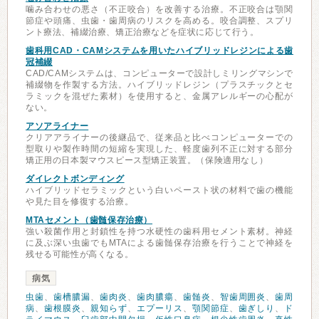
噛み合わせの悪さ（不正咬合）を改善する治療。不正咬合は顎関
節症や頭痛、虫歯・歯周病のリスクを高める。咬合調整、スプリ
ント療法、補綴治療、矯正治療などを症状に応じて行う。
歯科用CAD・CAMシステムを用いたハイブリッドレジンによる歯
冠補綴
CAD/CAMシステムは、コンピューターで設計しミリングマシンで
補綴物を作製する方法。ハイブリッドレジン（プラスチックとセ
ラミックを混ぜた素材）を使用すると、金属アレルギーの心配が
ない。
アソアライナー
クリアアライナーの後継品で、従来品と比べコンピューターでの
型取りや製作時間の短縮を実現した、軽度歯列不正に対する部分
矯正用の日本製マウスピース型矯正装置。（保険適用なし）
ダイレクトボンディング
ハイブリッドセラミックという白いペースト状の材料で歯の機能
や見た目を修復する治療。
MTAセメント（歯髄保存治療）
強い殺菌作用と封鎖性を持つ水硬性の歯科用セメント素材。神経
に及ぶ深い虫歯でもMTAによる歯髄保存治療を行うことで神経を
残せる可能性が高くなる。
病気
虫歯
、
歯槽膿漏
、
歯肉炎
、
歯肉膿瘍
、
歯髄炎
、
智歯周囲炎
、
歯周
病
、
歯根膜炎
、
親知らず
、
エプーリス
、
顎関節症
、
歯ぎしり
、
ド