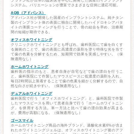
プラトン社が日本の臨床医を中心に開発した国産のインプラント
システム。バリエーションが豊富でさまざまな症例に適応可能。
AQB（アドバンス）
アドバンス社が開発した国産のインプラントシステム。純チタン
製のインプラント体の表面に独自に開発したハイドロキシアパタ
イトの薄膜コーティングを行うことで、骨の結合を早め、治療期
間の短縮が期待できる。
オフィスホワイトニング
クリニックホワイトニングとも呼ばれ、歯科医院にて歯を白くす
る施術のことで、歯の表面に高濃度の薬剤を塗り特殊な光を当て
て歯の色素を分解するため、短期間で効果を実感しやすい。（保
険適用なし）
ホームホワイトニング
歯科医の指示のもと、患者自身が自宅などで歯の漂白を行うこ
と。歯科医院にて作製したマウスピースに低濃度の薬剤を入れ、
毎日2時間以上装着することで歯の色素を細かく分解するので、自
然な白さが続きやすい。（保険適用なし）
デュアルホワイトニング
歯科医院で行う「オフィスホワイトニング」と、歯科医院で作製
したマウスピースを用いて患者自身で行う「ホームホワイトニン
グ」を併用する方法。単一方法と比べて歯の漂白効果が高まる
が、費用が高額になる。（保険適用なし）
ゴースマイル
ホームホワイトニング商品の海外ブランド。過酸化水素6%が含ま
れたホワイトニングジェルは、オフィスホワイトニング後のアフ