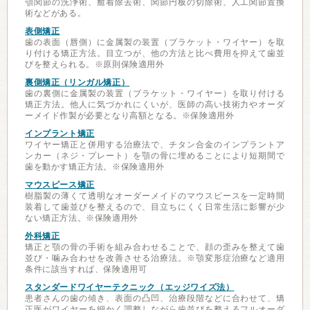
顎関節の洗浄術、癒着除去術、関節円板の切除術、人工関節置換
術などがある。
表側矯正
歯の表面（唇側）に金属製の装置（ブラケット・ワイヤー）を取
り付ける矯正方法。目立つが、他の方法と比べ費用を抑えて歯並
びを整えられる。※原則保険適用外
裏側矯正（リンガル矯正）
歯の裏側に金属製の装置（ブラケット・ワイヤー）を取り付ける
矯正方法。他人に気づかれにくいが、医師の高い技術力やオーダ
ーメイド作製が必要となり高額となる。※保険適用外
インプラント矯正
ワイヤー矯正と併用する治療法で、チタン合金のインプラントア
ンカー（ネジ・プレート）を顎の骨に埋めることにより短期間で
歯を動かす矯正方法。※保険適用外
マウスピース矯正
樹脂製の薄くて透明なオーダーメイドのマウスピースを一定時間
装着して歯並びを整えるので、目立ちにくく日常生活に影響が少
ない矯正方法。※保険適用外
外科矯正
矯正と顎の骨の手術を組み合わせることで、顔の歪みを整えて歯
並び・噛み合わせを改善させる治療法。※顎変形症治療など適用
条件に該当すれば、保険適用可
スタンダードワイヤーテクニック（エッジワイズ法）
患者さんの歯の傾き、表面の凸凹、治療段階などに合わせて、矯
正医がワイヤーを細かく調整しながら歯並びを整えるフルオーダ