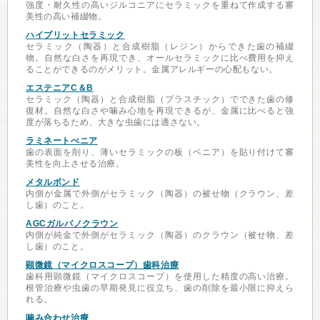
強度・耐久性の高いジルコニアにセラミックを重ねて作成する審
美性の高い補綴物。
ハイブリットセラミック
セラミック（陶器）と合成樹脂（レジン）からできた歯の補綴
物。自然な白さを再現でき、オールセラミックに比べ費用を抑え
ることができるのがメリット。金属アレルギーの心配もない。
エステニアC＆B
セラミック（陶器）と合成樹脂（プラスチック）でできた歯の修
復材。自然な白さや噛み心地を再現できるが、金属に比べると強
度が落ちるため、大きな虫歯には適さない。
ラミネートべニア
歯の表面を削り、薄いセラミックの板（ベニア）を貼り付けて審
美性を向上させる治療。
メタルボンド
内側が金属で外側がセラミック（陶器）の被せ物（クラウン、差
し歯）のこと。
AGCガルバノクラウン
内側が純金で外側がセラミック（陶器）のクラウン（被せ物、差
し歯）のこと。
顕微鏡（マイクロスコープ）歯科治療
歯科用顕微鏡（マイクロスコープ）を使用した精度の高い治療。
根管治療や虫歯の早期発見に役立ち、歯の削除を最小限に抑えら
れる。
噛み合わせ治療