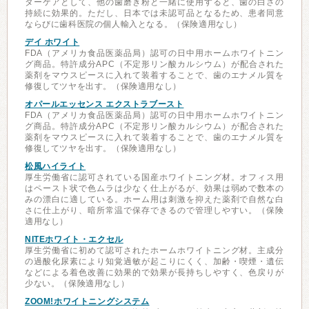
ターケアとして、他の歯磨き粉と一緒に使用すると、歯の白さの
持続に効果的。ただし、日本では未認可品となるため、患者同意
ならびに歯科医院の個人輸入となる。（保険適用なし）
デイ ホワイト
FDA（アメリカ食品医薬品局）認可の日中用ホームホワイトニン
グ商品。特許成分APC（不定形リン酸カルシウム）が配合された
薬剤をマウスピースに入れて装着することで、歯のエナメル質を
修復してツヤを出す。（保険適用なし）
オパールエッセンス エクストラブースト
FDA（アメリカ食品医薬品局）認可の日中用ホームホワイトニン
グ商品。特許成分APC（不定形リン酸カルシウム）が配合された
薬剤をマウスピースに入れて装着することで、歯のエナメル質を
修復してツヤを出す。（保険適用なし）
松風ハイライト
厚生労働省に認可されている国産ホワイトニング材。オフィス用
はペースト状で色ムラは少なく仕上がるが、効果は弱めで数本の
みの漂白に適している。ホーム用は刺激を抑えた薬剤で自然な白
さに仕上がり、暗所常温で保存できるので管理しやすい。（保険
適用なし）
NITEホワイト・エクセル
厚生労働省に初めて認可されたホームホワイトニング材。主成分
の過酸化尿素により知覚過敏が起こりにくく、加齢・喫煙・遺伝
などによる着色改善に効果的で効果が長持ちしやすく、色戻りが
少ない。（保険適用なし）
ZOOM!ホワイトニングシステム