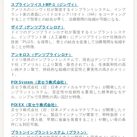
スプラインツイストMP-1（ジンヴィ）
アメリカのジンヴィ社が製造するインプラントシステム。インプ
ラント体の表面にハイドロキシアパタイト（HA）をコーティング
することで顎骨との結合が早く、治療期間の短縮が可能になる。
ザイブ（デンツプライシロナ）
ドイツのデンツプライシロナ社が製造するインプラントシステ
ム。インプラント体（人工歯根）にデンツプライシロナ社独自の
技術「PLUS」を採用し、骨との結合を促進して治療期間を短縮す
ることが特徴。
アンキロス（デンツプライシロナ）
ドイツ発祥のインプラントシステムで、現在はデンツプライシロ
ナ社（アメリカ）により製造・販売されている。生体親和性の高
い純チタン製で、持続的な組織の安定性と審美性の高さがメリッ
ト。
POI System（京セラ株式会社）
京セラ株式会社（旧：日本メディカルマテリアル）が開発したイ
ンプラントシステム。安定性や信頼性を重視した標準的なモデ
ル。シンプルで汎用性の高い設計が特徴。
POI EX（京セラ株式会社）
京セラ株式会社（旧：日本メディカルマテリアル）が開発したイ
ンプラントシステム。製品ラインナップが豊富で、即時負荷（イ
ンプラント埋入後、早期に仮歯を装着すること）や難しい骨の条
件にも対応可能。
プラトンインプラントシステム（プラトン）