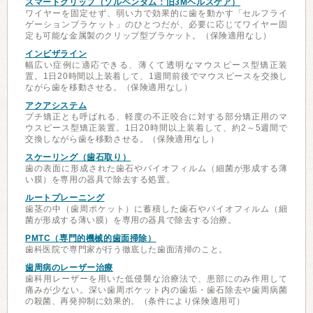
スマートクリップ（ソルベンタム：旧3Mヘルスケア）
ワイヤーを固定せず、弱い力で効果的に歯を動かす「セルフライ
ゲーションブラケット」のひとつだが、必要に応じてワイヤー固
定も可能な金属製のクリップ型ブラケット。（保険適用なし）
インビザライン
幅広い症例に適応できる、薄くて透明なマウスピース型矯正装
置。1日20時間以上装着して、1週間前後でマウスピースを交換し
ながら歯を移動させる。（保険適用なし）
アクアシステム
プチ矯正とも呼ばれる、軽度の不正咬合に対する部分矯正用のマ
ウスピース型矯正装置。1日20時間以上装着して、約2～5週間で
交換しながら歯を移動させる。（保険適用なし）
スケーリング（歯石取り）
歯の表面に形成された歯石やバイオフィルム（細菌が形成する薄
い膜）を専用の器具で除去する処置。
ルートプレーニング
歯茎の中（歯周ポケット）に蓄積した歯石やバイオフィルム（細
菌が形成する薄い膜）を専用の器具で除去する治療。
PMTC（専門的機械的歯面掃除）
歯科医院で専門家が行う徹底した歯面清掃のこと。
歯周病のレーザー治療
歯科用レーザーを用いた低侵襲な治療法で、患部にのみ作用して
痛みが少ない。深い歯周ポケット内の歯垢・歯石除去や歯周病菌
の殺菌、再発抑制に効果的。（条件により保険適用可）