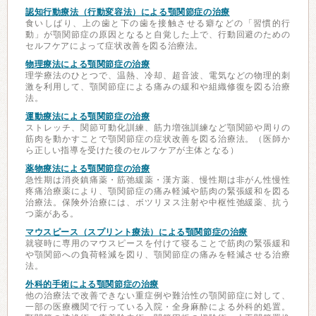
認知行動療法（行動変容法）による顎関節症の治療
食いしばり、上の歯と下の歯を接触させる癖などの「習慣的行
動」が顎関節症の原因となると自覚した上で、行動回避のための
セルフケアによって症状改善を図る治療法。
物理療法による顎関節症の治療
理学療法のひとつで、温熱、冷却、超音波、電気などの物理的刺
激を利用して、顎関節症による痛みの緩和や組織修復を図る治療
法。
運動療法による顎関節症の治療
ストレッチ、関節可動化訓練、筋力増強訓練など顎関節や周りの
筋肉を動かすことで顎関節症の症状改善を図る治療法。（医師か
ら正しい指導を受けた後のセルフケアが主体となる）
薬物療法による顎関節症の治療
急性期は消炎鎮痛薬・筋弛緩薬・漢方薬、慢性期は非がん性慢性
疼痛治療薬により、顎関節症の痛み軽減や筋肉の緊張緩和を図る
治療法。保険外治療には、ボツリヌス注射や中枢性弛緩薬、抗う
つ薬がある。
マウスピース（スプリント療法）による顎関節症の治療
就寝時に専用のマウスピースを付けて寝ることで筋肉の緊張緩和
や顎関節への負荷軽減を図り、顎関節症の痛みを軽減させる治療
法。
外科的手術による顎関節症の治療
他の治療法で改善できない重症例や難治性の顎関節症に対して、
一部の医療機関で行っている入院・全身麻酔による外科的処置。