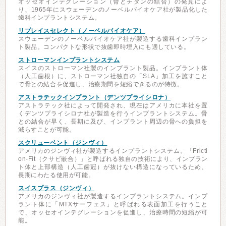
オッセオインテグレーション（骨とチタンの結合）の発見によ
り、1965年にスウェーデンのノーベルバイオケア社が製品化した
歯科インプラントシステム。
リプレイスセレクト（ノーベルバイオケア）
スウェーデンのノーベルバイオケア社が製造する歯科インプラン
ト製品。コンパクトな形状で抜歯即時埋入にも適している。
ストローマンインプラントシステム
スイスのストローマン社製のインプラント製品。インプラント体
（人工歯根）に、ストローマン社独自の「SLA」加工を施すこと
で骨との結合を促進し、治療期間を短縮できるのが特徴。
アストラテックインプラント（デンツプライシロナ）
アストラテック社によって開発され、現在はアメリカに本社を置
くデンツプライシロナ社が製造を行うインプラントシステム。骨
との結合が早く、長期に及び、インプラント周辺の骨への負担を
減らすことが可能。
スクリューベント（ジンヴィ）
アメリカのジンヴィ社が製造するインプラントシステム。「Fricti
on-Fit（クサビ嵌合）」と呼ばれる独自の技術により、インプラン
ト体と上部構造（人工歯冠）が抜けない構造になっているため、
長期にわたる使用が可能。
スイスプラス（ジンヴィ）
アメリカのジンヴィ社が製造するインプラントシステム。インプ
ラント体に「MTXサーフェス」と呼ばれる表面加工を行うこと
で、オッセオインテグレーションを促進し、治療時間の短縮が可
能。