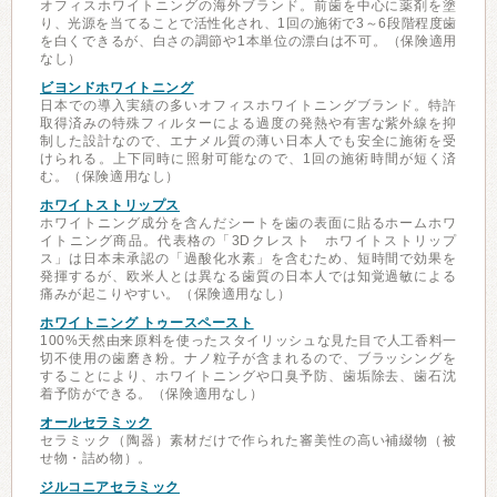
オフィスホワイトニングの海外ブランド。前歯を中心に薬剤を塗
り、光源を当てることで活性化され、1回の施術で3～6段階程度歯
を白くできるが、白さの調節や1本単位の漂白は不可。（保険適用
なし）
ビヨンドホワイトニング
日本での導入実績の多いオフィスホワイトニングブランド。特許
取得済みの特殊フィルターによる過度の発熱や有害な紫外線を抑
制した設計なので、エナメル質の薄い日本人でも安全に施術を受
けられる。上下同時に照射可能なので、1回の施術時間が短く済
む。（保険適用なし）
ホワイトストリップス
ホワイトニング成分を含んだシートを歯の表面に貼るホームホワ
イトニング商品。代表格の「3Dクレスト ホワイトストリップ
ス」は日本未承認の「過酸化水素」を含むため、短時間で効果を
発揮するが、欧米人とは異なる歯質の日本人では知覚過敏による
痛みが起こりやすい。（保険適用なし）
ホワイトニング トゥースペースト
100%天然由来原料を使ったスタイリッシュな見た目で人工香料一
切不使用の歯磨き粉。ナノ粒子が含まれるので、ブラッシングを
することにより、ホワイトニングや口臭予防、歯垢除去、歯石沈
着予防ができる。（保険適用なし）
オールセラミック
セラミック（陶器）素材だけで作られた審美性の高い補綴物（被
せ物・詰め物）。
ジルコニアセラミック