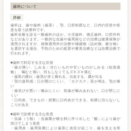
歯科について
詳細
歯科は、歯や歯肉（歯茎）、顎、口腔粘膜など、口内の症状や疾
患を扱う診療科です。
歯科全般を診る一般歯科のほか、小児歯科、矯正歯科、口腔外科
などがあります。一般的な虫歯や歯周病などの治療は健康保険が
適用されますが、保険適用外の治療や補綴物（詰め物、被せ物）
を選択する場合、予防のための処置や審美治療などは自費治療で
行われます。
■歯科で対応する主な症状
・歯が痛い、しみる：冷たいものや甘いものがしみる（知覚過
敏）、噛むと痛い、何もしなくてもズキズキ痛む
・歯茎の腫れ：歯茎が赤く腫れる、出血する、膿が出る
・顎の違和感：口が開けにくい、「カクカク」音が鳴る、顎が痛
い
・歯並びが悪い：噛みにくい、前歯が噛みあわない、口が閉じに
くい
・口内炎、できもの：頻繁に口内炎ができる、粘膜に治らないし
こりがある
■歯科で診療する主な疾患
・虫歯（う蝕）：虫歯菌が糖を餌に作り出した「酸」により歯が
溶けてしまう疾患
・歯周炎：歯周病菌により歯茎に炎症が起こり、歯を支える骨