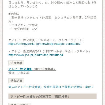
目のまわり、耳のまわり、首、肘や膝のくぼみなど関節の曲げ伸
ばしをしているところ
■治療法
・薬物療法（ステロイド外用薬、タクロリムス外用薬、JAK阻害
薬）
・プロアクティブ療法
・生物学的製剤 など
▼アトピー性皮膚炎（アレルギーポータルウェブサイト）
https://allergyportal.jp/knowledge/atopic-dermatitis/
▼アトピー性皮膚炎Q&A（日本アレルギー学会ウェブサイト）
https://www.jsa-pr.jp/html/faq.html#faq4
治療実績
アトピー性皮膚炎
（DPC治療実績）
湿疹、皮膚炎群
特集記事
大人のアトピー性皮膚炎。発症の原因は？最新の治療法・薬は？
アトピー性皮膚炎の関連項目（病院検索）