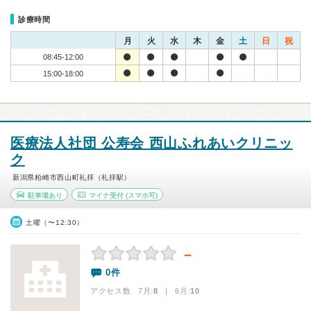
診療時間
月
火
水
木
金
土
日
祝
08:45-12:00
15:00-18:00
医療法人社団 公寿会 西山ふれあいクリニッ
ク
新潟県柏崎市西山町礼拝（礼拝駅）
駐車場あり
マイナ受付
(スマホ可)
土曜（〜12:30）
－
0件
アクセス数 7月:
8
| 6月:
10