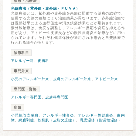
診療・治療法
光線療法（紫外線・赤外線・ＰＵＶＡ）
光線療法とは、紫外線や赤外線を患部に照射する治療の総称で、
使用する光線の種類により治療効果が異なります。赤外線治療で
は温熱効果による血行促進や消炎鎮痛効果などが期待されます。
紫外線治療は、免疫を調整し、アレルギー反応や炎症を抑える作
用があり、アトピー性皮膚炎などの慢性皮膚炎の治療などに用い
られています。それぞれ健康保険が適用される場合と自費診療で
行われる場合があります。
診療科目
アレルギー科
、
皮膚科
専門外来
小児のアレルギー外来
、
皮膚のアレルギー外来
、
アトピー外来
専門医・資格
アレルギー専門医
、
皮膚科専門医
病気
小児気管支喘息
、
アレルギー性鼻炎
、
アレルギー性結膜炎
、
白内
障
、
網膜剥離
、
乾燥肌（皮脂欠乏症）
、
乳児湿疹（脂漏性湿疹）