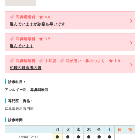
耳鼻咽喉科
4.0
混んでいますが診察も早いです
耳鼻咽喉科
3.5
混んでいます
耳鼻咽喉科
中耳炎
耳が痛い・鼻のつまり
1.0
柏崎の町医者の質
診療科目：
アレルギー科、耳鼻咽喉科
専門医・資格：
耳鼻咽喉科専門医
診療時間
月
火
水
木
金
土
日
祝
09:00-12:00