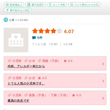
駐車場あり
電子決済可
ネット予約
マイナ受付
(スマホ可)
電子処方せん対応
土曜（〜12:00）
4.07
6件
アクセス数 7月:
87
| 6月:
58
小児科
かぜ
発熱（子供）
4.5
内科、アレルギー科だから
小児科
かぜ
4.5
とても人気の小児科です。
小児科
発熱（子供）・下痢（子供）
4.5
最高の先生です