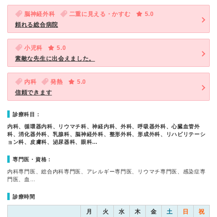
脳神経外科
二重に見える・かすむ
5.0
頼れる総合病院
小児科
5.0
素敵な先生に出会えました。
内科
発熱
5.0
信頼できます
診療科目：
内科、循環器内科、リウマチ科、神経内科、外科、呼吸器外科、心臓血管外
科、消化器外科、乳腺科、脳神経外科、整形外科、形成外科、リハビリテーシ
ョン科、皮膚科、泌尿器科、眼科…
専門医・資格：
内科専門医、総合内科専門医、アレルギー専門医、リウマチ専門医、感染症専
門医、血…
診療時間
月
火
水
木
金
土
日
祝