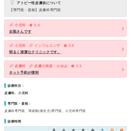
アトピー性皮膚炎について
【専門医・資格】
皮膚科専門医
小児科
5.0
女医さんです
小児科
インフルエンザ
4.0
明るく清潔なクリニックです。
皮膚科
皮膚の発疹・かゆみ
3.5
ネット予約が便利
診療科目：
皮膚科、小児科
専門医・資格：
皮膚科専門医、周産期(新生児)専門医、小児科専門医
診療時間
月
火
水
木
金
土
日
祝