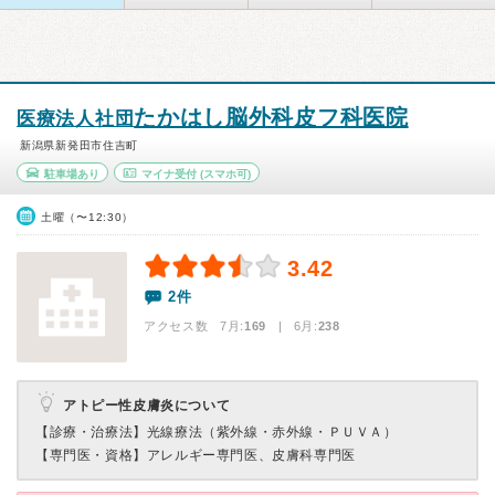
たかはし脳外科皮フ科医院
医療法人社団
新潟県新発田市住吉町
駐車場あり
マイナ受付
(スマホ可)
土曜（〜12:30）
3.42
2件
アクセス数 7月:
169
| 6月:
238
アトピー性皮膚炎について
【診療・治療法】
光線療法（紫外線・赤外線・ＰＵＶＡ）
【専門医・資格】
アレルギー専門医、皮膚科専門医