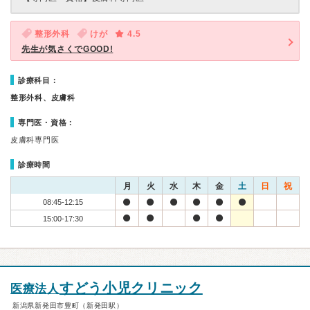
整形外科
けが
4.5
先生が気さくでGOOD!
診療科目：
整形外科、皮膚科
専門医・資格：
皮膚科専門医
診療時間
月
火
水
木
金
土
日
祝
08:45-12:15
15:00-17:30
すどう小児クリニック
医療法人
新潟県新発田市豊町（新発田駅）