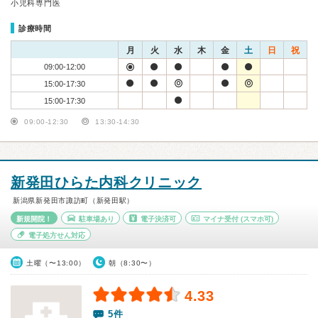
小児科専門医
診療時間
月
火
水
木
金
土
日
祝
09:00-12:00
15:00-17:30
15:00-17:30
09:00-12:30
13:30-14:30
新発田ひらた内科クリニック
新潟県新発田市諏訪町（新発田駅）
新規開院！
駐車場あり
電子決済可
マイナ受付
(スマホ可)
電子処方せん対応
土曜（〜13:00）
朝（8:30〜）
4.33
5件