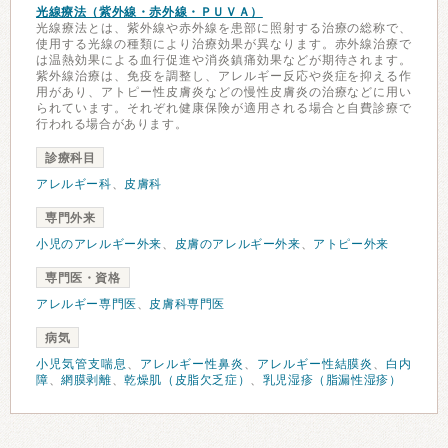
光線療法（紫外線・赤外線・ＰＵＶＡ）
光線療法とは、紫外線や赤外線を患部に照射する治療の総称で、
使用する光線の種類により治療効果が異なります。赤外線治療で
は温熱効果による血行促進や消炎鎮痛効果などが期待されます。
紫外線治療は、免疫を調整し、アレルギー反応や炎症を抑える作
用があり、アトピー性皮膚炎などの慢性皮膚炎の治療などに用い
られています。それぞれ健康保険が適用される場合と自費診療で
行われる場合があります。
診療科目
アレルギー科
、
皮膚科
専門外来
小児のアレルギー外来
、
皮膚のアレルギー外来
、
アトピー外来
専門医・資格
アレルギー専門医
、
皮膚科専門医
病気
小児気管支喘息
、
アレルギー性鼻炎
、
アレルギー性結膜炎
、
白内
障
、
網膜剥離
、
乾燥肌（皮脂欠乏症）
、
乳児湿疹（脂漏性湿疹）