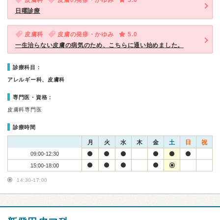
皮膚科
皮膚の発疹・かゆみ
5.0
日曜診療
皮膚科
皮膚の発疹・かゆみ
5.0
一生治らない皮膚の病気のため、こちらに通い始めました。
診療科目：
アレルギー科、皮膚科
専門医・資格：
皮膚科専門医
診療時間
月
火
水
木
金
土
日
祝
09:00-12:30
15:00-18:00
14:30-17:00