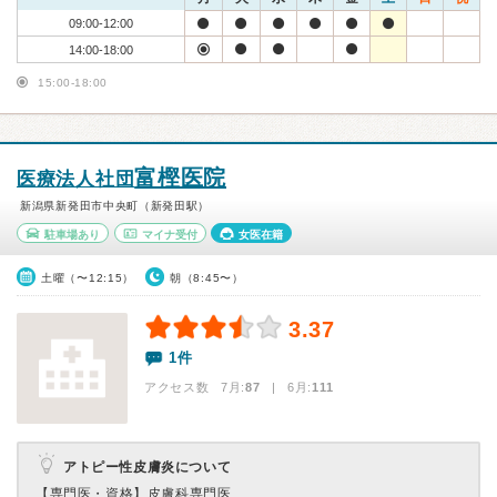
09:00-12:00
14:00-18:00
15:00-18:00
富樫医院
医療法人社団
新潟県新発田市中央町（新発田駅）
駐車場あり
マイナ受付
女医在籍
土曜（〜12:15）
朝（8:45〜）
3.37
1件
アクセス数 7月:
87
| 6月:
111
アトピー性皮膚炎について
【専門医・資格】
皮膚科専門医