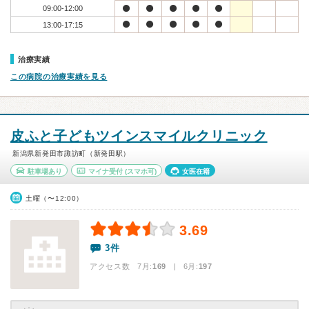
09:00-12:00
13:00-17:15
治療実績
この病院の治療実績を見る
皮ふと子どもツインスマイルクリニック
新潟県新発田市諏訪町（新発田駅）
駐車場あり
マイナ受付
(スマホ可)
女医在籍
土曜（〜12:00）
3.69
3件
アクセス数 7月:
169
| 6月:
197