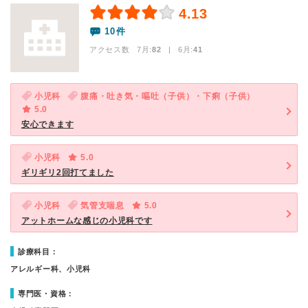
4.13
10件
アクセス数 7月:
82
| 6月:
41
小児科
腹痛・吐き気・嘔吐（子供）・下痢（子供）
5.0
安心できます
小児科
5.0
ギリギリ2回打てました
小児科
気管支喘息
5.0
アットホームな感じの小児科です
診療科目：
アレルギー科、小児科
専門医・資格：