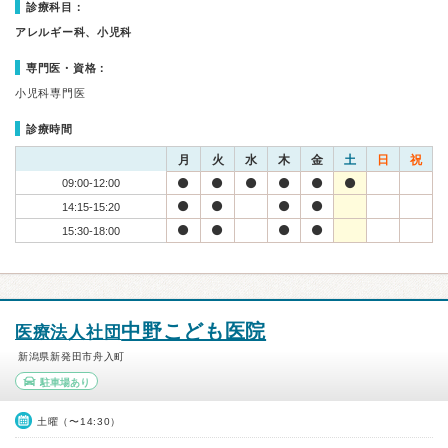
診療科目：
アレルギー科、小児科
専門医・資格：
小児科専門医
診療時間
月
火
水
木
金
土
日
祝
09:00-12:00
14:15-15:20
15:30-18:00
中野こども医院
医療法人社団
新潟県新発田市舟入町
駐車場あり
土曜（〜14:30）