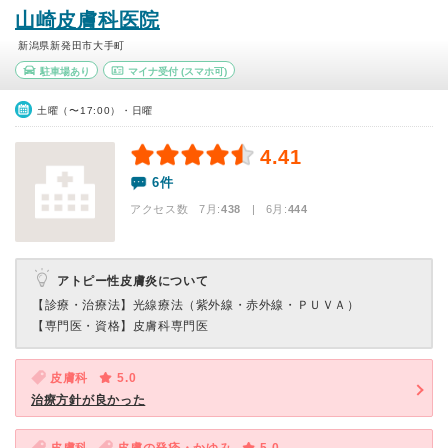
山崎皮膚科医院
新潟県新発田市大手町
駐車場あり
マイナ受付
(スマホ可)
土曜（〜17:00）・日曜
4.41
6件
アクセス数 7月:
438
| 6月:
444
アトピー性皮膚炎について
【診療・治療法】
光線療法（紫外線・赤外線・ＰＵＶＡ）
【専門医・資格】
皮膚科専門医
皮膚科
5.0
治療方針が良かった