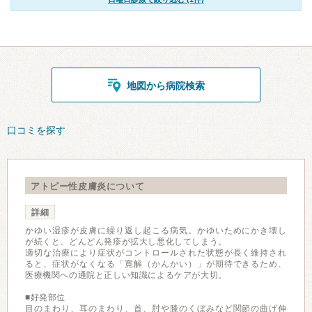
地図から病院検索
口コミを探す
アトピー性皮膚炎について
詳細
かゆい湿疹が皮膚に繰り返し起こる病気。かゆいためにかき壊し
が続くと、どんどん発疹が拡大し悪化してしまう。
適切な治療により症状がコントロールされた状態が長く維持され
ると、症状がなくなる「寛解（かんかい）」が期待できるため、
医療機関への通院と正しい知識によるケアが大切。
■好発部位
目のまわり、耳のまわり、首、肘や膝のくぼみなど関節の曲げ伸