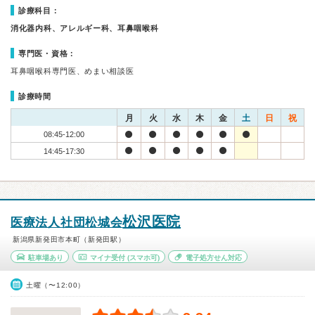
診療科目：
消化器内科、アレルギー科、耳鼻咽喉科
専門医・資格：
耳鼻咽喉科専門医、めまい相談医
診療時間
月
火
水
木
金
土
日
祝
08:45-12:00
14:45-17:30
松沢医院
医療法人社団松城会
新潟県新発田市本町（新発田駅）
駐車場あり
マイナ受付
(スマホ可)
電子処方せん対応
土曜（〜12:00）