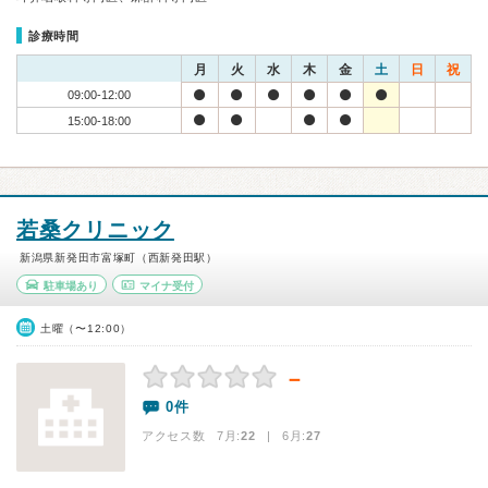
診療時間
月
火
水
木
金
土
日
祝
09:00-12:00
15:00-18:00
若桑クリニック
新潟県新発田市富塚町（西新発田駅）
駐車場あり
マイナ受付
土曜（〜12:00）
－
0件
アクセス数 7月:
22
| 6月:
27