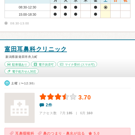
月
火
水
木
金
土
日
祝
08:30-12:30
15:00-18:30
08:30-13:00
富田耳鼻科クリニック
新潟県新発田市舟入町
駐車場あり
電子決済可
マイナ受付
(スマホ可)
電子処方せん対応
土曜（〜12:30）
3.70
2件
アクセス数 7月:
185
| 6月:
160
耳鼻咽喉科
鼻のつまり・鼻水が出る
5.0