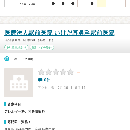
15:00-17:30
医療法人駅前医院 いけだ耳鼻科駅前医院
新潟県新発田市諏訪町（新発田駅）
駐車場あり
マイナ受付
土曜（〜12:00）
－
0件
アクセス数 7月:
16
| 6月:
14
診療科目：
アレルギー科、耳鼻咽喉科
専門医・資格：
耳鼻咽喉科専門医、麻酔科専門医