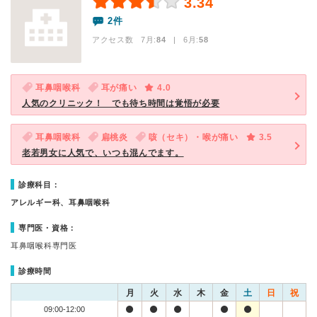
3.34
2件
アクセス数 7月:
84
| 6月:
58
耳鼻咽喉科
耳が痛い
4.0
人気のクリニック！ でも待ち時間は覚悟が必要
耳鼻咽喉科
扁桃炎
咳（セキ）・喉が痛い
3.5
老若男女に人気で、いつも混んでます。
診療科目：
アレルギー科、耳鼻咽喉科
専門医・資格：
耳鼻咽喉科専門医
診療時間
月
火
水
木
金
土
日
祝
09:00-12:00