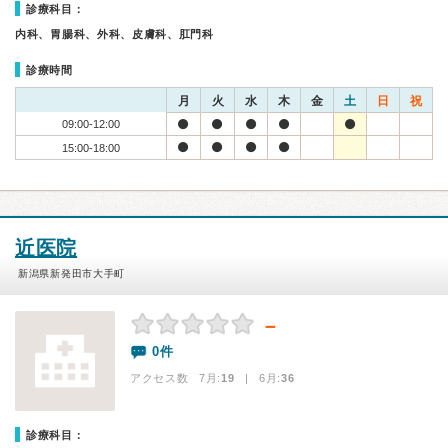
診療科目：
内科、胃腸科、外科、皮膚科、肛門科
診療時間
月
火
水
木
金
土
日
祝
09:00-12:00
15:00-18:00
近医院
新潟県新発田市大手町
－
0件
アクセス数 7月:
19
| 6月:
36
診療科目：