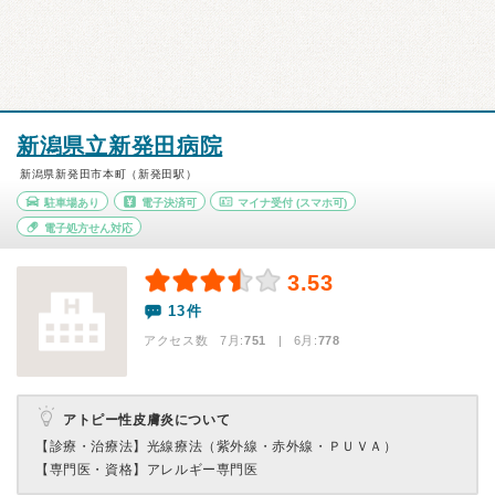
新潟県立新発田病院
新潟県新発田市本町（新発田駅）
駐車場あり
電子決済可
マイナ受付
(スマホ可)
電子処方せん対応
3.53
13件
アクセス数 7月:
751
| 6月:
778
アトピー性皮膚炎について
【診療・治療法】
光線療法（紫外線・赤外線・ＰＵＶＡ）
【専門医・資格】
アレルギー専門医