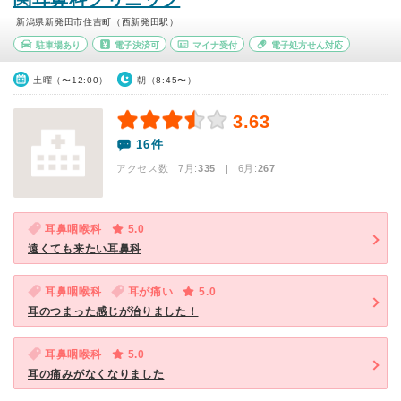
新潟県新発田市住吉町（西新発田駅）
駐車場あり
電子決済可
マイナ受付
電子処方せん対応
土曜（〜12:00）
朝（8:45〜）
3.63
16件
アクセス数 7月:
335
| 6月:
267
耳鼻咽喉科
5.0
遠くても来たい耳鼻科
耳鼻咽喉科
耳が痛い
5.0
耳のつまった感じが治りました！
耳鼻咽喉科
5.0
耳の痛みがなくなりました