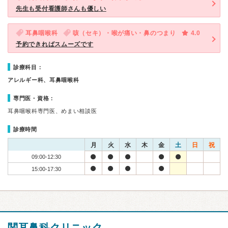
先生も受付看護師さんも優しい
耳鼻咽喉科
咳（セキ）・喉が痛い・鼻のつまり
4.0
予約できればスムーズです
診療科目：
アレルギー科、耳鼻咽喉科
専門医・資格：
耳鼻咽喉科専門医、めまい相談医
診療時間
月
火
水
木
金
土
日
祝
09:00-12:30
15:00-17:30
関耳鼻科クリニック