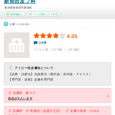
新発田皮フ科
新潟県新発田市新栄町
駐車場あり
マイナ受付
(スマホ可)
土曜（〜16:00）
4.05
14件
アクセス数 7月:
718
| 6月:
602
アトピー性皮膚炎について
【診療・治療法】
光線療法（紫外線・赤外線・ＰＵＶＡ）
【専門医・資格】
皮膚科専門医
皮膚科
5.0
先生が3人います
皮膚科
乾燥肌（皮脂欠乏症）
皮膚の発疹・かゆみ