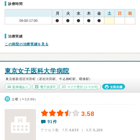
診療時間
月
火
水
木
金
土
日
祝
09:00-17:00
治療実績
この病院の治療実績を見る
東京女子医科大学病院
東京都新宿区河田町（若松河田駅、牛込柳町駅、曙橋駅）
駐車場あり
電子決済可
マイナ受付
(スマホ可)
女医在籍
土曜（〜12:00）
3.58
91件
アクセス数 7月:
4,633
| 6月:
5,220