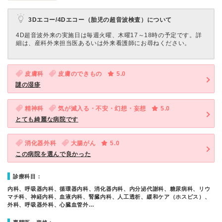
3Dエコー/4Dエコー（胎児の超音波検査）について
4D超音波外来の実施日は毎週火曜、木曜17～18時の予定です。詳
細は、産科外来担当医あるいは外来看護師にお尋ねください。
皮膚科
皮膚のできもの
5.0
謎の湿疹
精神科
気が滅入る・不安・幻想・妄想
5.0
とても綺麗な病院です
消化器外科
大腸がん
5.0
この病院を選んで良かった
診療科目：
内科、呼吸器内科、循環器内科、消化器内科、内分泌代謝科、糖尿病科、リウ
マチ科、神経内科、血液内科、腎臓内科、人工透析、緩和ケア（ホスピス）、
外科、呼吸器外科、心臓血管外…