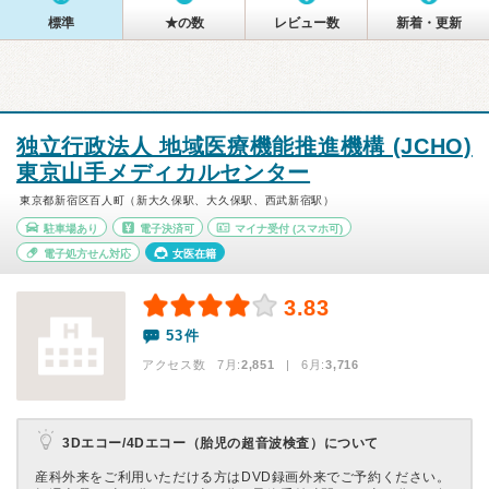
標準
★の数
レビュー数
新着・更新
独立行政法人 地域医療機能推進機構 (JCHO)
東京山手メディカルセンター
東京都新宿区百人町（新大久保駅、大久保駅、西武新宿駅）
駐車場あり
電子決済可
マイナ受付
(スマホ可)
電子処方せん対応
女医在籍
3.83
53件
アクセス数 7月:
2,851
| 6月:
3,716
3Dエコー/4Dエコー（胎児の超音波検査）について
産科外来をご利用いただける方はDVD録画外来でご予約ください。