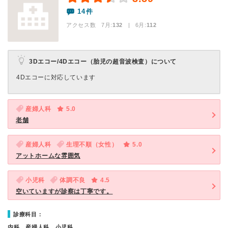
14件
アクセス数 7月:
132
| 6月:
112
3Dエコー/4Dエコー（胎児の超音波検査）について
4Dエコーに対応しています
産婦人科
5.0
老舗
産婦人科
生理不順（女性）
5.0
アットホームな雰囲気
小児科
体調不良
4.5
空いていますが診察は丁寧です。
診療科目：
内科、産婦人科、小児科