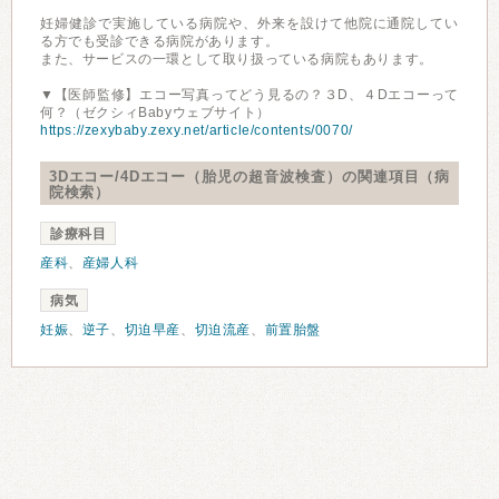
妊婦健診で実施している病院や、外来を設けて他院に通院してい
る方でも受診できる病院があります。
また、サービスの一環として取り扱っている病院もあります。
▼【医師監修】エコー写真ってどう見るの？３D、４Dエコーって
何？（ゼクシィBabyウェブサイト）
https://zexybaby.zexy.net/article/contents/0070/
3Dエコー/4Dエコー（胎児の超音波検査）の関連項目（病
院検索）
診療科目
産科
、
産婦人科
病気
妊娠
、
逆子
、
切迫早産
、
切迫流産
、
前置胎盤