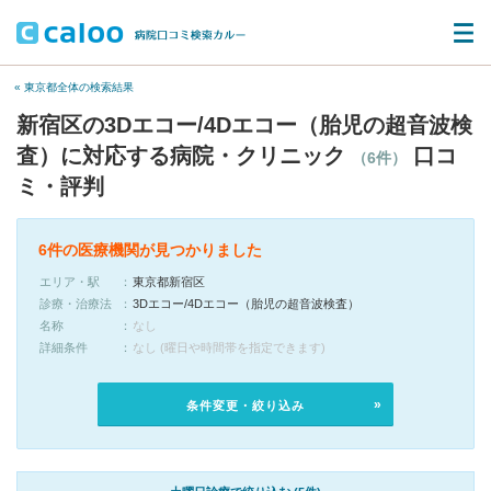
« 東京都全体の検索結果
新宿区の3Dエコー/4Dエコー（胎児の超音波検
査）に対応する病院・クリニック
口コ
（6件）
ミ・評判
6件の医療機関が見つかりました
エリア・駅
東京都新宿区
診療・治療法
3Dエコー/4Dエコー（胎児の超音波検査）
名称
なし
詳細条件
なし (曜日や時間帯を指定できます)
条件変更・絞り込み