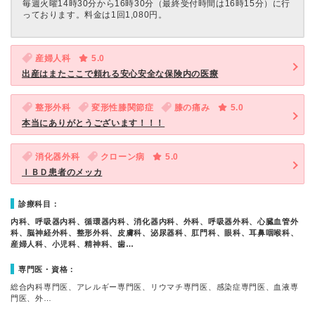
毎週火曜14時30分から16時30分（最終受付時間は16時15分）に行
っております。料金は1回1,080円。
産婦人科
5.0
出産はまたここで頼れる安心安全な保険内の医療
整形外科
変形性膝関節症
膝の痛み
5.0
本当にありがとうございます！！！
消化器外科
クローン病
5.0
ＩＢＤ患者のメッカ
診療科目：
内科、呼吸器内科、循環器内科、消化器内科、外科、呼吸器外科、心臓血管外
科、脳神経外科、整形外科、皮膚科、泌尿器科、肛門科、眼科、耳鼻咽喉科、
産婦人科、小児科、精神科、歯…
専門医・資格：
総合内科専門医、アレルギー専門医、リウマチ専門医、感染症専門医、血液専
門医、外…