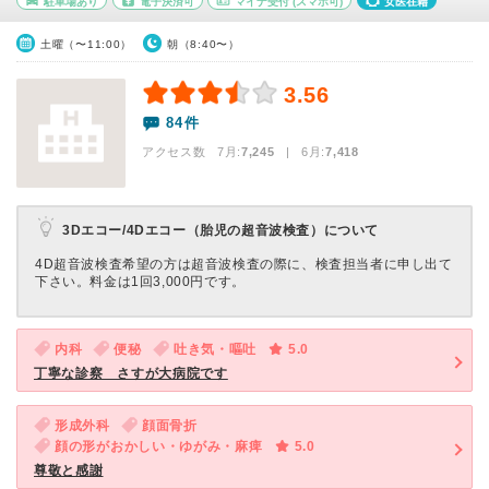
駐車場あり
電子決済可
マイナ受付
(スマホ可)
女医在籍
土曜（〜11:00）
朝（8:40〜）
3.56
84件
アクセス数 7月:
7,245
| 6月:
7,418
3Dエコー/4Dエコー（胎児の超音波検査）について
4D超音波検査希望の方は超音波検査の際に、検査担当者に申し出て
下さい。料金は1回3,000円です。
内科
便秘
吐き気・嘔吐
5.0
丁寧な診察 さすが大病院です
形成外科
顔面骨折
顔の形がおかしい・ゆがみ・麻痺
5.0
尊敬と感謝