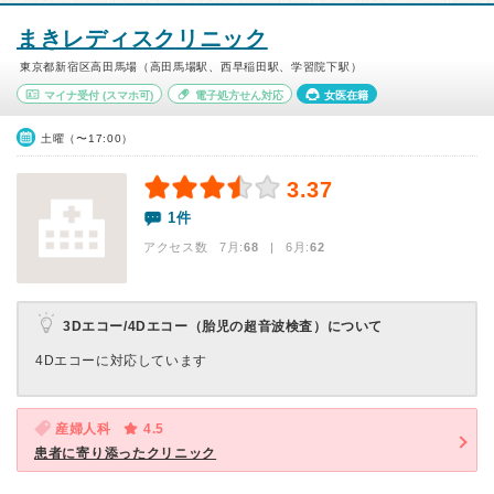
まきレディスクリニック
東京都新宿区高田馬場（高田馬場駅、西早稲田駅、学習院下駅）
マイナ受付
(スマホ可)
電子処方せん対応
女医在籍
土曜（〜17:00）
3.37
1件
アクセス数 7月:
68
| 6月:
62
3Dエコー/4Dエコー（胎児の超音波検査）について
4Dエコーに対応しています
産婦人科
4.5
患者に寄り添ったクリニック