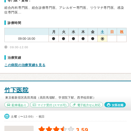
専門医・資格：
総合内科専門医、総合診療専門医、アレルギー専門医、リウマチ専門医、感染
症専門医…
診療時間
月
火
水
木
金
土
日
祝
09:00-16:00
09:00-12:00
治療実績
この病院の治療実績を見る
竹下医院
東京都新宿区高田馬場（高田馬場駅、学習院下駅、西早稲田駅）
駐車場あり
マイナ受付
(スマホ可)
電子処方せん対応
女医在籍
土曜（〜12:00）・祝日
3.59