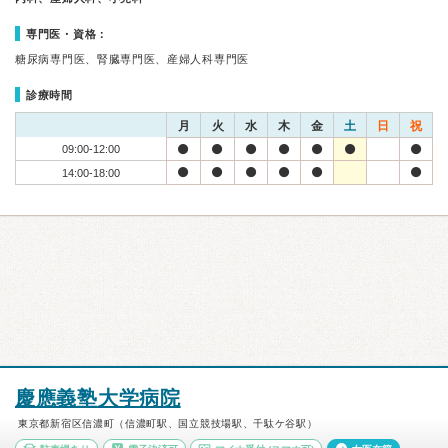
専門医・資格：
糖尿病専門医、腎臓専門医、産婦人科専門医
診療時間
月
火
水
木
金
土
日
祝
09:00-12:00
14:00-18:00
慶應義塾大学病院
東京都新宿区信濃町（信濃町駅、国立競技場駅、千駄ケ谷駅）