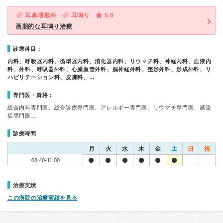
耳鼻咽喉科
耳鳴り
5.0
画期的な耳鳴り治療
診療科目：
内科、呼吸器内科、循環器内科、消化器内科、リウマチ科、神経内科、血液内
科、外科、呼吸器外科、心臓血管外科、脳神経外科、整形外科、形成外科、リ
ハビリテーション科、皮膚科、…
専門医・資格：
総合内科専門医、総合診療専門医、アレルギー専門医、リウマチ専門医、感染
症専門医…
診療時間
月
火
水
木
金
土
日
祝
08:40-11:00
治療実績
この病院の治療実績を見る