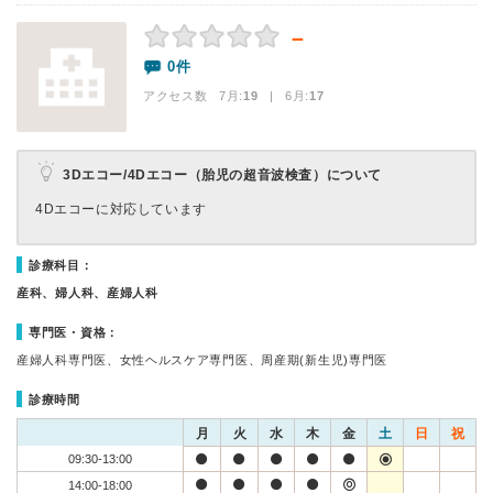
－
0件
アクセス数 7月:
19
| 6月:
17
3Dエコー/4Dエコー（胎児の超音波検査）について
4Dエコーに対応しています
診療科目：
産科、婦人科、産婦人科
専門医・資格：
産婦人科専門医、女性ヘルスケア専門医、周産期(新生児)専門医
診療時間
月
火
水
木
金
土
日
祝
09:30-13:00
14:00-18:00