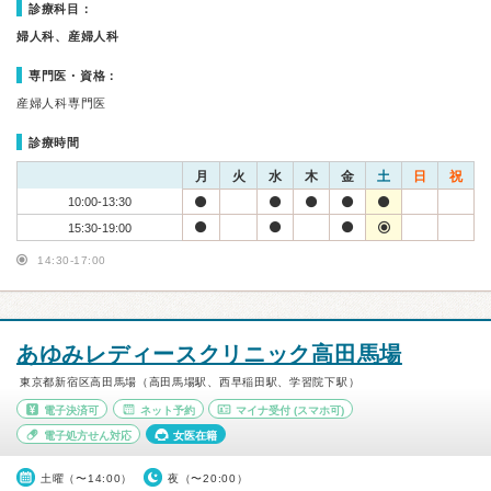
診療科目：
婦人科、産婦人科
専門医・資格：
産婦人科専門医
診療時間
月
火
水
木
金
土
日
祝
10:00-13:30
15:30-19:00
14:30-17:00
あゆみレディースクリニック高田馬場
東京都新宿区高田馬場（高田馬場駅、西早稲田駅、学習院下駅）
電子決済可
ネット予約
マイナ受付
(スマホ可)
電子処方せん対応
女医在籍
土曜（〜14:00）
夜（〜20:00）