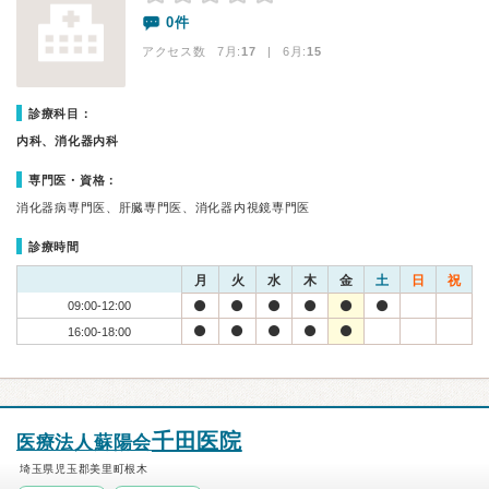
0件
アクセス数 7月:
17
| 6月:
15
診療科目：
内科、消化器内科
専門医・資格：
消化器病専門医、肝臓専門医、消化器内視鏡専門医
診療時間
月
火
水
木
金
土
日
祝
09:00-12:00
16:00-18:00
千田医院
医療法人蘇陽会
埼玉県児玉郡美里町根木