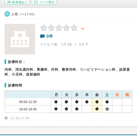
駐車場あり
マイナ受付
土曜（〜17:00）
－
0件
アクセス数 7月:
10
| 6月:
7
診療科目：
内科、消化器内科、胃腸科、外科、整形外科、リハビリテーション科、泌尿器
科、小児科、放射線科
診療時間
月
火
水
木
金
土
日
祝
09:00-12:30
16:00-18:45
14:30-17:00