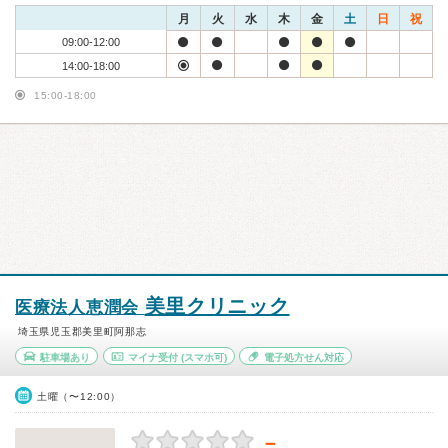
月
火
水
木
金
土
日
祝
09:00-12:00
14:00-18:00
15:00-18:00
美里クリニック
医療法人恵潤会
埼玉県児玉郡美里町阿那志
駐車場あり
マイナ受付
(スマホ可)
電子処方せん対応
土曜（〜12:00）
－