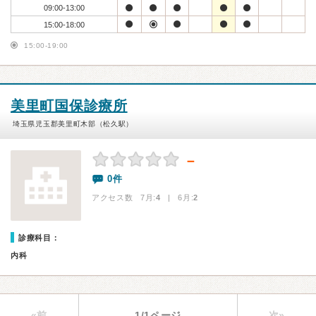
09:00-13:00
15:00-18:00
15:00-19:00
美里町国保診療所
埼玉県児玉郡美里町木部（松久駅）
－
0件
アクセス数 7月:
4
| 6月:
2
診療科目：
内科
«前
1/1ページ
次»