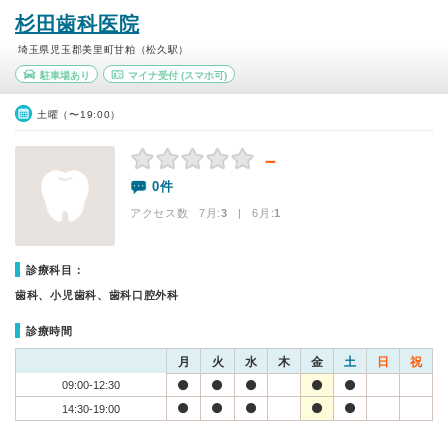
杉田歯科医院
埼玉県児玉郡美里町甘粕（松久駅）
駐車場あり
マイナ受付
(スマホ可)
土曜（〜19:00）
－
0件
アクセス数 7月:
3
| 6月:
1
診療科目：
歯科、小児歯科、歯科口腔外科
診療時間
月
火
水
木
金
土
日
祝
09:00-12:30
14:30-19:00