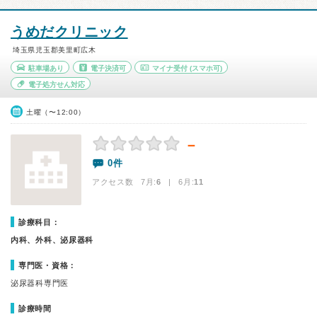
うめだクリニック
埼玉県児玉郡美里町広木
駐車場あり
電子決済可
マイナ受付
(スマホ可)
電子処方せん対応
土曜（〜12:00）
－
0件
アクセス数 7月:
6
| 6月:
11
診療科目：
内科、外科、泌尿器科
専門医・資格：
泌尿器科専門医
診療時間