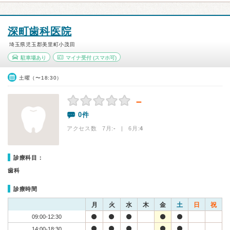
深町歯科医院
埼玉県児玉郡美里町小茂田
駐車場あり
マイナ受付
(スマホ可)
土曜（〜18:30）
－
0件
アクセス数 7月:
-
| 6月:
4
診療科目：
歯科
診療時間
月
火
水
木
金
土
日
祝
09:00-12:30
14:00-18:30