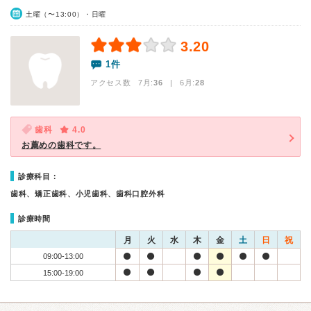
土曜（〜13:00）・日曜
3.20
1件
アクセス数 7月:
36
| 6月:
28
歯科
4.0
お薦めの歯科です。
診療科目：
歯科、矯正歯科、小児歯科、歯科口腔外科
診療時間
月
火
水
木
金
土
日
祝
09:00-13:00
15:00-19:00