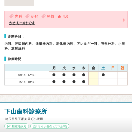
内科
かぜ
発熱
4.0
かかりつけです
診療科目：
内科、呼吸器内科、循環器内科、消化器内科、アレルギー科、整形外科、小児
科、放射線科
診療時間
月
火
水
木
金
土
日
祝
09:00-12:30
15:00-18:30
下山歯科診療所
埼玉県児玉郡美里町小茂田
駐車場あり
マイナ受付
(スマホ可)