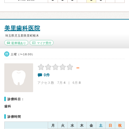
美里歯科医院
埼玉県児玉郡美里町根木
駐車場あり
マイナ受付
土曜（〜18:00）
－
0件
アクセス数 7月:
4
| 6月:
8
診療科目：
歯科
診療時間
月
火
水
木
金
土
日
祝