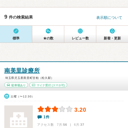
9
件の検索結果
表示順について
標準
★の数
レビュー数
新着・更新
南美里診療所
埼玉県児玉郡美里町甘粕（松久駅）
駐車場あり
マイナ受付
(スマホ可)
土曜（〜12:30）
3.20
1件
アクセス数 7月:
56
| 6月:
37