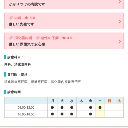
かかりつけの病院です
内科
5.0
優しい先生です
消化器内科
急性の下痢
4.0
優しい雰囲気で安心感
診療科目：
内科、消化器内科
専門医・資格：
消化器病専門医、肝臓専門医、消化器内視鏡専門医
診療時間
月
火
水
木
金
土
日
祝
09:00-12:00
16:00-18:00