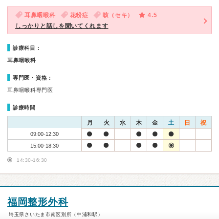
耳鼻咽喉科
花粉症
咳（セキ）
4.5
しっかりと話しを聞いてくれます
診療科目：
耳鼻咽喉科
専門医・資格：
耳鼻咽喉科専門医
診療時間
月
火
水
木
金
土
日
祝
09:00-12:30
15:00-18:30
14:30-16:30
福岡整形外科
埼玉県さいたま市南区別所（中浦和駅）