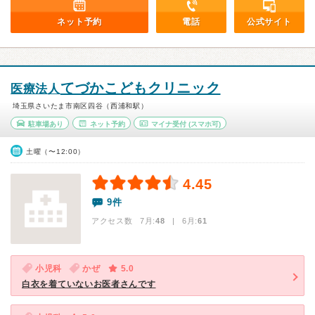
ネット予約
電話
公式サイト
てづかこどもクリニック
医療法人
埼玉県さいたま市南区四谷（西浦和駅）
駐車場あり
ネット予約
マイナ受付
(スマホ可)
土曜（〜12:00）
4.45
9件
アクセス数 7月:
48
| 6月:
61
小児科
かぜ
5.0
白衣を着ていないお医者さんです