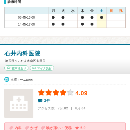
診療時間
月
火
水
木
金
土
日
祝
08:45-13:00
14:45-17:00
石井内科医院
埼玉県さいたま市南区太田窪
駐車場あり
マイナ受付
土曜（〜12:00）
4.09
3件
アクセス数 7月:
82
| 6月:
64
内科
かぜ
喉が痛い・便秘
5.0