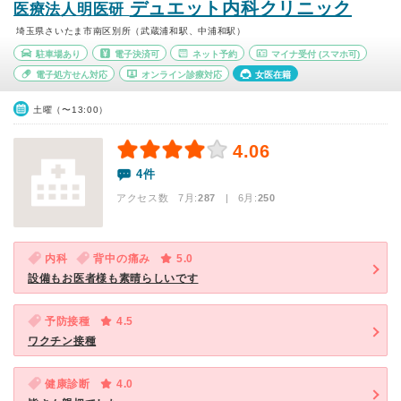
デュエット内科クリニック
医療法人明医研
埼玉県さいたま市南区別所（武蔵浦和駅、中浦和駅）
駐車場あり
電子決済可
ネット予約
マイナ受付
(スマホ可)
電子処方せん対応
オンライン診療対応
女医在籍
土曜（〜13:00）
4.06
4件
アクセス数 7月:
287
| 6月:
250
内科
背中の痛み
5.0
設備もお医者様も素晴らしいです
予防接種
4.5
ワクチン接種
健康診断
4.0