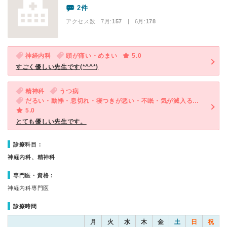
2件
アクセス数 7月:
157
| 6月:
178
神経内科
頭が痛い・めまい
5.0
すごく優しい先生です(*^^*)
精神科
うつ病
だるい・動悸・息切れ・寝つきが悪い・不眠・気が滅入る・不安
5.0
とても優しい先生です。
診療科目：
神経内科、精神科
専門医・資格：
神経内科専門医
診療時間
月
火
水
木
金
土
日
祝