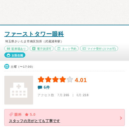
ファーストタワー眼科
埼玉県さいたま市南区別所（武蔵浦和駅）
駐車場あり
電子決済可
ネット予約
マイナ受付
(スマホ可)
女医在籍
土曜（〜17:00）
4.01
6件
アクセス数 7月:
265
| 6月:
218
眼科
5.0
スタッフの方がとても丁寧です