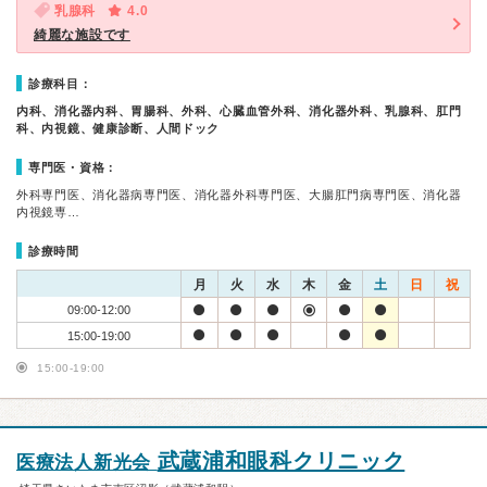
乳腺科
4.0
綺麗な施設です
診療科目：
内科、消化器内科、胃腸科、外科、心臓血管外科、消化器外科、乳腺科、肛門
科、内視鏡、健康診断、人間ドック
専門医・資格：
外科専門医、消化器病専門医、消化器外科専門医、大腸肛門病専門医、消化器
内視鏡専…
診療時間
月
火
水
木
金
土
日
祝
09:00-12:00
15:00-19:00
15:00-19:00
武蔵浦和眼科クリニック
医療法人新光会