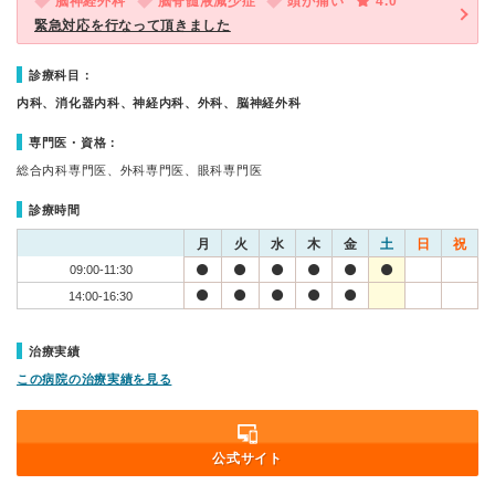
脳神経外科
脳脊髄液減少症
頭が痛い
4.0
緊急対応を行なって頂きました
診療科目：
内科、消化器内科、神経内科、外科、脳神経外科
専門医・資格：
総合内科専門医、外科専門医、眼科専門医
診療時間
月
火
水
木
金
土
日
祝
09:00-11:30
14:00-16:30
治療実績
この病院の治療実績を見る
公式サイト