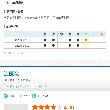
内科、糖尿病科
専門医・資格：
糖尿病専門医、内分泌代謝科専門医、甲状腺専門医
診療時間
月
火
水
木
金
土
日
祝
09:00-12:30
15:00-18:00
09:00-13:00
辻医院
埼玉県さいたま市南区辻
駐車場あり
マイナ受付
土曜（〜12:30）
朝（8:45〜）
4.09