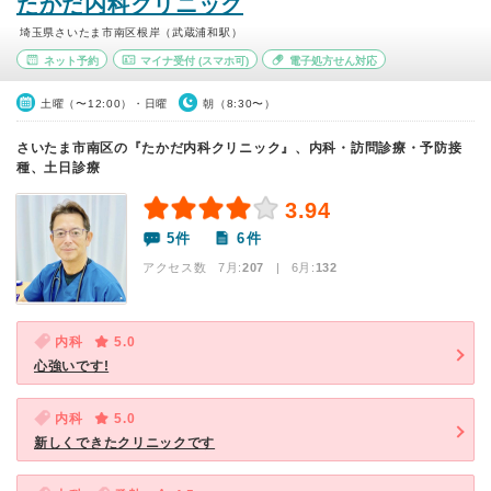
たかだ内科クリニック
埼玉県さいたま市南区根岸（武蔵浦和駅）
ネット予約
マイナ受付
(スマホ可)
電子処方せん対応
土曜（〜12:00）・日曜
朝（8:30〜）
さいたま市南区の『たかだ内科クリニック』、内科・訪問診療・予防接
種、土日診療
3.94
5件
6件
アクセス数 7月:
207
| 6月:
132
内科
5.0
心強いです!
内科
5.0
新しくできたクリニックです