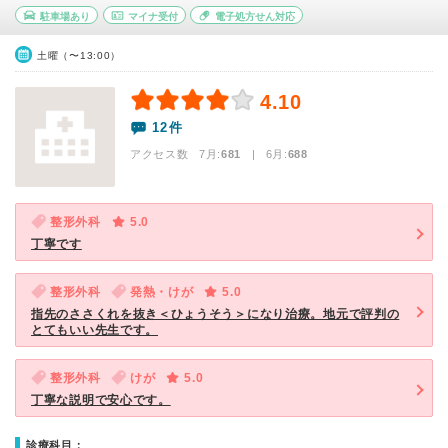
駐車場あり
マイナ受付
電子処方せん対応
土曜（〜13:00）
4.10
12件
アクセス数 7月:
681
| 6月:
688
整形外科
5.0
丁寧です
整形外科
発熱・けが
5.0
指先のささくれを抜き＜ひょうそう＞になり治療。地元で評判の
とてもいい先生です。
整形外科
けが
5.0
丁寧な説明で安心です。
診療科目：