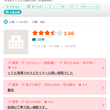
埼玉県さいたま市南区沼影（武蔵浦和駅）
駐車場あり
電子決済可
ネット予約
マイナ受付
(スマホ可)
女医在籍
土曜（〜18:00）・日曜・祝日
3.66
10件
アクセス数 7月:
245
| 6月:
273
眼科
ものもらい（麦粒種）
目のかゆみ・目が赤い
5.0
とても清潔でホスピタリティの高い病院でした
眼科
視力の低下・目のかゆみ・目の疲れ
4.5
親切
眼科
目のかゆみ
4.5
説明が丁寧で良い病院です。