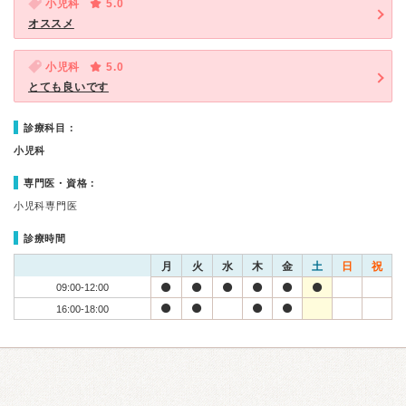
小児科
5.0
オススメ
小児科
5.0
とても良いです
診療科目：
小児科
専門医・資格：
小児科専門医
診療時間
月
火
水
木
金
土
日
祝
09:00-12:00
16:00-18:00