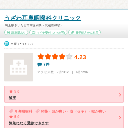
うざわ耳鼻咽喉科クリニック
埼玉県さいたま市南区別所（武蔵浦和駅）
駐車場あり
マイナ受付
(スマホ可)
電子処方せん対応
土曜（〜16:30）
4.23
7件
アクセス数 7月:
312
| 6月:
296
5.0
誠実
耳鼻咽喉科
発熱・頭が痛い・咳（セキ）・喉が痛い
5.0
気兼ねなく受診できます