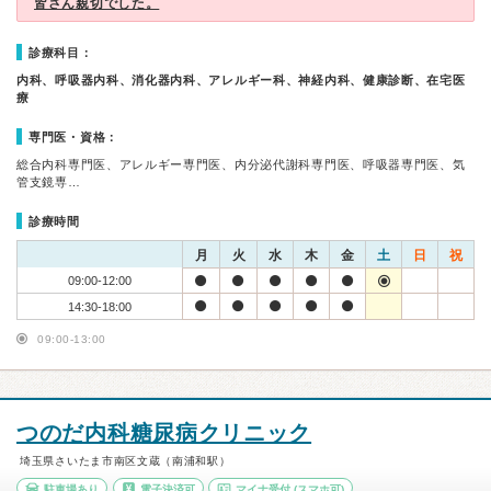
皆さん親切でした。
診療科目：
内科、呼吸器内科、消化器内科、アレルギー科、神経内科、健康診断、在宅医
療
専門医・資格：
総合内科専門医、アレルギー専門医、内分泌代謝科専門医、呼吸器専門医、気
管支鏡専…
診療時間
月
火
水
木
金
土
日
祝
09:00-12:00
14:30-18:00
09:00-13:00
つのだ内科糖尿病クリニック
埼玉県さいたま市南区文蔵（南浦和駅）
駐車場あり
電子決済可
マイナ受付
(スマホ可)