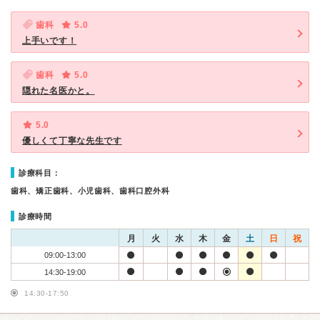
歯科
5.0
上手いです！
歯科
5.0
隠れた名医かと。
5.0
優しくて丁寧な先生です
診療科目：
歯科、矯正歯科、小児歯科、歯科口腔外科
診療時間
月
火
水
木
金
土
日
祝
09:00-13:00
14:30-19:00
14:30-17:50