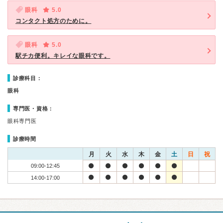
眼科
5.0
コンタクト処方のために。
眼科
5.0
駅チカ便利。キレイな眼科です。
診療科目：
眼科
専門医・資格：
眼科専門医
診療時間
月
火
水
木
金
土
日
祝
09:00-12:45
14:00-17:00