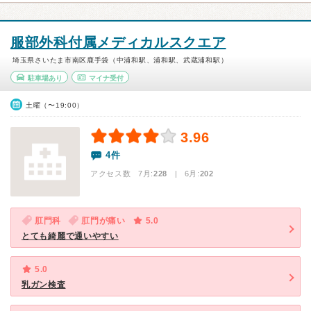
服部外科付属メディカルスクエア
埼玉県さいたま市南区鹿手袋（中浦和駅、浦和駅、武蔵浦和駅）
駐車場あり
マイナ受付
土曜（〜19:00）
3.96
4件
アクセス数 7月:
228
| 6月:
202
肛門科
肛門が痛い
5.0
とても綺麗で通いやすい
5.0
乳ガン検査