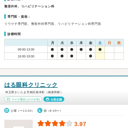
整形外科、リハビリテーション科
専門医・資格：
リウマチ専門医、整形外科専門医、リハビリテーション科専門医
診療時間
月
火
水
木
金
土
日
祝
09:00-13:00
16:00-19:00
はる眼科クリニック
埼玉県さいたま市南区南本町（南浦和駅）
マイナ受付
(スマホ可)
女医在籍
土曜（〜13:00）
朝（8:45〜）
3.97