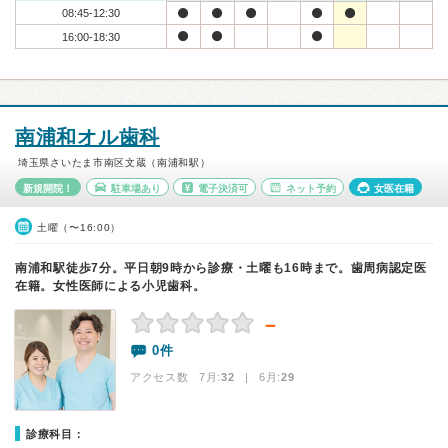
08:45-12:30
16:00-18:30
南浦和オル歯科
埼玉県さいたま市南区文蔵（南浦和駅）
新規開院！
駐車場あり
電子決済可
ネット予約
女医在籍
土曜（〜16:00）
南浦和駅徒歩7分。平日朝9時から診療・土曜も16時まで。歯周病認定医
在籍。女性医師による小児歯科。
－
0件
アクセス数 7月:
32
| 6月:
29
診療科目：