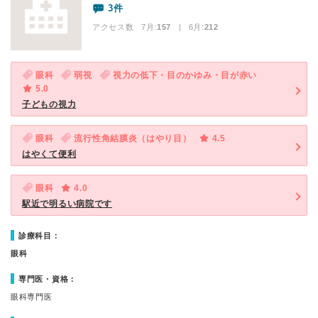
3件
アクセス数 7月:
157
| 6月:
212
眼科
弱視
視力の低下・目のかゆみ・目が赤い
5.0
子どもの視力
眼科
流行性角結膜炎（はやり目）
4.5
はやくて便利
眼科
4.0
駅近で明るい病院です
診療科目：
眼科
専門医・資格：
眼科専門医