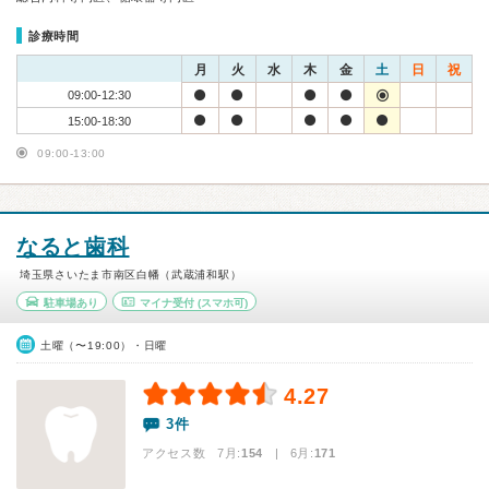
診療時間
月
火
水
木
金
土
日
祝
09:00-12:30
15:00-18:30
09:00-13:00
なると歯科
埼玉県さいたま市南区白幡（武蔵浦和駅）
駐車場あり
マイナ受付
(スマホ可)
土曜（〜19:00）・日曜
4.27
3件
アクセス数 7月:
154
| 6月:
171