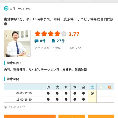
土曜（〜13:30）
南浦和駅2分。平日18時半まで。内科・皮ふ科・リハビリ科を総合的に診
療。
3.77
0件
27件
アクセス数 7月:
678
| 6月:
772
診療科目：
内科、整形外科、リハビリテーション科、皮膚科、健康診断
診療時間
月
火
水
木
金
土
日
祝
09:00-12:30
15:00-18:30
09:00-13:30