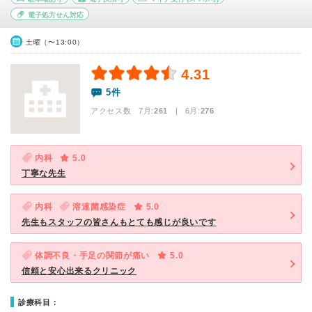
電子処方せん対応
土曜（〜13:00）
4.31
5件
アクセス数 7月:
261
| 6月:
276
内科
5.0
丁寧な先生
内科
溶連菌感染症
5.0
先生もスタッフの皆さんもとても感じが良いです
体調不良・手足の関節が痛い
5.0
信頼と安心出来るクリニック
診療科目：