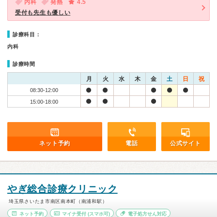
内科
発熱
4.5
受付も先生も優しい
診療科目：
内科
診療時間
月
火
水
木
金
土
日
祝
08:30-12:00
15:00-18:00
ネット予約
電話
公式サイト
やぎ総合診療クリニック
埼玉県さいたま市南区南本町（南浦和駅）
ネット予約
マイナ受付
(スマホ可)
電子処方せん対応