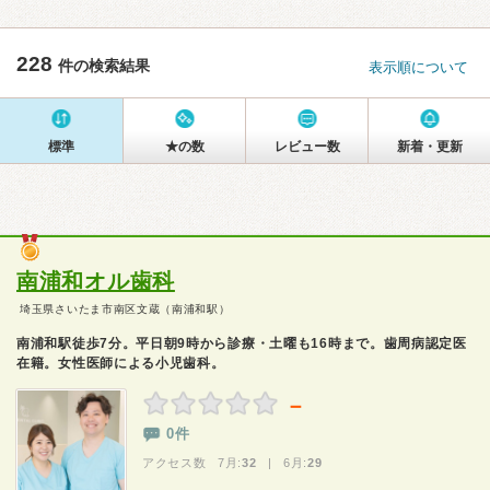
228
件の検索結果
表示順について
標準
★の数
レビュー数
新着・更新
南浦和オル歯科
埼玉県さいたま市南区文蔵（南浦和駅）
南浦和駅徒歩7分。平日朝9時から診療・土曜も16時まで。歯周病認定医
在籍。女性医師による小児歯科。
－
0件
アクセス数 7月:
32
| 6月:
29