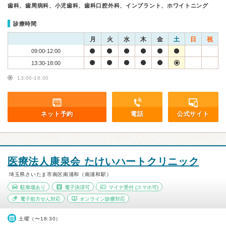
歯科、歯周病科、小児歯科、歯科口腔外科、インプラント、ホワイトニング
診療時間
月
火
水
木
金
土
日
祝
09:00-12:00
13:30-18:00
13:00-16:00
ネット予約
電話
公式サイト
医療法人康泉会 たけいハートクリニック
埼玉県さいたま市南区南浦和（南浦和駅）
駐車場あり
電子決済可
マイナ受付
(スマホ可)
電子処方せん対応
オンライン診療対応
土曜（〜18:30）