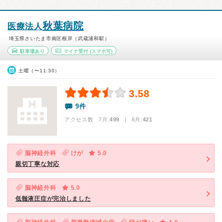
秋葉病院
医療法人
埼玉県さいたま市南区根岸（武蔵浦和駅）
駐車場あり
マイナ受付
(スマホ可)
土曜（〜11:30）
3.58
9件
アクセス数 7月:
499
| 6月:
421
脳神経外科
けが
5.0
親切丁寧な対応
脳神経外科
5.0
低髄液圧症が完治しました