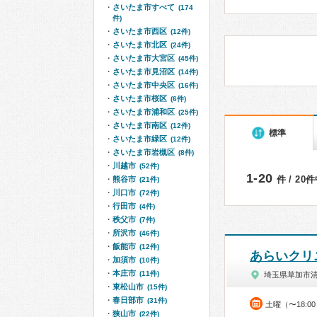
さいたま市すべて
(174
件)
さいたま市西区
(12件)
さいたま市北区
(24件)
さいたま市大宮区
(45件)
さいたま市見沼区
(14件)
さいたま市中央区
(16件)
さいたま市桜区
(6件)
さいたま市浦和区
(25件)
さいたま市南区
(12件)
標準
さいたま市緑区
(12件)
さいたま市岩槻区
(8件)
川越市
(52件)
1-20
件 / 20
熊谷市
(21件)
川口市
(72件)
行田市
(4件)
秩父市
(7件)
所沢市
(46件)
飯能市
(12件)
あらいクリ
加須市
(10件)
本庄市
(11件)
埼玉県草加市
東松山市
(15件)
春日部市
(31件)
土曜（〜18:0
狭山市
(22件)