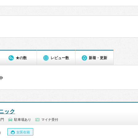
★の数
レビュー数
新着・更新
件中
ニック
清門
駐車場あり
マイナ受付
女医在籍
0）