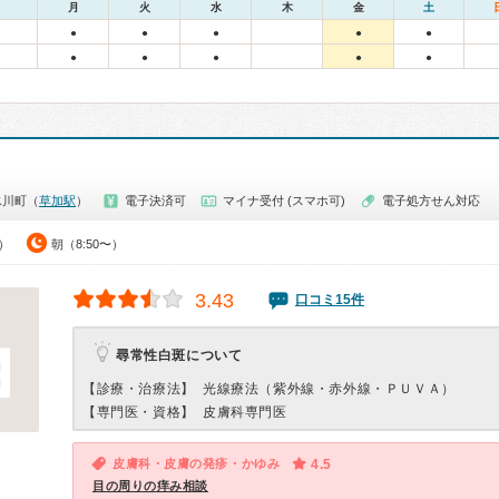
月
火
水
木
金
土
●
●
●
●
●
●
●
●
●
●
氷川町（
草加駅
）
電子決済可
マイナ受付 (スマホ可)
電子処方せん対応
0）
朝（8:50〜）
3.43
口コミ15件
尋常性白斑について
【診療・治療法】
光線療法（紫外線・赤外線・ＰＵＶＡ）
【専門医・資格】
皮膚科専門医
皮膚科・皮膚の発疹・かゆみ
4.5
目の周りの痒み相談