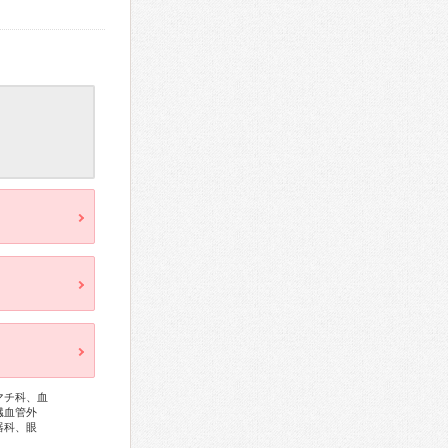
マチ科、血
臓血管外
器科、眼