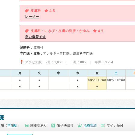
皮膚科
4.5
レーザー
皮膚科・にきび・皮膚の発疹・かゆみ
4.5
良い病院です
診療科：
皮膚科
専門医・資格：
アレルギー専門医、皮膚科専門医
アクセス数 7月：
1,059
| 6月：
885
| 年間：
9,254
月
火
水
木
金
土
09:20-12:00
08:50-15:00
●
●
●
●
●
●
●
院
草加（
草加駅
）
駐車場あり
電子決済可
治療実績
マイナ受付