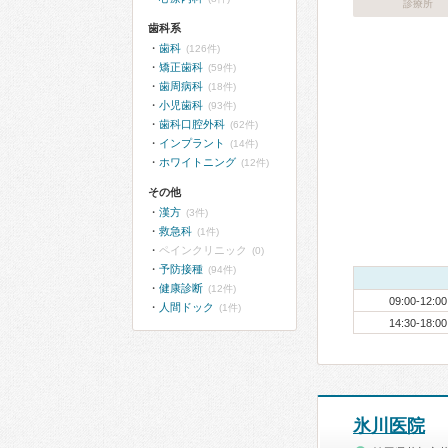
診療所
歯科系
歯科
(126件)
矯正歯科
(59件)
歯周病科
(18件)
小児歯科
(93件)
歯科口腔外科
(62件)
インプラント
(14件)
ホワイトニング
(12件)
その他
漢方
(3件)
救急科
(1件)
ペインクリニック
(0)
予防接種
(94件)
健康診断
(12件)
09:00-12:00
人間ドック
(1件)
14:30-18:00
氷川医院