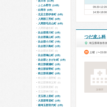
吉川市
(11件)
ふじみ野市
(10件)
09:20-12:20
白岡市
(5件)
14:30-18:00
北足立郡伊奈町
(5件)
入間郡三芳町
(6件)
入間郡毛呂山町
(6件)
入間郡越生町
(0)
比企郡滑川町
(1件)
つだ皮ふ科
比企郡嵐山町
(4件)
比企郡小川町
(7件)
埼玉県草加市
比企郡川島町
(1件)
比企郡吉見町
(0)
土曜（〜15:0
比企郡鳩山町
(2件)
比企郡ときがわ町
(1件)
秩父郡横瀬町
(1件)
秩父郡皆野町
(2件)
秩父郡長瀞町
(2件)
秩父郡小鹿野町
(0)
秩父郡東秩父村
(0)
児玉郡美里町
(0)
診療所
児玉郡神川町
(0)
児玉郡上里町
(2件)
大里郡寄居町
(1件)
南埼玉郡宮代町
(2件)