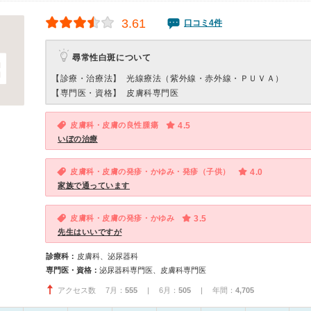
3.61
口コミ4件
尋常性白斑について
【診療・治療法】
光線療法（紫外線・赤外線・ＰＵＶＡ）
【専門医・資格】
皮膚科専門医
皮膚科・皮膚の良性腫瘍
4.5
いぼの治療
皮膚科・皮膚の発疹・かゆみ・発疹（子供）
4.0
家族で通っています
皮膚科・皮膚の発疹・かゆみ
3.5
先生はいいですが
診療科：
皮膚科、泌尿器科
専門医・資格：
泌尿器科専門医、皮膚科専門医
アクセス数 7月：
555
| 6月：
505
| 年間：
4,705