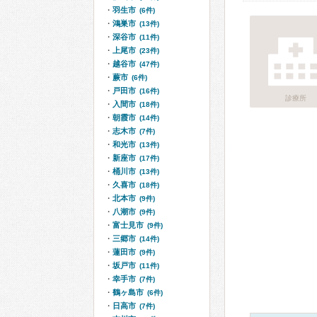
羽生市
(6件)
鴻巣市
(13件)
深谷市
(11件)
上尾市
(23件)
越谷市
(47件)
蕨市
(6件)
戸田市
(16件)
診療所
入間市
(18件)
朝霞市
(14件)
志木市
(7件)
和光市
(13件)
新座市
(17件)
桶川市
(13件)
久喜市
(18件)
北本市
(9件)
八潮市
(9件)
富士見市
(9件)
三郷市
(14件)
蓮田市
(9件)
坂戸市
(11件)
幸手市
(7件)
鶴ヶ島市
(6件)
日高市
(7件)