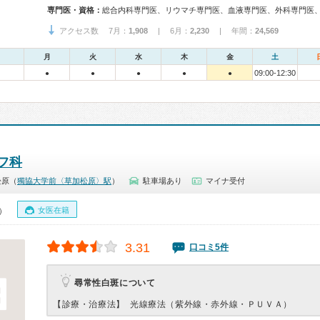
専門医・資格：
アクセス数 7月：
1,908
| 6月：
2,230
| 年間：
24,569
月
火
水
木
金
土
09:00-12:30
●
●
●
●
●
フ科
松原（
獨協大学前〈草加松原〉駅
）
駐車場あり
マイナ受付
女医在籍
0）
3.31
口コミ5件
尋常性白斑について
【診療・治療法】
光線療法（紫外線・赤外線・ＰＵＶＡ）