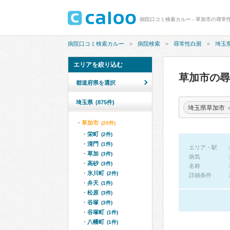
病院口コミ検索カルー - 草加市の尋常
病院口コミ検索カルー
病院検索
尋常性白斑
埼玉
エリアを絞り込む
草加市の
都道府県を選択
埼玉県
(875件)
埼玉県草加市
草加市
(20件)
栄町
(2件)
清門
(1件)
エリア・駅
草加
(3件)
病気
高砂
(3件)
名称
氷川町
(2件)
詳細条件
弁天
(1件)
松原
(3件)
谷塚
(3件)
谷塚町
(1件)
八幡町
(1件)