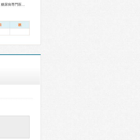
総合内科専門医、リウマチ専門医、血液専門医、外科専門医、糖尿病専門医、内分泌代謝科専門医、呼吸器専門医、呼吸器外科専門医、気管支鏡専門医、循環器専門医、心臓血管外科専門医、不整脈専門医、消化器病専門医、消化器外科専門医、肝臓専門医、消化器内視鏡専門医、泌尿器科専門医、腎臓専門医、透析専門医、脳血管内治療専門医、脳神経外科専門医、整形外科専門医、手外科専門医、リハビリテーション科専門医、皮膚科専門医、眼科専門医、耳鼻咽喉科専門医、産婦人科専門医、婦人科腫瘍専門医、乳腺専門医、小児科専門医、麻酔科専門医、細胞診専門医、病理専門医、口腔外科専門医、放射線科専門医、救急科専門医、がん治療認定医、日本睡眠学会専門医
日
祝