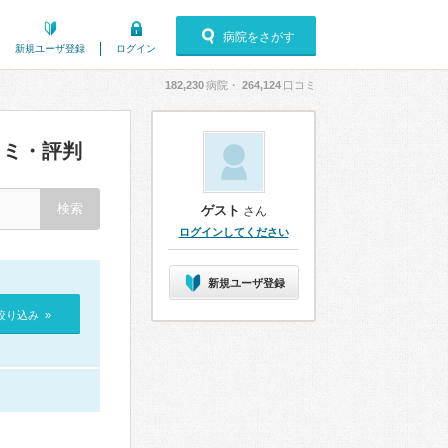
病院をさがす
新規ユーザ登録
ログイン
182,230
病院・
264,124
口コミ
ミ・評判
ゲスト
さん
ログインしてください
新規ユーザ登録
絞り込み »