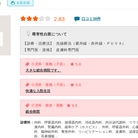
女医在籍
0）
2.83
口コミ38件
尋常性白斑について
【診療・治療法】
光線療法（紫外線・赤外線・ＰＵＶＡ）
【専門医・資格】
皮膚科専門医
小児科・発熱（子供）
5.0
大きな総合病院です。
小児科・発熱（子供）
5.0
快適な入院生活
小児科・肺炎・発熱
4.5
総合病院
診療科：
内科、呼吸器内科、循環器内科、消化器内科、内分泌代謝科、リウ
液内科、腎臓内科、緩和ケア（ホスピス）、外科、呼吸器外科、心
科、脳神経外科、整形外科、リハビリテーション科、皮膚科、泌尿
科、耳鼻咽喉…