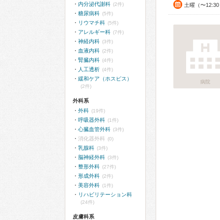
内分泌代謝科
(2件)
土曜（〜12:3
糖尿病科
(5件)
リウマチ科
(5件)
アレルギー科
(7件)
神経内科
(3件)
血液内科
(2件)
腎臓内科
(4件)
人工透析
(4件)
緩和ケア（ホスピス）
病院
(2件)
外科系
外科
(19件)
呼吸器外科
(1件)
心臓血管外科
(3件)
消化器外科
(0)
乳腺科
(3件)
脳神経外科
(3件)
整形外科
(27件)
形成外科
(2件)
美容外科
(1件)
リハビリテーション科
(24件)
皮膚科系