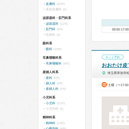
皮膚科
(20件)
美容皮膚科
(0)
泌尿器科・肛門科系
泌尿器科
(11件)
肛門科
(9件)
09:00-17:00
性病科
(0)
眼科系
眼科
(15件)
ネット予約
耳鼻咽喉科系
耳鼻咽喉科
(9件)
おおたけ皮
産婦人科系
埼玉県草加市
産科
(5件)
婦人科
(9件)
土曜（〜17:0
産婦人科
(7件)
小児科系
小児科
(31件)
小児外科
(0)
精神科系
精神科
(13件)
心療内科
(8件)