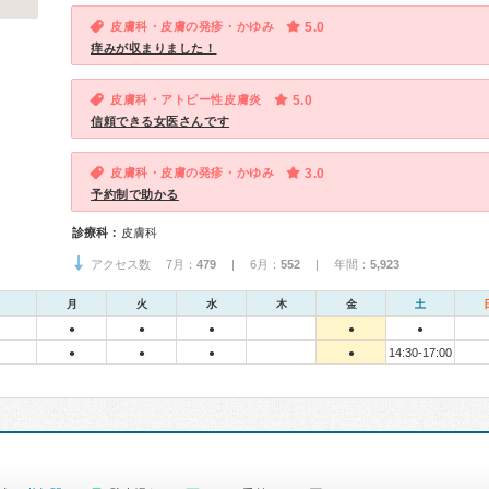
皮膚科・皮膚の発疹・かゆみ
5.0
痒みが収まりました！
皮膚科・アトピー性皮膚炎
5.0
信頼できる女医さんです
皮膚科・皮膚の発疹・かゆみ
3.0
予約制で助かる
診療科：
皮膚科
アクセス数 7月：
479
| 6月：
552
| 年間：
5,923
月
火
水
木
金
土
●
●
●
●
●
14:30-17:00
●
●
●
●