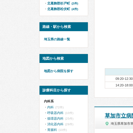
北葛飾郡杉戸町
(2件)
北葛飾郡松伏町
(4件)
路線・駅から検索
埼玉県の路線一覧
地図から検索
地図から病院を探す
09:20-12:30
14:20-18:00
診療科目から探す
内科系
内科
(72件)
呼吸器内科
(10件)
草加市立病
循環器内科
(25件)
埼玉県草加市
消化器内科
(29件)
胃腸科
(10件)