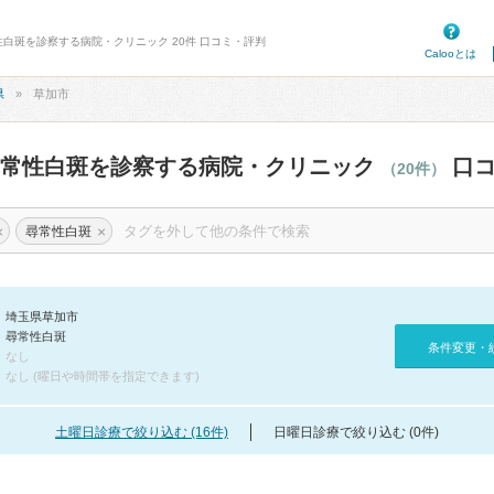
性白斑を診察する病院・クリニック 20件 口コミ・評判
Calooとは
県
草加市
尋常性白斑を診察する病院・クリニック
口コ
（20件）
×
×
尋常性白斑
埼玉県草加市
尋常性白斑
条件変更・
なし
なし (曜日や時間帯を指定できます)
土曜日診療で絞り込む (16件)
日曜日診療で絞り込む (0件)