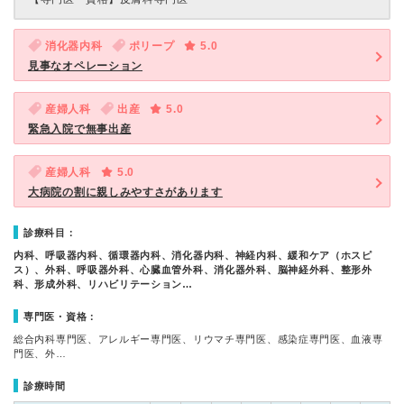
消化器内科
ポリープ
5.0
見事なオペレーション
産婦人科
出産
5.0
緊急入院で無事出産
産婦人科
5.0
大病院の割に親しみやすさがあります
診療科目：
内科、呼吸器内科、循環器内科、消化器内科、神経内科、緩和ケア（ホスピ
ス）、外科、呼吸器外科、心臓血管外科、消化器外科、脳神経外科、整形外
科、形成外科、リハビリテーション…
専門医・資格：
総合内科専門医、アレルギー専門医、リウマチ専門医、感染症専門医、血液専
門医、外…
診療時間