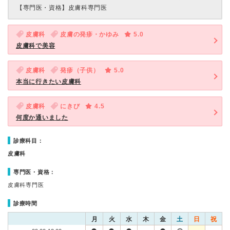
【専門医・資格】
皮膚科専門医
皮膚科
皮膚の発疹・かゆみ
5.0
皮膚科で美容
皮膚科
発疹（子供）
5.0
本当に行きたい皮膚科
皮膚科
にきび
4.5
何度か通いました
診療科目：
皮膚科
専門医・資格：
皮膚科専門医
診療時間
月
火
水
木
金
土
日
祝