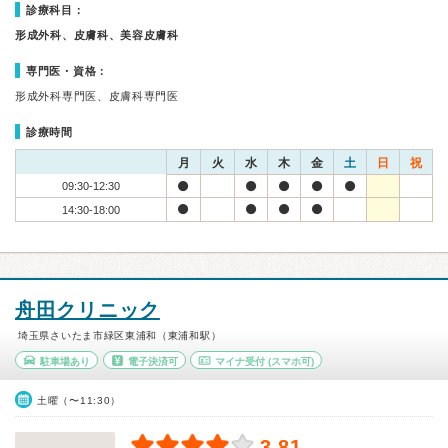
診療科目：
形成外科、皮膚科、美容皮膚科
専門医・資格：
形成外科専門医、皮膚科専門医
診療時間
月
火
水
木
金
土
日
祝
09:30-12:30
14:30-18:00
舟田クリニック
埼玉県さいたま市緑区東浦和（東浦和駅）
駐車場あり
電子決済可
マイナ受付
(スマホ可)
土曜（〜11:30）
3.81