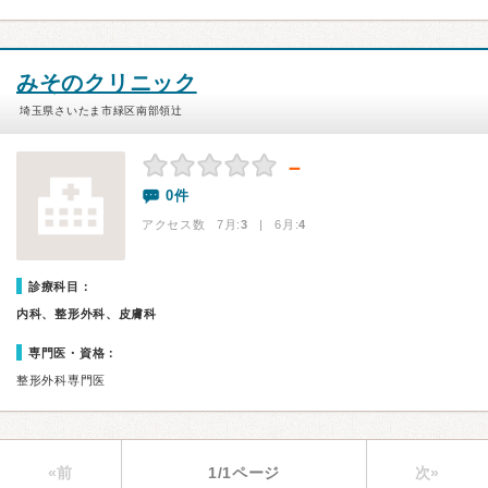
みそのクリニック
埼玉県さいたま市緑区南部領辻
－
0件
アクセス数 7月:
3
| 6月:
4
診療科目：
内科、整形外科、皮膚科
専門医・資格：
整形外科専門医
«前
1/1ページ
次»