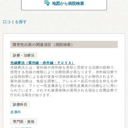
地図から病院検索
口コミを探す
尋常性白斑の関連項目（病院検索）
診療・治療法
光線療法（紫外線・赤外線・ＰＵＶＡ）
光線療法とは、紫外線や赤外線を患部に照射する治療の総称で、
使用する光線の種類により治療効果が異なります。赤外線治療で
は温熱効果による血行促進や消炎鎮痛効果などが期待されます。
紫外線治療は、免疫を調整し、アレルギー反応や炎症を抑える作
用があり、アトピー性皮膚炎などの慢性皮膚炎の治療などに用い
られています。それぞれ健康保険が適用される場合と自費診療で
行われる場合があります。
診療科目
皮膚科
専門医・資格