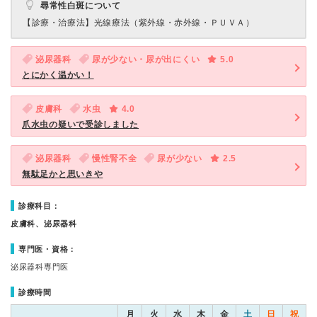
尋常性白斑について
【診療・治療法】
光線療法（紫外線・赤外線・ＰＵＶＡ）
泌尿器科
尿が少ない・尿が出にくい
5.0
とにかく温かい！
皮膚科
水虫
4.0
爪水虫の疑いで受診しました
泌尿器科
慢性腎不全
尿が少ない
2.5
無駄足かと思いきや
診療科目：
皮膚科、泌尿器科
専門医・資格：
泌尿器科専門医
診療時間
月
火
水
木
金
土
日
祝