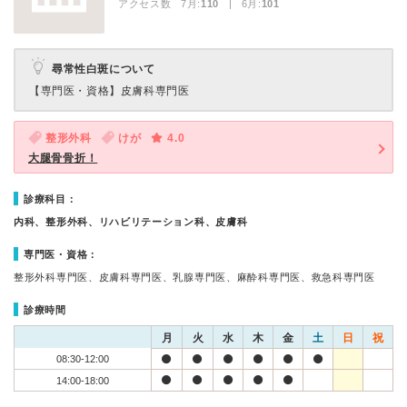
アクセス数 7月:
110
| 6月:
101
尋常性白斑について
【専門医・資格】
皮膚科専門医
整形外科
けが
4.0
大腿骨骨折！
診療科目：
内科、整形外科、リハビリテーション科、皮膚科
専門医・資格：
整形外科専門医、皮膚科専門医、乳腺専門医、麻酔科専門医、救急科専門医
診療時間
月
火
水
木
金
土
日
祝
08:30-12:00
14:00-18:00