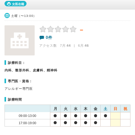
女医在籍
土曜（〜13:00）
－
0件
アクセス数 7月:
44
| 6月:
46
診療科目：
内科、整形外科、皮膚科、精神科
専門医・資格：
アレルギー専門医
診療時間
月
火
水
木
金
土
日
祝
09:00-13:00
17:00-19:00