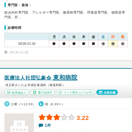
専門医・資格：
総合内科専門医、アレルギー専門医、糖尿病専門医、呼吸器専門医、循環器専
門医、肝…
診療時間
月
火
水
木
金
土
日
祝
09:00-21:30
09:30-21:30
東和病院
医療法人社団弘象会
埼玉県さいたま市緑区東浦和（東浦和駅）
駐車場あり
電子決済可
マイナ受付
(スマホ可)
女医在籍
土曜（〜12:00）
朝（8:30〜）
3.22
1件