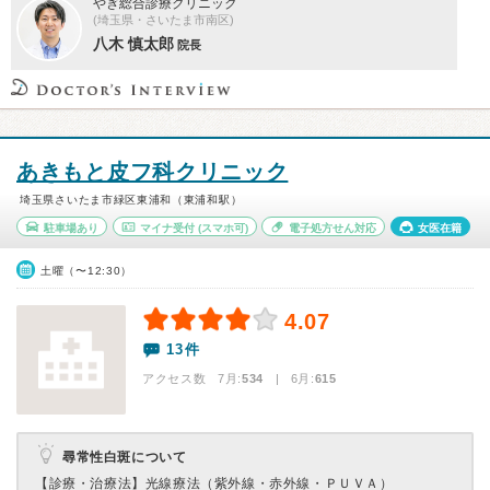
やぎ総合診療クリニック
(埼玉県・さいたま市南区)
八木 慎太郎
院長
あきもと皮フ科クリニック
埼玉県さいたま市緑区東浦和（東浦和駅）
駐車場あり
マイナ受付
(スマホ可)
電子処方せん対応
女医在籍
土曜（〜12:30）
4.07
13件
アクセス数 7月:
534
| 6月:
615
尋常性白斑について
【診療・治療法】
光線療法（紫外線・赤外線・ＰＵＶＡ）