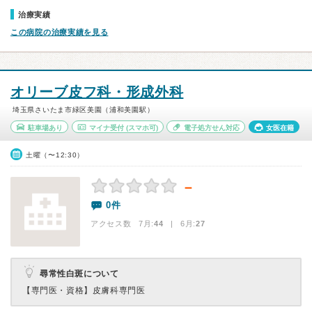
治療実績
この病院の治療実績を見る
オリーブ皮フ科・形成外科
埼玉県さいたま市緑区美園（浦和美園駅）
駐車場あり
マイナ受付
(スマホ可)
電子処方せん対応
女医在籍
土曜（〜12:30）
－
0件
アクセス数 7月:
44
| 6月:
27
尋常性白斑について
【専門医・資格】
皮膚科専門医