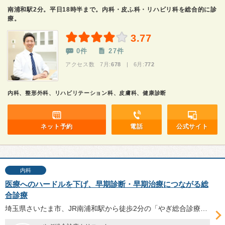
南浦和駅2分。平日18時半まで。内科・皮ふ科・リハビリ科を総合的に診
療。
3.77
0件
27件
アクセス数 7月:
678
| 6月:
772
内科、整形外科、リハビリテーション科、皮膚科、健康診断
ネット予約
電話
公式サイト
内科
医療へのハードルを下げ、早期診断・早期治療につながる総
合診療
埼玉県さいたま市、JR南浦和駅から徒歩2分の「やぎ総合診療クリニック」は、内科・整形外科・皮膚科など幅広い疾患に対応する。八木慎太郎院長に、同院の特徴や総合診療の役割、スムーズな受診を実現するための工夫、今後の展望等について伺った。