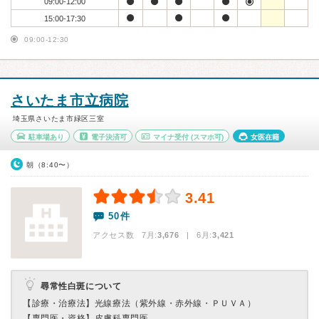
09:00-12:00
15:00-17:30
09:00-12:30
さいたま市立病院
埼玉県さいたま市緑区三室
駐車場あり
電子決済可
マイナ受付
(スマホ可)
女医在籍
朝（8:40〜）
3.41
50件
アクセス数 7月:
3,676
| 6月:
3,421
尋常性白斑について
【診療・治療法】
光線療法（紫外線・赤外線・ＰＵＶＡ）
【専門医・資格】
皮膚科専門医