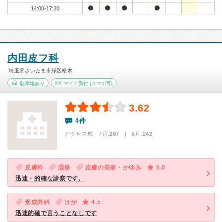
14:00-17:20
内田皮フ科
埼玉県さいたま市緑区松木
駐車場あり
マイナ受付
(スマホ可)
3.62
4件
アクセス数 7月:
267
| 6月:
242
皮膚科
湿疹
皮膚の発疹・かゆみ
5.0
迅速・的確な診察です。
形成外科
けが
4.5
迅速的確で言うことなしです