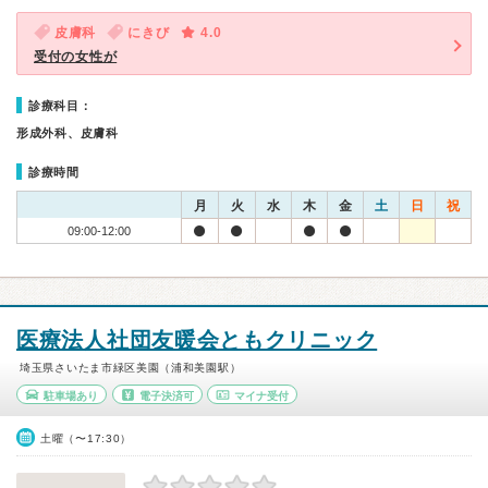
皮膚科
にきび
4.0
受付の女性が
診療科目：
形成外科、皮膚科
診療時間
月
火
水
木
金
土
日
祝
09:00-12:00
医療法人社団友暖会ともクリニック
埼玉県さいたま市緑区美園（浦和美園駅）
駐車場あり
電子決済可
マイナ受付
土曜（〜17:30）