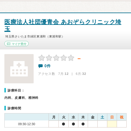
医療法人社団優青会 あおぞらクリニック埼
玉
埼玉県さいたま市緑区東浦和（東浦和駅）
マイナ受付
－
0件
アクセス数 7月:
12
| 6月:
32
診療科目：
内科、皮膚科、精神科
診療時間
月
火
水
木
金
土
日
祝
09:30-12:30