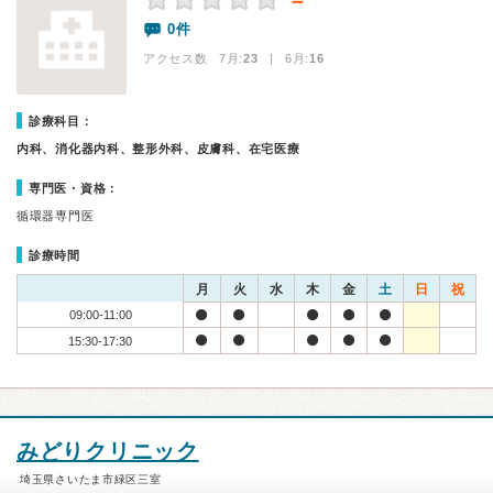
－
0件
アクセス数 7月:
23
| 6月:
16
診療科目：
内科、消化器内科、整形外科、皮膚科、在宅医療
専門医・資格：
循環器専門医
診療時間
月
火
水
木
金
土
日
祝
09:00-11:00
15:30-17:30
みどりクリニック
埼玉県さいたま市緑区三室