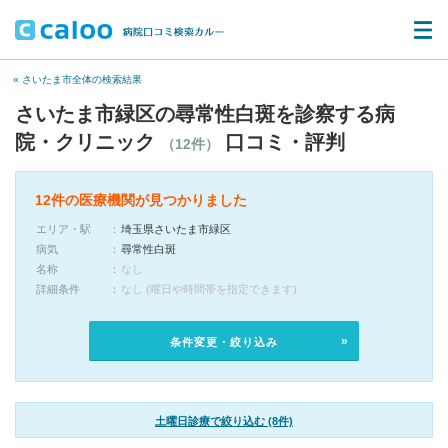
« さいたま市全体の検索結果
さいたま市緑区の尋常性白斑を診察する病
院・クリニック
口コミ・評判
（12件）
12件の医療機関が見つかりました
エリア・駅
埼玉県さいたま市緑区
病気
尋常性白斑
名称
なし
詳細条件
なし (曜日や時間帯を指定できます)
条件変更・絞り込み
土曜日診療で絞り込む (8件)