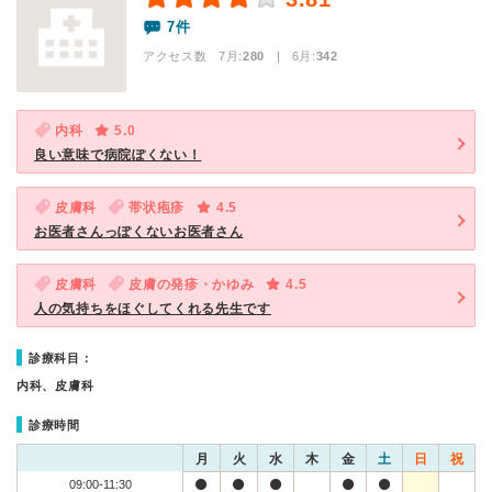
7件
アクセス数 7月:
280
| 6月:
342
内科
5.0
良い意味で病院ぽくない！
皮膚科
帯状疱疹
4.5
お医者さんっぽくないお医者さん
皮膚科
皮膚の発疹・かゆみ
4.5
人の気持ちをほぐしてくれる先生です
診療科目：
内科、皮膚科
診療時間
月
火
水
木
金
土
日
祝
09:00-11:30