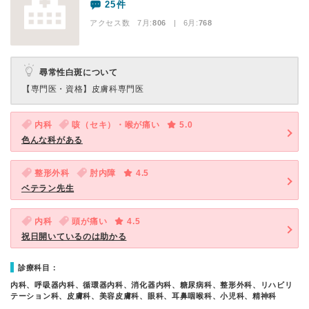
25件
アクセス数 7月:
806
| 6月:
768
尋常性白斑について
【専門医・資格】
皮膚科専門医
内科
咳（セキ）・喉が痛い
5.0
色んな科がある
整形外科
肘内障
4.5
ベテラン先生
内科
頭が痛い
4.5
祝日開いているのは助かる
診療科目：
内科、呼吸器内科、循環器内科、消化器内科、糖尿病科、整形外科、リハビリ
テーション科、皮膚科、美容皮膚科、眼科、耳鼻咽喉科、小児科、精神科