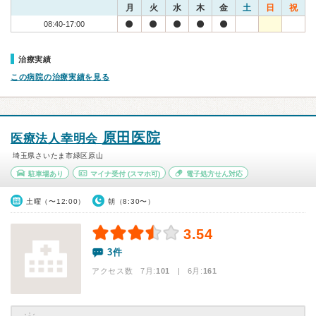
月
火
水
木
金
土
日
祝
08:40-17:00
治療実績
この病院の治療実績を見る
原田医院
医療法人幸明会
埼玉県さいたま市緑区原山
駐車場あり
マイナ受付
(スマホ可)
電子処方せん対応
土曜（〜12:00）
朝（8:30〜）
3.54
3件
アクセス数 7月:
101
| 6月:
161