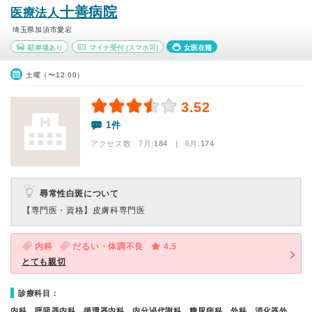
十善病院
医療法人
埼玉県加須市愛宕
駐車場あり
マイナ受付
(スマホ可)
女医在籍
土曜（〜12:00）
3.52
1件
アクセス数 7月:
184
| 6月:
174
尋常性白斑について
【専門医・資格】
皮膚科専門医
内科
だるい・体調不良
4.5
とても親切
診療科目：
内科、呼吸器内科、循環器内科、内分泌代謝科、糖尿病科、外科、消化器外