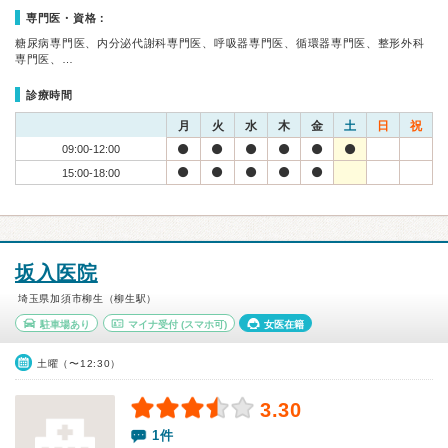
専門医・資格：
糖尿病専門医、内分泌代謝科専門医、呼吸器専門医、循環器専門医、整形外科
専門医、…
診療時間
月
火
水
木
金
土
日
祝
09:00-12:00
15:00-18:00
坂入医院
埼玉県加須市柳生（柳生駅）
駐車場あり
マイナ受付
(スマホ可)
女医在籍
土曜（〜12:30）
3.30
1件