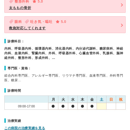
整形外科
5.0
太ももの骨折
眼科
吐き気・嘔吐
5.0
救急対応してくれます
診療科目：
内科、呼吸器内科、循環器内科、消化器内科、内分泌代謝科、糖尿病科、神経
内科、血液内科、腎臓内科、外科、呼吸器外科、心臓血管外科、乳腺科、脳神
経外科、整形外科、形成外科、…
専門医・資格：
総合内科専門医、アレルギー専門医、リウマチ専門医、血液専門医、外科専門
医、糖尿…
診療時間
月
火
水
木
金
土
日
祝
09:00-17:00
治療実績
この病院の治療実績を見る