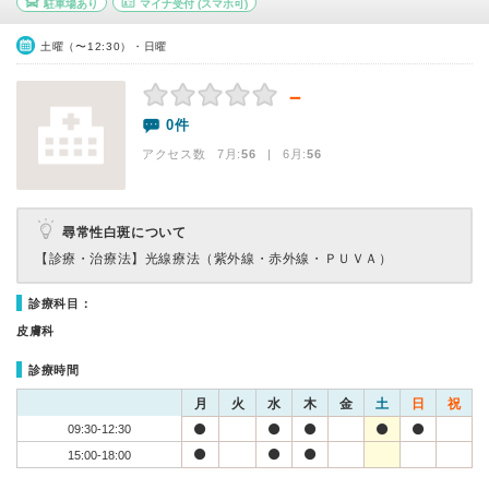
駐車場あり
マイナ受付
(スマホ可)
土曜（〜12:30）・日曜
－
0件
アクセス数 7月:
56
| 6月:
56
尋常性白斑について
【診療・治療法】
光線療法（紫外線・赤外線・ＰＵＶＡ）
診療科目：
皮膚科
診療時間
月
火
水
木
金
土
日
祝
09:30-12:30
15:00-18:00