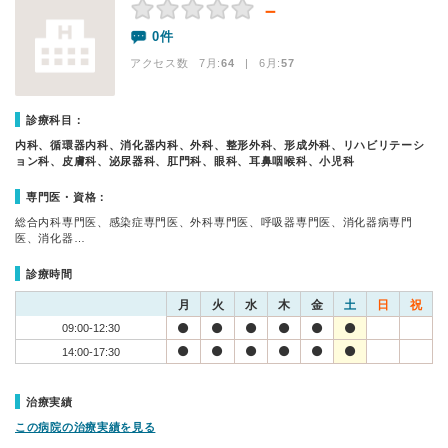
－
0件
アクセス数 7月:
64
| 6月:
57
診療科目：
内科、循環器内科、消化器内科、外科、整形外科、形成外科、リハビリテーシ
ョン科、皮膚科、泌尿器科、肛門科、眼科、耳鼻咽喉科、小児科
専門医・資格：
総合内科専門医、感染症専門医、外科専門医、呼吸器専門医、消化器病専門
医、消化器…
診療時間
月
火
水
木
金
土
日
祝
09:00-12:30
14:00-17:30
治療実績
この病院の治療実績を見る