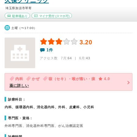
久保クリニック
埼玉県加須市琴寄
駐車場あり
マイナ受付
(スマホ可)
土曜（〜17:00）
3.20
1件
アクセス数 7月:
64
| 6月:
43
内科
かぜ
咳（セキ）・喉が痛い・痰
4.0
薬に詳しい
診療科目：
内科、循環器内科、消化器内科、外科、皮膚科、小児科
専門医・資格：
外科専門医、消化器外科専門医、がん治療認定医
診療時間