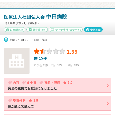
中田病院
医療法人社団弘人会
埼玉県加須市元町（加須駅）
駐車場あり
電子決済可
マイナ受付
(スマホ可)
女医在籍
土曜（〜18:00）・日曜・祝日
1.55
15件
アクセス数 7月:
883
| 6月:
995
内科
食中毒
胃痛・腹痛
5.0
突然の腹痛でお世話になりました
整形外科
3.5
膝が痛くて痛くて