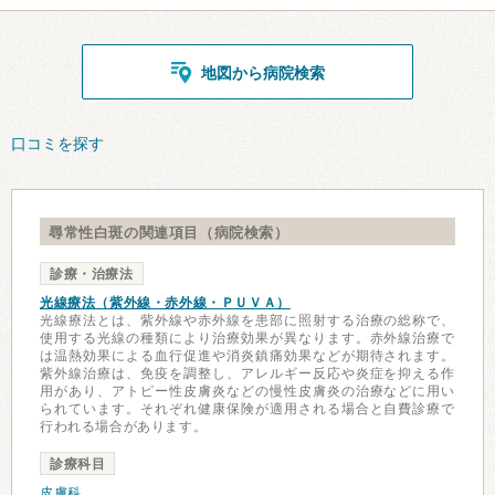
地図から病院検索
口コミを探す
尋常性白斑の関連項目（病院検索）
診療・治療法
光線療法（紫外線・赤外線・ＰＵＶＡ）
光線療法とは、紫外線や赤外線を患部に照射する治療の総称で、
使用する光線の種類により治療効果が異なります。赤外線治療で
は温熱効果による血行促進や消炎鎮痛効果などが期待されます。
紫外線治療は、免疫を調整し、アレルギー反応や炎症を抑える作
用があり、アトピー性皮膚炎などの慢性皮膚炎の治療などに用い
られています。それぞれ健康保険が適用される場合と自費診療で
行われる場合があります。
診療科目
皮膚科