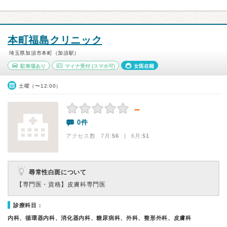
本町福島クリニック
埼玉県加須市本町（加須駅）
駐車場あり
マイナ受付
(スマホ可)
女医在籍
土曜（〜12:00）
－
0件
アクセス数 7月:
56
| 6月:
51
尋常性白斑について
【専門医・資格】
皮膚科専門医
診療科目：
内科、循環器内科、消化器内科、糖尿病科、外科、整形外科、皮膚科