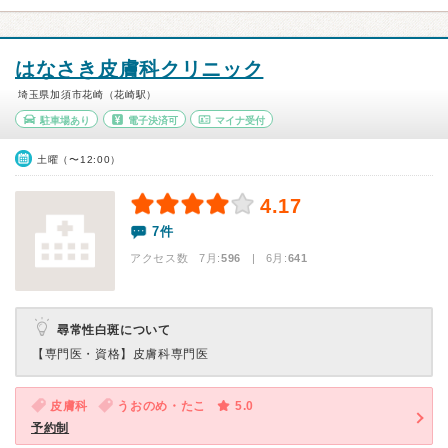
はなさき皮膚科クリニック
埼玉県加須市花崎（花崎駅）
駐車場あり
電子決済可
マイナ受付
土曜（〜12:00）
4.17
7件
アクセス数 7月:
596
| 6月:
641
尋常性白斑について
【専門医・資格】
皮膚科専門医
皮膚科
うおのめ・たこ
5.0
予約制