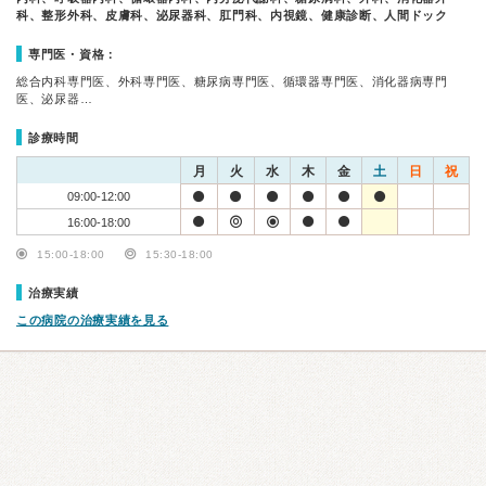
科、整形外科、皮膚科、泌尿器科、肛門科、内視鏡、健康診断、人間ドック
専門医・資格：
総合内科専門医、外科専門医、糖尿病専門医、循環器専門医、消化器病専門
医、泌尿器…
診療時間
月
火
水
木
金
土
日
祝
09:00-12:00
16:00-18:00
15:00-18:00
15:30-18:00
治療実績
この病院の治療実績を見る