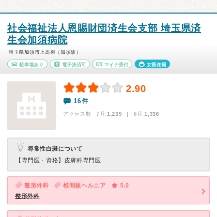
社会福祉法人恩賜財団済生会支部 埼玉県済
生会加須病院
埼玉県加須市上高柳（加須駅）
駐車場あり
電子決済可
マイナ受付
女医在籍
2.90
16件
アクセス数 7月:
1,239
| 6月:
1,336
尋常性白斑について
【専門医・資格】
皮膚科専門医
整形外科
椎間板ヘルニア
5.0
整形外科