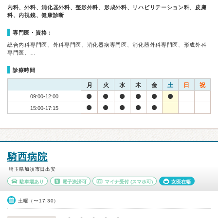
内科、外科、消化器外科、整形外科、形成外科、リハビリテーション科、皮膚
科、内視鏡、健康診断
専門医・資格：
総合内科専門医、外科専門医、消化器病専門医、消化器外科専門医、形成外科
専門医、…
診療時間
月
火
水
木
金
土
日
祝
09:00-12:00
15:00-17:15
騎西病院
埼玉県加須市日出安
駐車場あり
電子決済可
マイナ受付
(スマホ可)
女医在籍
土曜（〜17:30）