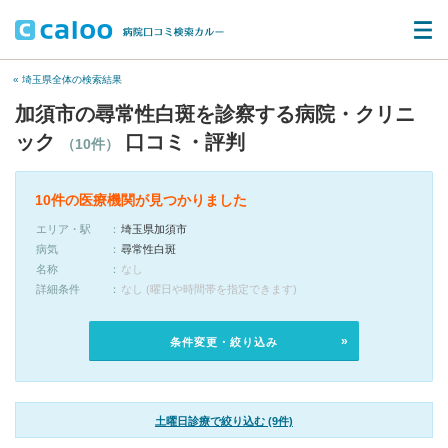
« 埼玉県全体の検索結果
加須市の尋常性白斑を診察する病院・クリニ
ック
口コミ・評判
（10件）
10件の医療機関が見つかりました
エリア・駅
埼玉県加須市
病気
尋常性白斑
名称
なし
詳細条件
なし (曜日や時間帯を指定できます)
条件変更・絞り込み
土曜日診療で絞り込む (9件)