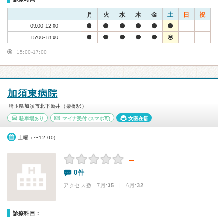
月
火
水
木
金
土
日
祝
09:00-12:00
15:00-18:00
15:00-17:00
加須東病院
埼玉県加須市北下新井（栗橋駅）
駐車場あり
マイナ受付
(スマホ可)
女医在籍
土曜（〜12:00）
－
0件
アクセス数 7月:
35
| 6月:
32
診療科目：