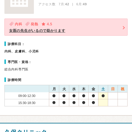
アクセス数 7月:
42
| 6月:
49
内科
発熱
4.5
女医の先生がいるので助かります
診療科目：
内科、皮膚科、小児科
専門医・資格：
総合内科専門医
診療時間
月
火
水
木
金
土
日
祝
09:00-12:30
15:30-18:30